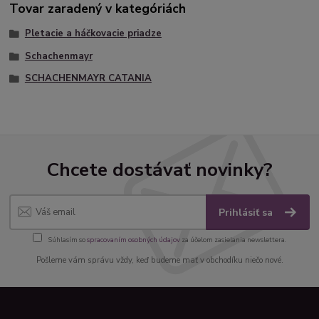
Tovar zaradený v kategóriách
Pletacie a háčkovacie priadze
Schachenmayr
SCHACHENMAYR CATANIA
Chcete dostávať novinky?
Prihlásiť sa
Súhlasím so
spracovaním osobných údajov
za účelom zasielania newslettera.
Pošleme vám správu vždy, keď budeme mať v obchodíku niečo nové.