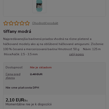
Ohodnotiť produkt
tiffany modrá
Najpredávanejšia bavlnená priadza vhodná na rôzne pletené a
háčkované modely ako aj na obľúbené háčkované amigurumi. Zloženie:
100 % česaná a mercerizovaná bavlna Hmotnosť: 50 g Návin: 125 m
Ihlice/háčik: 2,5 - 3,5 mm
celý popis
Dostupnosť
Nie je skladom
Cena pred
2,40 EUR
zľavou
Nie sme platcovia DPH
2,10 EUR
/
ks
Momentálne nie je k dispozícii