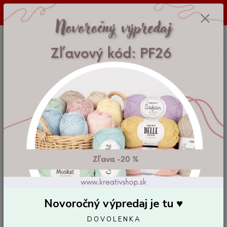
Dovolenka od 7. 8. 2026 do 14. 8. 2026. Vaše objednávky vybavíme a
odošleme 17. 8. 2026. Ďakujeme.
0
ks
za
0,00 EUR
Menu
Hľadať
Úvod
Pletacie a háčkovacie priadze
CATANIA 00432
CATANIA 00432
Novoročný výpredaj je tu ♥️
D O V O L E N K A