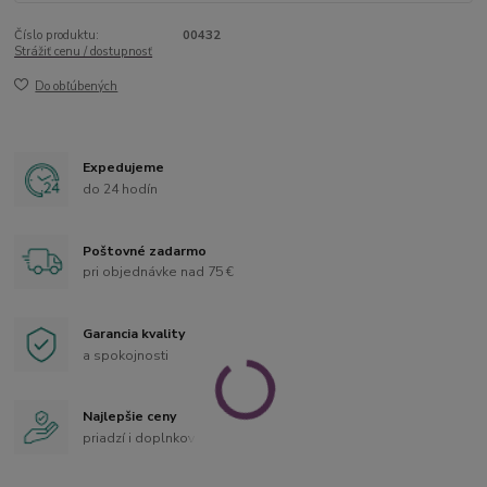
Číslo produktu:
00432
Strážiť cenu / dostupnosť
Do obľúbených
Expedujeme
do 24 hodín
Poštovné zadarmo
pri objednávke nad 75 €
Garancia kvality
a spokojnosti
Najlepšie ceny
priadzí i doplnkov