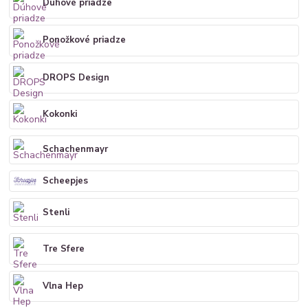
Dúhové priadze
Ponožkové priadze
DROPS Design
Kokonki
Schachenmayr
Scheepjes
Stenli
Tre Sfere
Vlna Hep