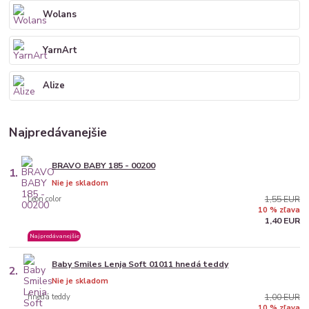
Wolans
YarnArt
Alize
Najpredávanejšie
BRAVO BABY 185 - 00200
1.
Nie je skladom
Leon color
1,55 EUR
10 % zľava
1,40 EUR
Najpredávanejšie
Baby Smiles Lenja Soft 01011 hnedá teddy
2.
Nie je skladom
hnedá teddy
1,00 EUR
10 % zľava