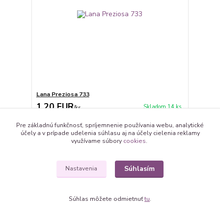
Lana Preziosa 733
1,20 EUR
Skladom 14 ks
/
ks
Pridať do košíka
Pre základnú funkčnosť, spríjemnenie používania webu, analytické
účely a v prípade udelenia súhlasu aj na účely cielenia reklamy
využívame súbory
cookies
.
Súhlasím
Nastavenia
Súhlas môžete odmietnuť
tu
.