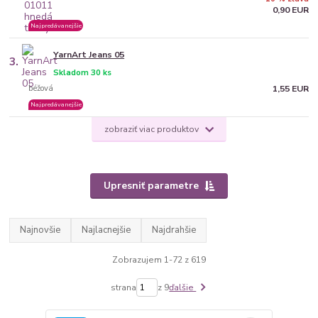
0,90 EUR
Najpredávanejšie
YarnArt Jeans 05
3.
Skladom 30 ks
béžová
1,55 EUR
Najpredávanejšie
zobraziť viac produktov
Upresniť parametre
Najnovšie
Najlacnejšie
Najdrahšie
Zobrazujem 1-72 z 619
strana
z 9
ďalšie