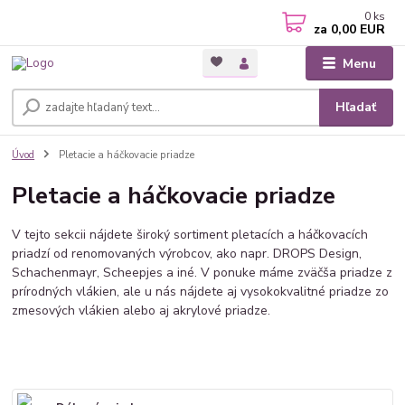
0
ks
za
0,00 EUR
Menu
Hľadať
Úvod
Pletacie a háčkovacie priadze
Pletacie a háčkovacie priadze
V tejto sekcii nájdete široký sortiment pletacích a háčkovacích
priadzí od renomovaných výrobcov, ako napr. DROPS Design,
Schachenmayr, Scheepjes a iné. V ponuke máme zväčša priadze z
prírodných vlákien, ale u nás nájdete aj vysokokvalitné priadze zo
zmesových vlákien alebo aj akrylové priadze.