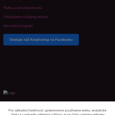
Platba a doručenie tovaru
Odstúpenie od kúpnej zmluvy
Vernostný program
Sledujte náš Kreativshop na Facebooku
+421 944 390 244 denne od 8:00 do 16:00
Pre základnú funkčnosť, spríjemnenie používania webu, analytické
účely a v prípade udelenia súhlasu aj na účely cielenia reklamy