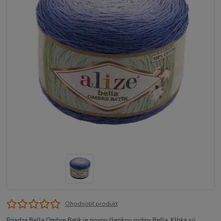
Ohodnotiť produkt
Priadza Bella Ombre Batik je novou členkou rodiny Bella. Klbká sú