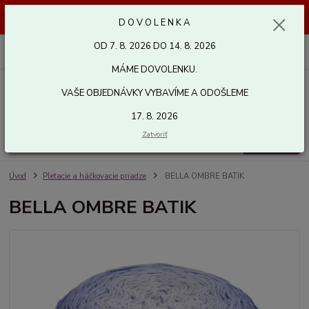
Dovolenka od 7. 8. 2026 do 14. 8. 2026. Vaše objednávky vybavíme a
D O V O L E N K A
odošleme 17. 8. 2026. Ďakujeme.
OD 7. 8. 2026 DO 14. 8. 2026
0
ks
za
0,00 EUR
MÁME DOVOLENKU.
VAŠE OBJEDNÁVKY VYBAVÍME A ODOŠLEME
Menu
17. 8. 2026
Zatvoriť
Hľadať
Úvod
Pletacie a háčkovacie priadze
BELLA OMBRE BATIK
BELLA OMBRE BATIK