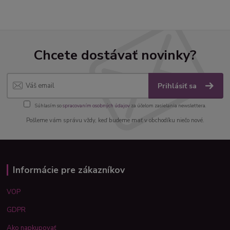
Chcete dostávať novinky?
Prihlásiť sa
Súhlasím so
spracovaním osobných údajov
za účelom zasielania newslettera.
Pošleme vám správu vždy, keď budeme mať v obchodíku niečo nové.
Informácie pre zákazníkov
VOP
GDPR
Ako napkupovať