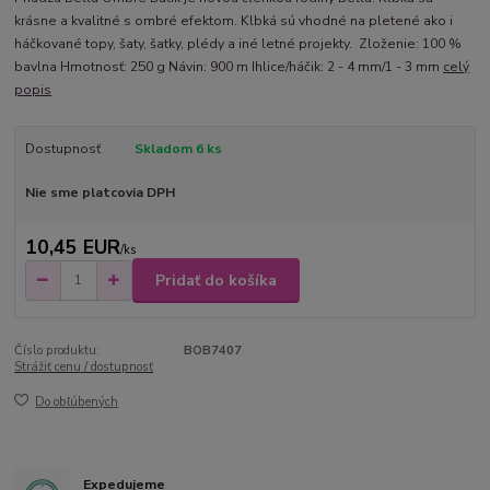
krásne a kvalitné s ombré efektom. Klbká sú vhodné na pletené ako i
háčkované topy, šaty, šatky, plédy a iné letné projekty. Zloženie: 100 %
bavlna Hmotnosť: 250 g Návin: 900 m Ihlice/háčik: 2 - 4 mm/1 - 3 mm
celý
popis
Dostupnosť
Skladom 6 ks
Nie sme platcovia DPH
10,45 EUR
/
ks
Pridať do košíka
Číslo produktu:
BOB7407
Strážiť cenu / dostupnosť
Do obľúbených
Expedujeme