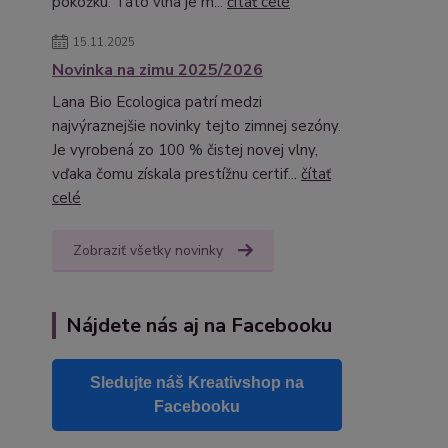
pokožku. Táto vlna je m...
čítať celé
15.11.2025
Novinka na zimu 2025/2026
Lana Bio Ecologica patrí medzi
najvýraznejšie novinky tejto zimnej sezóny.
Je vyrobená zo 100 % čistej novej vlny,
vďaka čomu získala prestížnu certif...
čítať
celé
Zobraziť všetky novinky
Nájdete nás aj na Facebooku
Sledujte náš Kreativshop na
Facebooku