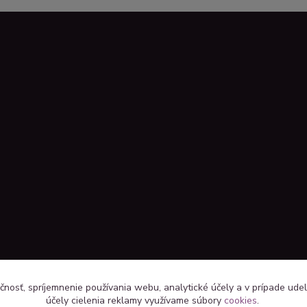
čnosť, spríjemnenie používania webu, analytické účely a v prípade udel
účely cielenia reklamy využívame súbory
cookies
.