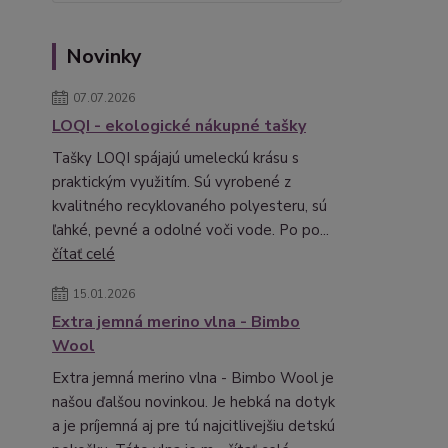
Novinky
07.07.2026
LOQI - ekologické nákupné tašky
Tašky LOQI spájajú umeleckú krásu s
praktickým využitím. Sú vyrobené z
kvalitného recyklovaného polyesteru, sú
ľahké, pevné a odolné voči vode. Po po...
čítať celé
15.01.2026
Extra jemná merino vlna - Bimbo
Wool
Extra jemná merino vlna - Bimbo Wool je
našou ďalšou novinkou. Je hebká na dotyk
a je príjemná aj pre tú najcitlivejšiu detskú