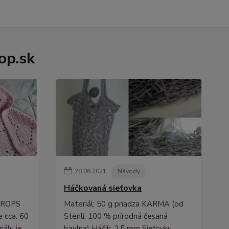
op.sk
28
.
06
.
2021
Návody
Háčkovaná sieťovka
 DROPS
Materiál: 50 g priadza KARMA (od
e cca. 60
Stenli, 100 % prírodná česaná
iálu je
bavlna) Háčik: 2,5 mm Sieťovku