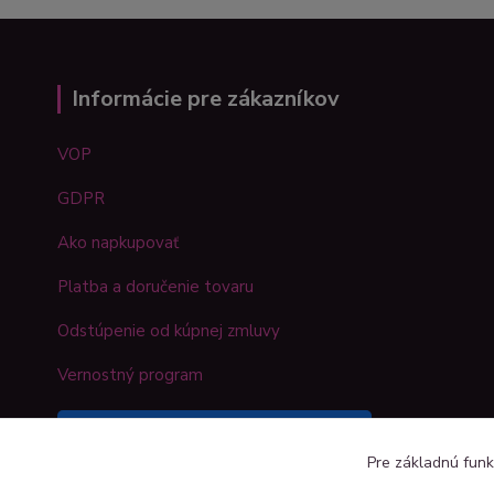
Informácie pre zákazníkov
VOP
GDPR
Ako napkupovať
Platba a doručenie tovaru
Odstúpenie od kúpnej zmluvy
Vernostný program
Sledujte náš Kreativshop na
Pre základnú funk
Facebooku