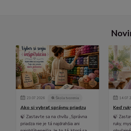
Novi
23
.
07
.
2026
🧶 Škola tvorenia
14
.
07
.
Ako si vybrať správnu priadzu
Keď ruk
🍃 Zastavte sa na chvíľu „Správna
🍃 Zasta
priadza nie je tá najdrahšia ani
ruky, my
najobľúbenejšia. Je to tá, ktorá sa
obyčajné