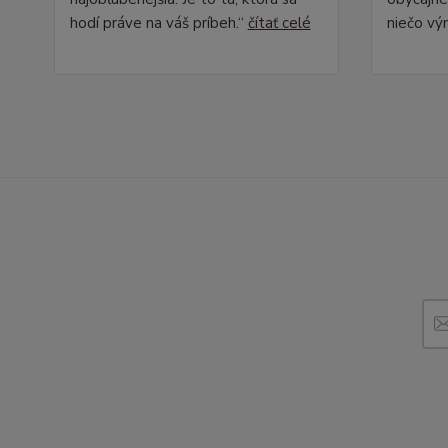
hodí práve na váš príbeh.“
čítať celé
niečo vý