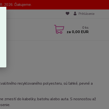
8. 2026. Ďakujeme.
Prihlásenie
0
ks
za
0,00 EUR
kvalitného recyklovaného polyesteru, sú ľahké, pevné a
ne zmestí do kabelky, batohu alebo auta. S nosnosťou až
senie.