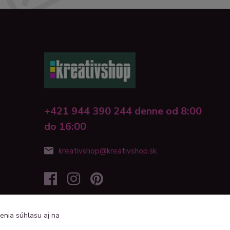
+421 944 390 244 denne od 8:00
do 16:00
kreativshop@kreativshop.sk
enia súhlasu aj na