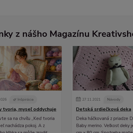
nky z nášho Magazínu Kreativsh
2026
🌿 Inšpirácia
27
.
11
.
2021
Návody
y tvoria, myseľ oddychuje
Detská srdiečková deka
vte sa na chvíľu „Keď tvoria
Deka háčkovaná z priadze
seľ nachádza pokoj. A z
Baby merino. Veľkosť deky j
ho klbka sa môže zrodiť
cm x 80 cm. Spotreba mater