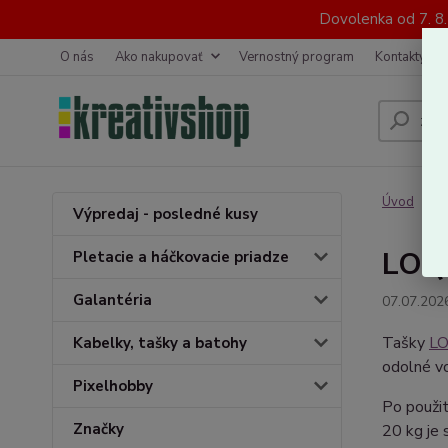
Dovolenka od 7. 8
O nás
Ako nakupovať
Vernostný program
Kontakty
Úvod
N
Výpredaj - posledné kusy
LOQI
Pletacie a háčkovacie priadze
Galantéria
07.07.202
Tašky
LO
Kabelky, tašky a batohy
odolné vo
Pixelhobby
Po použit
Značky
20 kg je 