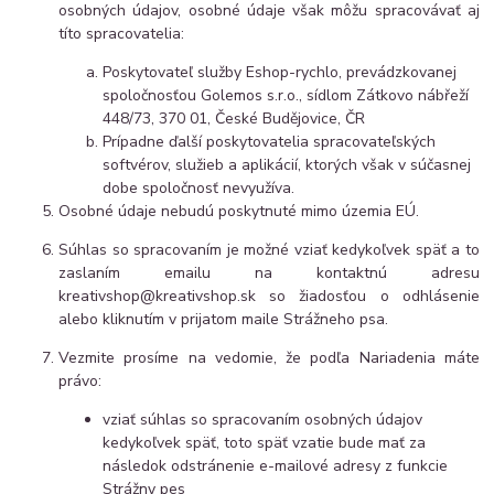
osobných údajov, osobné údaje však môžu spracovávať aj
títo spracovatelia:
Poskytovateľ služby Eshop-rychlo, prevádzkovanej
spoločnosťou Golemos s.r.o., sídlom Zátkovo nábřeží
448/73, 370 01, České Budějovice, ČR
Prípadne ďalší poskytovatelia spracovateľských
softvérov, služieb a aplikácií, ktorých však v súčasnej
dobe spoločnosť nevyužíva.
Osobné údaje nebudú poskytnuté mimo územia EÚ.
Súhlas so spracovaním je možné vziať kedykoľvek späť a to
zaslaním emailu na kontaktnú adresu
kreativshop@kreativshop.sk so žiadosťou o odhlásenie
alebo kliknutím v prijatom maile Strážneho psa.
Vezmite prosíme na vedomie, že podľa Nariadenia máte
právo:
vziať súhlas so spracovaním osobných údajov
kedykoľvek späť, toto späť vzatie bude mať za
následok odstránenie e-mailové adresy z funkcie
Strážny pes