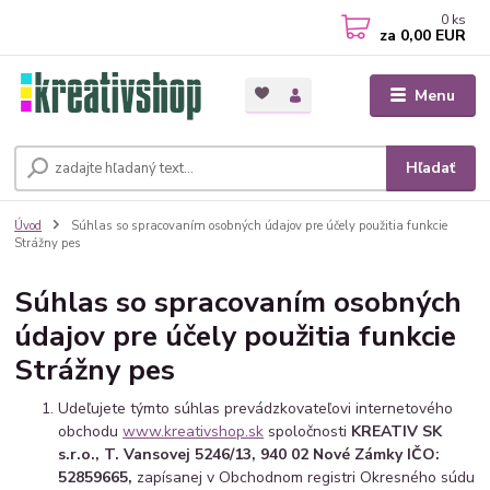
0
ks
za
0,00 EUR
Menu
Hľadať
Úvod
Súhlas so spracovaním osobných údajov pre účely použitia funkcie
Strážny pes
Súhlas so spracovaním osobných
údajov pre účely použitia funkcie
Strážny pes
Udeľujete týmto súhlas prevádzkovateľovi internetového
obchodu
www.kreativshop.sk
spoločnosti
KREATIV SK
s.r.o., T. Vansovej 5246/13, 940 02 Nové Zámky IČO:
52859665,
zapísanej v Obchodnom registri Okresného súdu