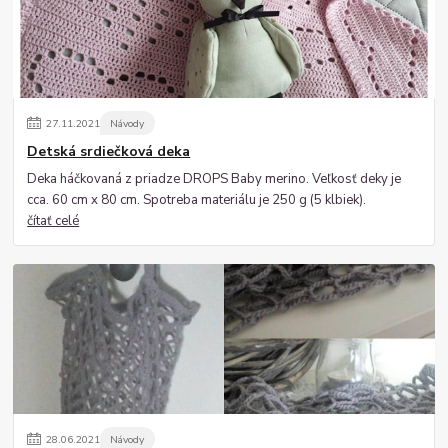
27
.
11
.
2021
Návody
Detská srdiečková deka
Deka háčkovaná z priadze DROPS Baby merino. Veľkosť deky je
cca. 60 cm x 80 cm. Spotreba materiálu je 250 g (5 klbiek).
čítať celé
28
.
06
.
2021
Návody