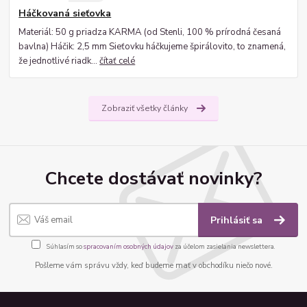
Háčkovaná sieťovka
Materiál: 50 g priadza KARMA (od Stenli, 100 % prírodná česaná
bavlna) Háčik: 2,5 mm Sieťovku háčkujeme špirálovito, to znamená,
že jednotlivé riadk...
čítať celé
Zobraziť všetky články
Chcete dostávať novinky?
Prihlásiť sa
Súhlasím so
spracovaním osobných údajov
za účelom zasielania newslettera.
Pošleme vám správu vždy, keď budeme mať v obchodíku niečo nové.