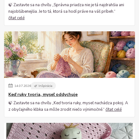
🍃 Zastavte sa na chvíľu „Správna priadza nie je tá najdrahšia ani
najobľúbenejšia. Je to tá, ktorá sa hodí práve na váš príbeh.“
čítať celé
14
.
07
.
2026
🌿 Inšpirácia
Keď ruky tvoria, myseľ oddychuje
🍃 Zastavte sa na chvíľu „Keď tvoria ruky, myseľ nachádza pokoj. A
z obyčajného klbka sa môže zrodiť niečo výnimočné.“
čítať celé