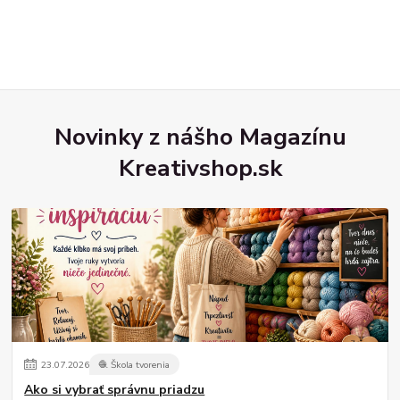
Novinky z nášho Magazínu
Kreativshop.sk
23
.
07
.
2026
🧶 Škola tvorenia
Ako si vybrať správnu priadzu