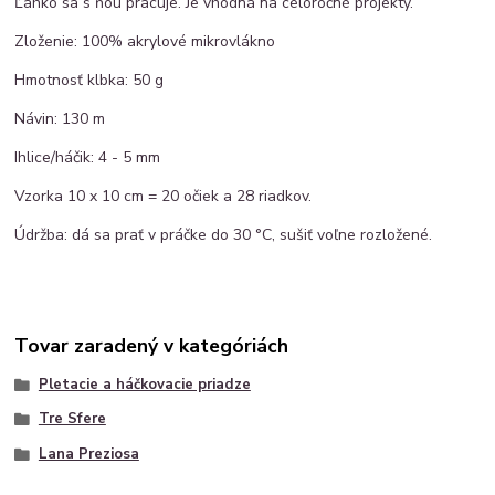
Ľahko sa s ňou pracuje. Je vhodná na celoročné projekty.
Zloženie: 100% akrylové mikrovlákno
Hmotnosť klbka: 50 g
Návin: 130 m
Ihlice/háčik: 4 - 5 mm
Vzorka 10 x 10 cm = 20 očiek a 28 riadkov.
Údržba: dá sa prať v práčke do 30 °C, sušiť voľne rozložené.
Tovar zaradený v kategóriách
Pletacie a háčkovacie priadze
Tre Sfere
Lana Preziosa