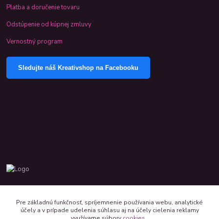
Platba a doručenie tovaru
Odstúpenie od kúpnej zmluvy
Vernostný program
Sledujte náš Kreativshop na Facebooku
+421 944 390 244 denne od 8:00 do 16:00
Pre základnú funkčnosť, spríjemnenie používania webu, analytické
účely a v prípade udelenia súhlasu aj na účely cielenia reklamy
kreativshop@kreativshop.sk
využívame súbory
cookies
.