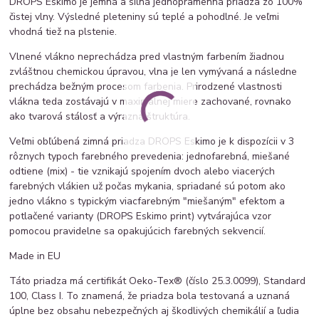
DROPS Eskimo je jemná a silná jednopramenná priadza zo 100%
čistej vlny. Výsledné pleteniny sú teplé a pohodlné. Je veľmi
vhodná tiež na plstenie.
Vlnené vlákno neprechádza pred vlastným farbením žiadnou
zvláštnou chemickou úpravou, vlna je len vymývaná a následne
prechádza bežným procesom farbenia. Prirodzené vlastnosti
vlákna teda zostávajú v maximálnej miere zachované, rovnako
ako tvarová stálosť a výrazná štruktúra.
Veľmi obľúbená zimná priadza DROPS Eskimo je k dispozícii v 3
rôznych typoch farebného prevedenia: jednofarebná, miešané
odtiene (mix) - tie vznikajú spojením dvoch alebo viacerých
farebných vlákien už počas mykania, spriadané sú potom ako
jedno vlákno s typickým viacfarebným "miešaným" efektom a
potlačené varianty (DROPS Eskimo print) vytvárajúca vzor
pomocou pravidelne sa opakujúcich farebných sekvencií.
Made in EU
Táto priadza má certifikát Oeko-Tex® (číslo 25.3.0099), Standard
100, Class I. To znamená, že priadza bola testovaná a uznaná
úplne bez obsahu nebezpečných aj škodlivých chemikálií a ľudia