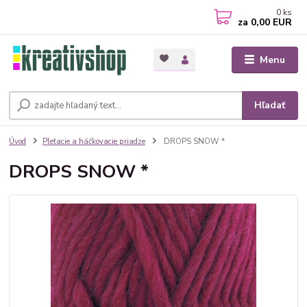
0
ks
za
0,00 EUR
Menu
Hľadať
Úvod
Pletacie a háčkovacie priadze
DROPS SNOW *
DROPS SNOW *