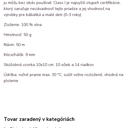
ju môžu bez obáv používať. Class I je najvyšší stupeň certifikácie,
ktorý zaručuje nezávadnosť tejto priadze a jej vhodnosť na
výrobky pre bábätká a malé deti (0-3 roky).
Zloženie: 100 % vlna
Hmotnosť: 50 g
Návin: 50 m
Ihlice/háčik: 9 mm
Skúšobná vzorka 10x10 cm: 10 očiek a 14 riadkov
Údržba: ručné pranie max. 30 °C, sušiť voľne rozložené, vhodná na
plstenie
Tovar zaradený v kategóriách