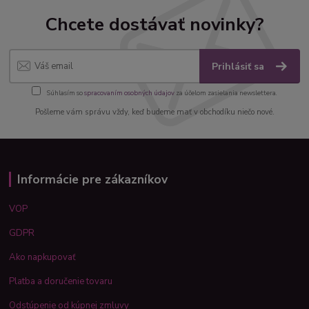
Chcete dostávať novinky?
Prihlásiť sa
Súhlasím so
spracovaním osobných údajov
za účelom zasielania newslettera.
Pošleme vám správu vždy, keď budeme mať v obchodíku niečo nové.
Informácie pre zákazníkov
VOP
GDPR
Ako napkupovať
Platba a doručenie tovaru
Odstúpenie od kúpnej zmluvy