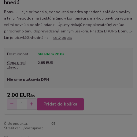
hnedá
Bomull-Lin je prírodná a jednoduchá priadza spriadaná z vlákien bavlny
a ľanu. Nepoddajná štruktúra ľanu v kombinácii s mäkkou bavlnou vytvára
veľmi pevnú a odolnú priadzu.Úplety získajú neopakovateľný vzhľad
prírodného ľanu doprevádzaný jemným leskom. Priadza DROPS Bomull-
Lin je obzvlášť vhodná na ...
celý popis
Dostupnosť
Skladom 20 ks
Cena pred
2,85 EUR
zľavou
Nie sme platcovia DPH
2,00 EUR
/
ks
Pridať do košíka
Číslo produktu:
05
Strážiť cenu / dostupnosť