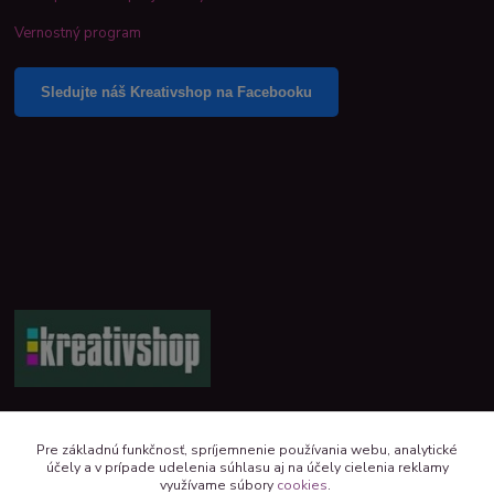
Vernostný program
Sledujte náš Kreativshop na Facebooku
+421 944 390 244 denne od 8:00 do 16:00
Pre základnú funkčnosť, spríjemnenie používania webu, analytické
účely a v prípade udelenia súhlasu aj na účely cielenia reklamy
kreativshop@kreativshop.sk
využívame súbory
cookies
.