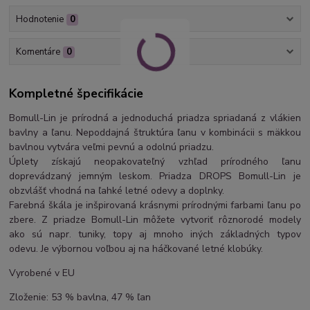
Hodnotenie
0
Komentáre
0
Kompletné špecifikácie
Bomull-Lin je prírodná a jednoduchá priadza spriadaná z vlákien
bavlny a ľanu. Nepoddajná štruktúra ľanu v kombinácii s mäkkou
bavlnou vytvára veľmi pevnú a odolnú priadzu.
Úplety získajú neopakovateľný vzhľad prírodného ľanu
doprevádzaný jemným leskom. Priadza DROPS Bomull-Lin je
obzvlášť vhodná na ľahké letné odevy a doplnky.
Farebná škála je inšpirovaná krásnymi prírodnými farbami ľanu po
zbere. Z priadze Bomull-Lin môžete vytvoriť rôznorodé modely
ako sú napr. tuniky, topy aj mnoho iných základných typov
odevu. Je výbornou voľbou aj na háčkované letné klobúky.
Vyrobené v EU
Zloženie: 53 % bavlna, 47 % ľan