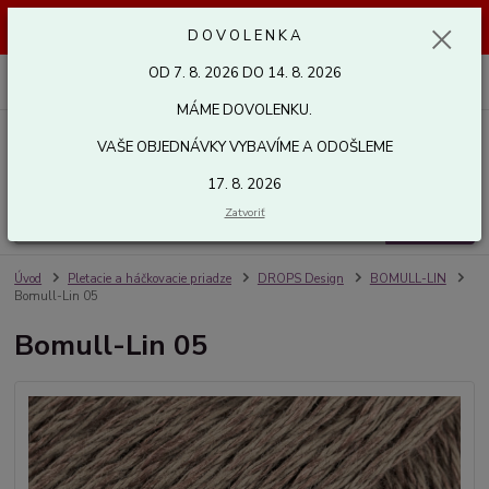
Dovolenka od 7. 8. 2026 do 14. 8. 2026. Vaše objednávky vybavíme a
D O V O L E N K A
odošleme 17. 8. 2026. Ďakujeme.
OD 7. 8. 2026 DO 14. 8. 2026
0
ks
za
0,00 EUR
MÁME DOVOLENKU.
VAŠE OBJEDNÁVKY VYBAVÍME A ODOŠLEME
Menu
17. 8. 2026
Zatvoriť
Hľadať
Úvod
Pletacie a háčkovacie priadze
DROPS Design
BOMULL-LIN
Bomull-Lin 05
Bomull-Lin 05