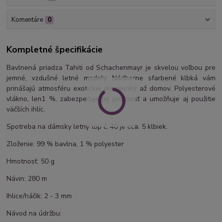
Komentáre
0
Kompletné špecifikácie
Bavlnená priadza Tahiti od Schachenmayr je skvelou voľbou pre
jemné, vzdušné letné modely. Nádherne sfarbené klbká vám
prinášajú atmosféru exotickej dovolenky až domov. Polyesterové
vlákno, len1 %, zabezpečuje jej pružnosť a umožňuje aj použitie
väčších ihlíc.
Spotreba na dámsky letný top č. 40 je cca. 5 klbiek.
Zloženie: 99 % bavlna, 1 % polyester
Hmotnosť: 50 g
Návin: 280 m
Ihlice/háčik: 2 - 3 mm
Návod na údržbu: