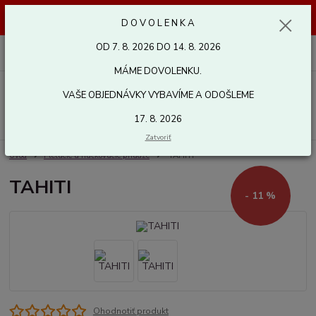
Dovolenka od 7. 8. 2026 do 14. 8. 2026. Vaše objednávky vybavíme a
D O V O L E N K A
odošleme 17. 8. 2026. Ďakujeme.
OD 7. 8. 2026 DO 14. 8. 2026
0
ks
za
0,00 EUR
MÁME DOVOLENKU.
Menu
VAŠE OBJEDNÁVKY VYBAVÍME A ODOŠLEME
Hľadať
17. 8. 2026
Zatvoriť
Úvod
Pletacie a háčkovacie priadze
TAHITI
TAHITI
- 11 %
Ohodnotiť produkt