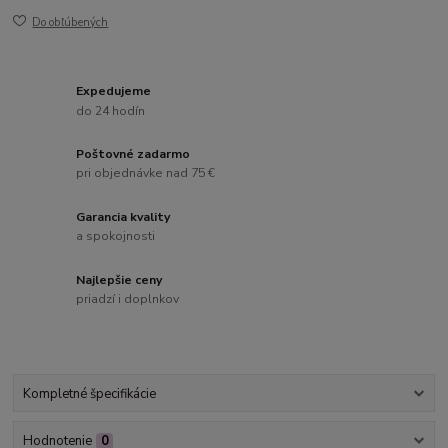
Do obľúbených
Expedujeme
do 24 hodín
Poštovné zadarmo
pri objednávke nad 75 €
Garancia kvality
a spokojnosti
Najlepšie ceny
priadzí i doplnkov
Kompletné špecifikácie
Hodnotenie
0