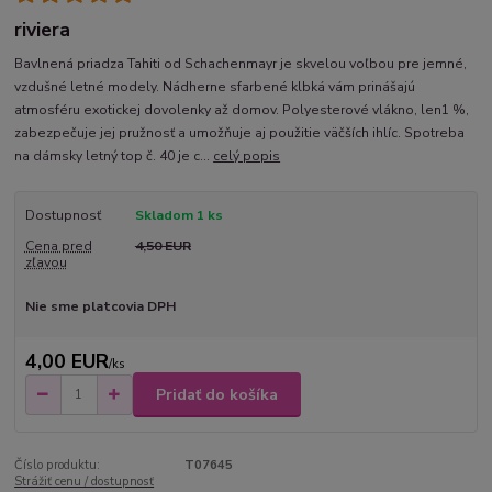
riviera
Bavlnená priadza Tahiti od Schachenmayr je skvelou voľbou pre jemné,
vzdušné letné modely. Nádherne sfarbené klbká vám prinášajú
atmosféru exotickej dovolenky až domov. Polyesterové vlákno, len1 %,
zabezpečuje jej pružnosť a umožňuje aj použitie väčších ihlíc. Spotreba
na dámsky letný top č. 40 je c...
celý popis
Dostupnosť
Skladom 1 ks
Cena pred
4,50 EUR
zľavou
Nie sme platcovia DPH
4,00 EUR
/
ks
Pridať do košíka
Číslo produktu:
T07645
Strážiť cenu / dostupnosť