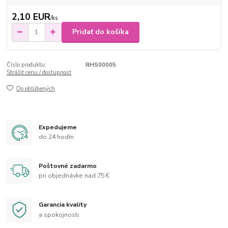
2,10 EUR
/
ks
Pridať do košíka
Číslo produktu:
RHS00005
Strážiť cenu / dostupnosť
Do obľúbených
Expedujeme
do 24 hodín
Poštovné zadarmo
pri objednávke nad 75 €
Garancia kvality
a spokojnosti