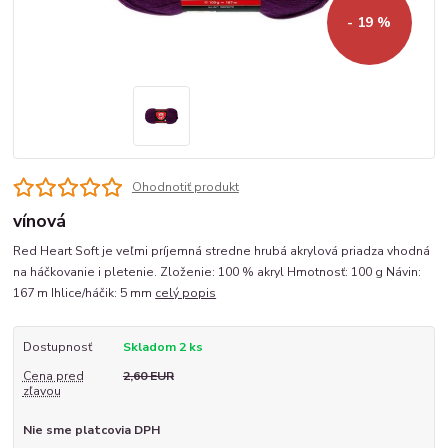
- 19 %
Ohodnotiť produkt
vínová
Red Heart Soft je veľmi príjemná stredne hrubá akrylová priadza vhodná
na háčkovanie i pletenie. Zloženie: 100 % akryl Hmotnosť: 100 g Návin:
167 m Ihlice/háčik: 5 mm
celý popis
Dostupnosť
Skladom 2 ks
Cena pred
2,60 EUR
zľavou
Nie sme platcovia DPH