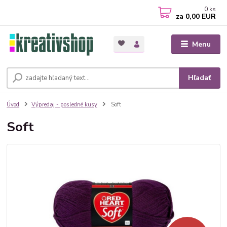
0
ks
za
0,00 EUR
Menu
Hľadať
Úvod
Výpredaj - posledné kusy
Soft
Soft