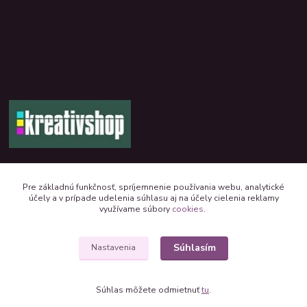
+421 944 390 244 denne od 8:00 do 16:00
Pre základnú funkčnosť, spríjemnenie používania webu, analytické
účely a v prípade udelenia súhlasu aj na účely cielenia reklamy
kreativshop@kreativshop.sk
využívame súbory
cookies
.
Súhlasím
Nastavenia
Súhlas môžete odmietnuť
tu
.
Vytvorené na
Eshop-rychlo.sk