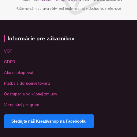
Súhlasím so
spracovaním osobných údajov
za účelom zasielania newslettera.
Pošleme vám správu vždy, keď budeme mať v obchodíku niečo nové.
Informácie pre zákazníkov
VOP
GDPR
Ako napkupovať
Platba a doručenie tovaru
Odstúpenie od kúpnej zmluvy
Vernostný program
Sledujte náš Kreativshop na Facebooku