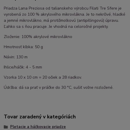
Priadza Lana Preziosa od talianskeho výrobcu Filati Tre Sfere je
vyrobená zo 100 % akrylového mikrovlákna. Je to nekrčivé, hladké
a jemné mikrovlákno, má protižmolkovú (antipillingovú) úpravu.
Ľahko sa s ňou pracuje. Je vhodná na celoročné projekty.
Zloženie: 100% akrylové mikrovlákno
Hmotnosť klbka: 50 g
Návin: 130 m
Ihlice/háčik: 4 - 5 mm
Vzorka 10 x 10 cm = 20 očiek a 28 riadkov.
Údržba: dá sa prať v práčke do 30 °C, sušiť voľne rozložené.
Tovar zaradený v kategóriách
Pletacie a háčkovacie priadze