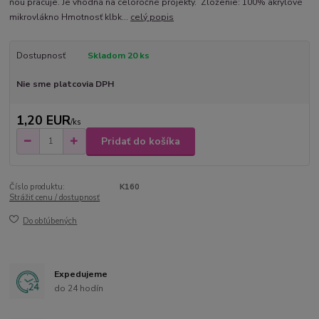
ňou pracuje. Je vhodná na celoročné projekty. Zloženie: 100% akrylové
mikrovlákno Hmotnosť klbk...
celý popis
Dostupnosť
Skladom 20 ks
Nie sme platcovia DPH
1,20 EUR
/
ks
Pridať do košíka
Číslo produktu:
K160
Strážiť cenu / dostupnosť
Do obľúbených
Expedujeme
do 24 hodín