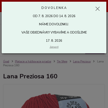
Dovolenka od 7. 8. 2026 do 14. 8. 2026. Vaše objednávky vybavíme a
D O V O L E N K A
odošleme 17. 8. 2026. Ďakujeme.
OD 7. 8. 2026 DO 14. 8. 2026
0
ks
za
0,00 EUR
MÁME DOVOLENKU.
VAŠE OBJEDNÁVKY VYBAVÍME A ODOŠLEME
Menu
17. 8. 2026
Zatvoriť
Hľadať
Úvod
Pletacie a háčkovacie priadze
Tre Sfere
Lana Preziosa
Lana
Preziosa 160
Lana Preziosa 160