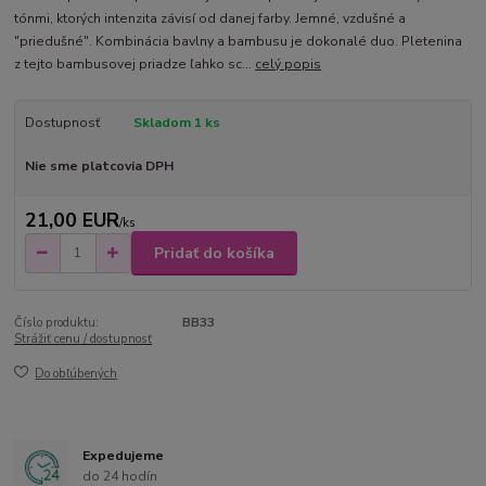
tónmi, ktorých intenzita závisí od danej farby. Jemné, vzdušné a
"priedušné". Kombinácia bavlny a bambusu je dokonalé duo. Pletenina
z tejto bambusovej priadze ľahko sc...
celý popis
Dostupnosť
Skladom 1 ks
Nie sme platcovia DPH
21,00 EUR
/
ks
Pridať do košíka
Číslo produktu:
BB33
Strážiť cenu / dostupnosť
Do obľúbených
Expedujeme
do 24 hodín