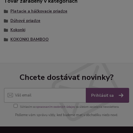
Tovar zaradený v kategóriách
Pletacie a háčkovacie priadze
Dúhové priadze
Kokonki
KOKONKI BAMBOO
Chcete dostávať novinky?
Prihlásiť sa
Súhlasím so
spracovaním osobných údajov
za účelom zasielania newslettera.
Pošleme vám správu vždy, keď budeme mať v obchodíku niečo nové.