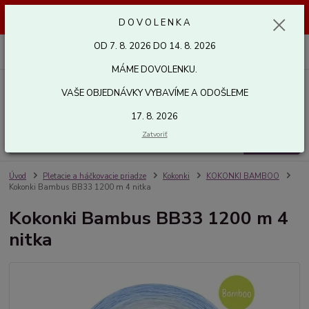
Dovolenka od 7. 8. 2026 do 14. 8. 2026. Vaše objednávky vybavíme a
D O V O L E N K A
odošleme 17. 8. 2026. Ďakujeme.
OD 7. 8. 2026 DO 14. 8. 2026
0
ks
za
0,00 EUR
MÁME DOVOLENKU.
VAŠE OBJEDNÁVKY VYBAVÍME A ODOŠLEME
Menu
17. 8. 2026
Zatvoriť
Hľadať
Úvod
Pletacie a háčkovacie priadze
Kokonki
KOKONKI BAMBOO
Kokonki Bambus BB33 1200 m 4 nitka
Kokonki Bambus BB33 1200 m 4
nitka