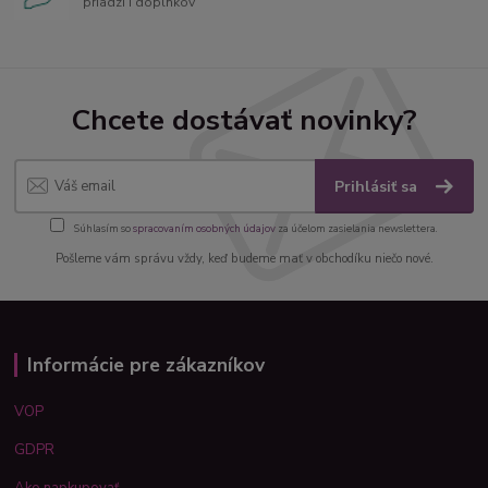
priadzí i doplnkov
Chcete dostávať novinky?
Prihlásiť sa
Súhlasím so
spracovaním osobných údajov
za účelom zasielania newslettera.
Pošleme vám správu vždy, keď budeme mať v obchodíku niečo nové.
Informácie pre zákazníkov
VOP
GDPR
Ako napkupovať