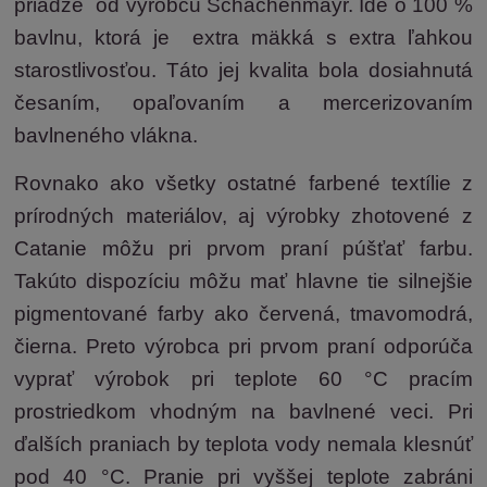
priadze od výrobcu Schachenmayr. Ide o 100 %
bavlnu, ktorá je
extra
mäkká s extra ľahkou
starostlivosťou. Táto jej kvalita bola dosiahnutá
česaním, opaľovaním a mercerizovaním
bavlneného vlákna.
Rovnako ako všetky ostatné farbené textílie z
prírodnýc
h materiálov, aj výrobky zhotovené z
Catanie môžu pri prvom praní púšťať farbu.
Takúto dispozíciu môžu mať hlavne tie silnejšie
pigmentované farby ako červená, tmavomodrá,
čierna. Preto výrobca pri prvom praní odporúča
vyprať výrobok pri teplote 6
0 °C pracím
prostriedkom vhodným na bavlnené veci. Pri
ďalších praniach by teplota vody nemala klesnúť
pod 40 °C. Pranie pri vyššej teplote zabráni