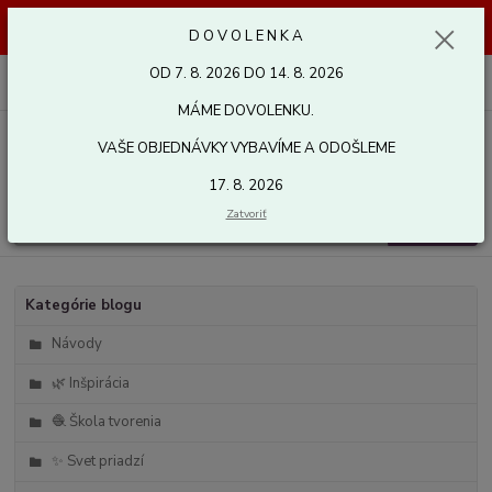
Dovolenka od 7. 8. 2026 do 14. 8. 2026. Vaše objednávky vybavíme a
D O V O L E N K A
odošleme 17. 8. 2026. Ďakujeme.
OD 7. 8. 2026 DO 14. 8. 2026
0
ks
za
0,00 EUR
MÁME DOVOLENKU.
VAŠE OBJEDNÁVKY VYBAVÍME A ODOŠLEME
Menu
17. 8. 2026
Zatvoriť
Hľadať
Kategórie blogu
Návody
🌿 Inšpirácia
🧶 Škola tvorenia
✨ Svet priadzí