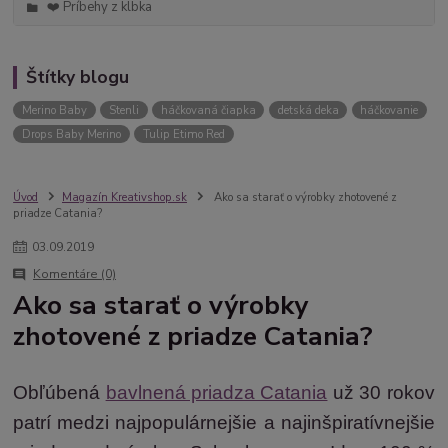
❤️ Príbehy z klbka
Štítky blogu
Merino Baby
Stenli
háčkovaná čiapka
detská deka
háčkovanie
Drops Baby Merino
Tulip Etimo Red
Úvod
Magazín Kreativshop.sk
Ako sa starať o výrobky zhotovené z
priadze Catania?
03
.
09
.
2019
Komentáre (0)
Ako sa starať o výrobky
zhotovené z priadze Catania?
Obľúbená
bavlnená priadza Catania
už 30 rokov
patrí
medzi najpopulárnejšie a najinšpiratívnejšie