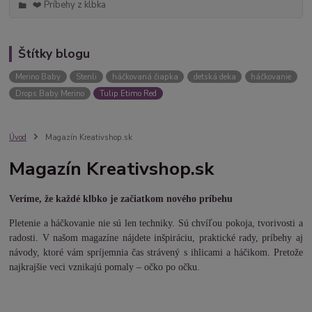
❤️ Príbehy z klbka
Štítky blogu
Merino Baby
Stenli
háčkovaná čiapka
detská deka
háčkovanie
Drops Baby Merino
Tulip Etimo Red
Úvod
Magazín Kreativshop.sk
Magazín Kreativshop.sk
Veríme, že každé klbko je začiatkom nového príbehu
Pletenie a háčkovanie nie sú len techniky. Sú chvíľou pokoja, tvorivosti a
radosti. V našom magazíne nájdete inšpiráciu, praktické rady, príbehy aj
návody, ktoré vám spríjemnia čas strávený s ihlicami a háčikom. Pretože
najkrajšie veci vznikajú pomaly – očko po očku.