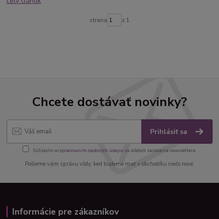
celý článok
strana
z 1
Chcete dostávať novinky?
Prihlásiť sa
Súhlasím so
spracovaním osobných údajov
za účelom zasielania newslettera.
Pošleme vám správu vždy, keď budeme mať v obchodíku niečo nové.
Informácie pre zákazníkov