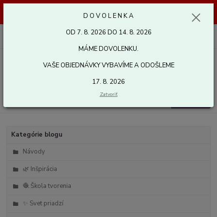
Dovolenka od 7. 8. 2026 do 14. 8. 2026. Vaše objednávky vybavíme a
D O V O L E N K A
odošleme 17. 8. 2026. Ďakujeme.
OD 7. 8. 2026 DO 14. 8. 2026
0
ks
za
0,00 EUR
MÁME DOVOLENKU.
VAŠE OBJEDNÁVKY VYBAVÍME A ODOŠLEME
Menu
17. 8. 2026
Zatvoriť
Hľadať
Kategórie blogu
Návody
🌿 Inšpirácia
🧶 Škola tvorenia
✨ Svet priadzí