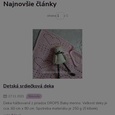
Najnovšie články
strana
z 1
Detská srdiečková deka
27
.
11
.
2021
Návody
Deka háčkovaná z priadze DROPS Baby merino. Veľkosť deky je
cca. 60 cm x 80 cm. Spotreba materiálu je 250 g (5 klbiek).