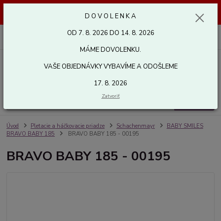
Dovolenka od 7. 8. 2026 do 14. 8. 2026. Vaše objednávky vybavíme a
D O V O L E N K A
odošleme 17. 8. 2026. Ďakujeme.
OD 7. 8. 2026 DO 14. 8. 2026
0
ks
za
0,00 EUR
MÁME DOVOLENKU.
VAŠE OBJEDNÁVKY VYBAVÍME A ODOŠLEME
Menu
17. 8. 2026
Zatvoriť
Hľadať
Úvod
Pletacie a háčkovacie priadze
Schachenmayr
BABY SMILES
BRAVO BABY 185
BRAVO BABY 185 - 00195
BRAVO BABY 185 - 00195