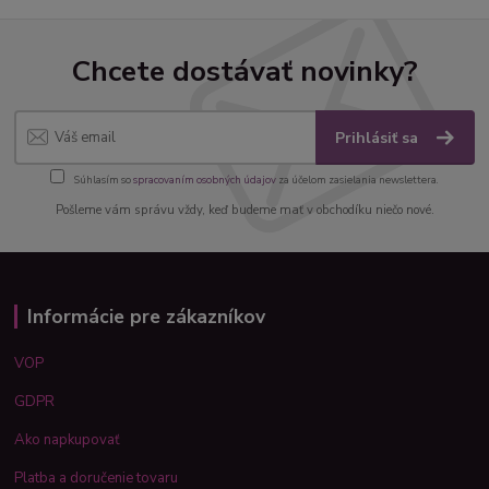
Chcete dostávať novinky?
Prihlásiť sa
Súhlasím so
spracovaním osobných údajov
za účelom zasielania newslettera.
Pošleme vám správu vždy, keď budeme mať v obchodíku niečo nové.
Informácie pre zákazníkov
VOP
GDPR
Ako napkupovať
Platba a doručenie tovaru