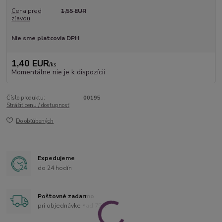
Cena pred
1,55 EUR
zľavou
Nie sme platcovia DPH
1,40 EUR
/
ks
Momentálne nie je k dispozícii
Číslo produktu:
00195
Strážiť cenu / dostupnosť
Do obľúbených
Expedujeme
do 24 hodín
Poštovné zadarmo
pri objednávke nad 75 €