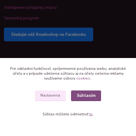
Odstúpenie od kúpnej zmluvy
Vernostný program
Sledujte náš Kreativshop na Facebooku
Pre základnú funkčnosť, spríjemnenie používania webu, analytické
účely a v prípade udelenia súhlasu aj na účely cielenia reklamy
využívame súbory
cookies
.
Súhlasím
Nastavenia
Súhlas môžete odmietnuť
tu
.
+421 944 390 244 denne od 8:00 do 16:00