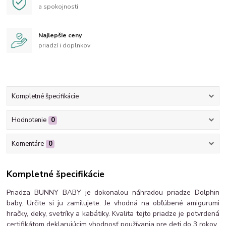
a spokojnosti
Najlepšie ceny
priadzí i doplnkov
Kompletné špecifikácie
Hodnotenie
0
Komentáre
0
Kompletné špecifikácie
Priadza BUNNY BABY je dokonalou náhradou priadze Dolphin
baby. Určite si ju zamilujete. Je vhodná na obľúbené amigurumi
hračky, deky, svetríky a kabátiky. Kvalita tejto priadze je potvrdená
certifikátom deklarujúcim vhodnosť používania pre deti do 3 rokov.