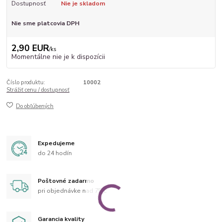
Dostupnosť
Nie je skladom
Nie sme platcovia DPH
2,90 EUR
/
ks
Momentálne nie je k dispozícii
Číslo produktu:
10002
Strážiť cenu / dostupnosť
Do obľúbených
Expedujeme
do 24 hodín
Poštovné zadarmo
pri objednávke nad 75 €
Garancia kvality