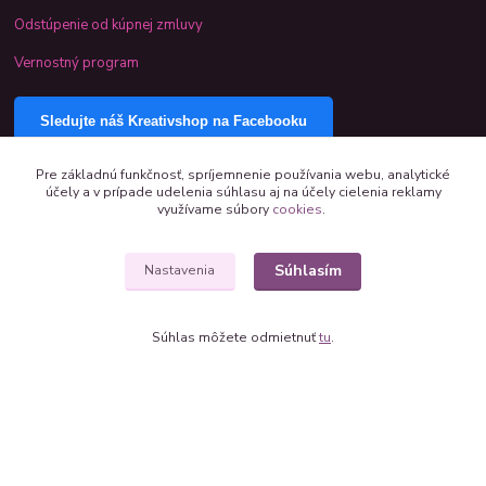
Odstúpenie od kúpnej zmluvy
Vernostný program
Sledujte náš Kreativshop na Facebooku
Pre základnú funkčnosť, spríjemnenie používania webu, analytické
účely a v prípade udelenia súhlasu aj na účely cielenia reklamy
využívame súbory
cookies
.
Súhlasím
Nastavenia
Súhlas môžete odmietnuť
tu
.
+421 944 390 244 denne od 8:00 do 16:00