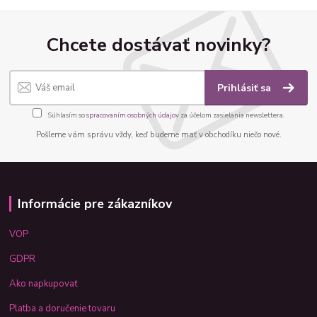
Chcete dostávať novinky?
Prihlásiť sa
Súhlasím so
spracovaním osobných údajov
za účelom zasielania newslettera.
Pošleme vám správu vždy, keď budeme mať v obchodíku niečo nové.
Informácie pre zákazníkov
VOP
GDPR
Ako napkupovať
Platba a doručenie tovaru