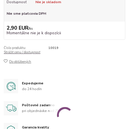
Dostupnosť
Nie je skladom
Nie sme platcovia DPH
2,90 EUR
/
ks
Momentálne nie je k dispozícii
Číslo produktu:
10019
Strážiť cenu / dostupnosť
Do obľúbených
Expedujeme
do 24 hodín
Poštovné zadarmo
pri objednávke nad 75 €
Garancia kvality