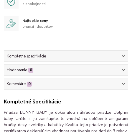
a spokojnosti
Najlepšie ceny
priadzí i doplnkov
Kompletné špecifikácie
Hodnotenie
0
Komentáre
0
Kompletné špecifikácie
Priadza BUNNY BABY je dokonalou náhradou priadze Dolphin
baby. Určite si ju zamilujete. Je vhodná na obľúbené amigurumi
hračky, deky, svetríky a kabátiky. Kvalita tejto priadze je potvrdená
certifikátom deklarujúcim vhodnosť používania pre deti do 3 rokov.