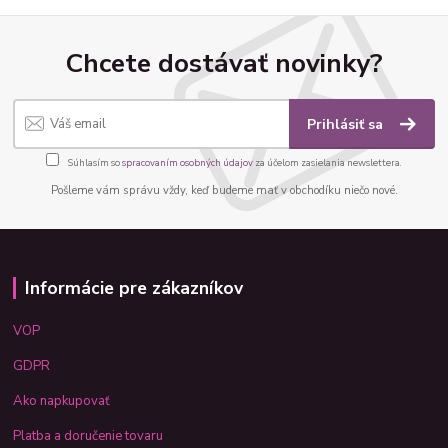
Chcete dostávať novinky?
Prihlásiť sa
Súhlasím so
spracovaním osobných údajov
za účelom zasielania newslettera.
Pošleme vám správu vždy, keď budeme mať v obchodíku niečo nové.
Informácie pre zákazníkov
VOP
GDPR
Ako napkupovať
Platba a doručenie tovaru