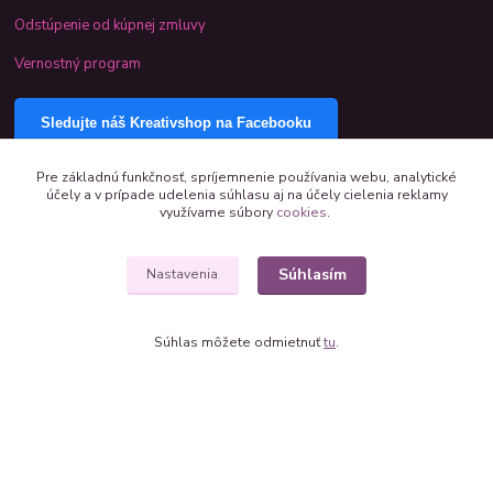
Odstúpenie od kúpnej zmluvy
Vernostný program
Sledujte náš Kreativshop na Facebooku
Pre základnú funkčnosť, spríjemnenie používania webu, analytické
účely a v prípade udelenia súhlasu aj na účely cielenia reklamy
využívame súbory
cookies
.
Súhlasím
Nastavenia
Súhlas môžete odmietnuť
tu
.
+421 944 390 244 denne od 8:00 do 16:00