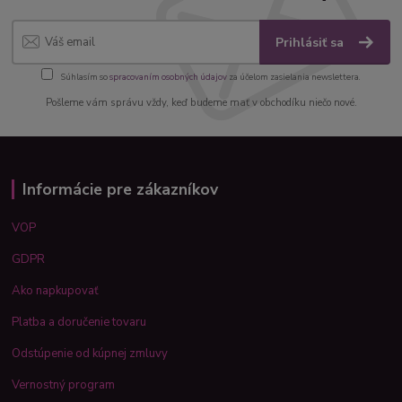
Prihlásiť sa
Súhlasím so
spracovaním osobných údajov
za účelom zasielania newslettera.
Pošleme vám správu vždy, keď budeme mať v obchodíku niečo nové.
Informácie pre zákazníkov
VOP
GDPR
Ako napkupovať
Platba a doručenie tovaru
Odstúpenie od kúpnej zmluvy
Vernostný program