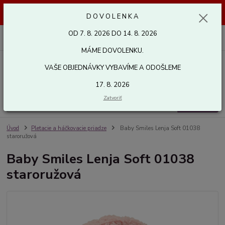
Dovolenka od 7. 8. 2026 do 14. 8. 2026. Vaše objednávky vybavíme a
D O V O L E N K A
odošleme 17. 8. 2026. Ďakujeme.
OD 7. 8. 2026 DO 14. 8. 2026
0
ks
za
0,00 EUR
MÁME DOVOLENKU.
VAŠE OBJEDNÁVKY VYBAVÍME A ODOŠLEME
Menu
17. 8. 2026
Zatvoriť
Hľadať
Úvod
Pletacie a háčkovacie priadze
Baby Smiles Lenja Soft 01038
staroružová
Baby Smiles Lenja Soft 01038
staroružová