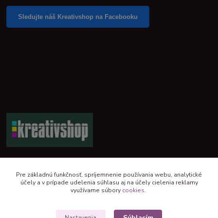
Sledujte náš Kreativshop na Facebooku
+421 944 390 244 denne od 8:00 do 16:00
Pre základnú funkčnosť, spríjemnenie používania webu, analytické
účely a v prípade udelenia súhlasu aj na účely cielenia reklamy
kreativshop@kreativshop.sk
využívame súbory
cookies
.
Súhlasím
Nastavenia