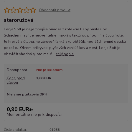
Ohodnotiť produkt
staroružová
Lenja Soft je najjemnejšia priadza z kolekcie Baby Smiles od
Schachenmayr. Je neuveriteľne mäkká s textúrou pripomínajúcou froté.
Je hrejivá a útulná, no zároveň ľahká ako obláčik, nedráždi jemnú detskú
pokožku. Okrem prikrývok, plyšových vankúšikov a viest, Lenja Soft je
obzvlášť vhodná aj pre malé...
celý popis
Dostupnosť
Nie je skladom
Cena pred
1,00 EUR
zľavou
Nie sme platcovia DPH
0,90 EUR
/
ks
Momentálne nie je k dispozícii
Číslo produktu:
01038