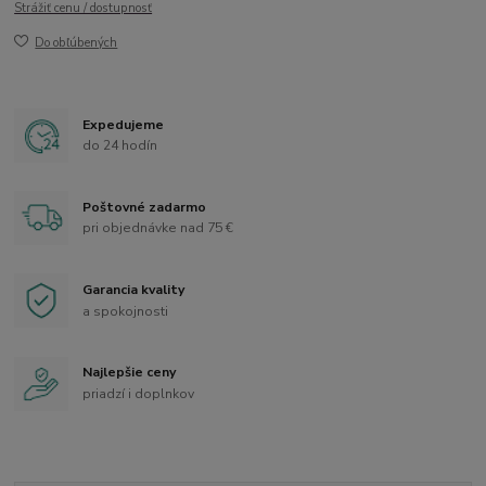
Strážiť cenu / dostupnosť
Do obľúbených
Expedujeme
do 24 hodín
Poštovné zadarmo
pri objednávke nad 75 €
Garancia kvality
a spokojnosti
Najlepšie ceny
priadzí i doplnkov