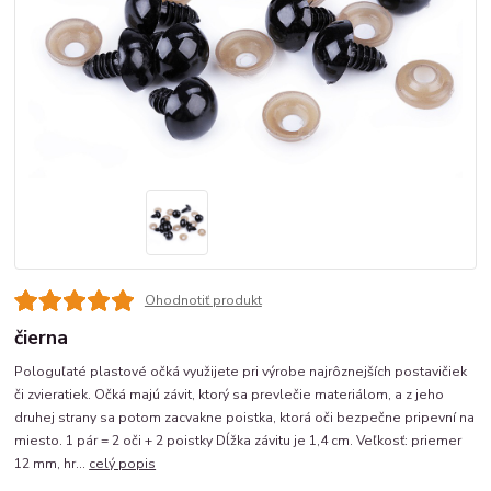
Ohodnotiť produkt
čierna
Pologuľaté plastové očká využijete pri výrobe najrôznejších postavičiek
či zvieratiek. Očká majú závit, ktorý sa prevlečie materiálom, a z jeho
druhej strany sa potom zacvakne poistka, ktorá oči bezpečne pripevní na
miesto. 1 pár = 2 oči + 2 poistky Dĺžka závitu je 1,4 cm. Veľkosť: priemer
12 mm, hr...
celý popis