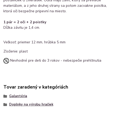
postavičiek či zvieratiek. Očká majú závit, ktorý sa prevlečie
materiálom, a z jeho druhej strany sa potom zacvakne poistka,
ktorá oči bezpečne pripevní na miesto.
1 pár = 2 oči + 2 poistky
Dĺžka závitu je 1,4 cm.
Veľkosť: priemer 12 mm, hrúbka 5 mm
Zloženie: plast
Nevhodné pre deti do 3 rokov - nebezpečie prehltnutia
Tovar zaradený v kategóriách
Galantéria
Doplnky na výrobu hračiek