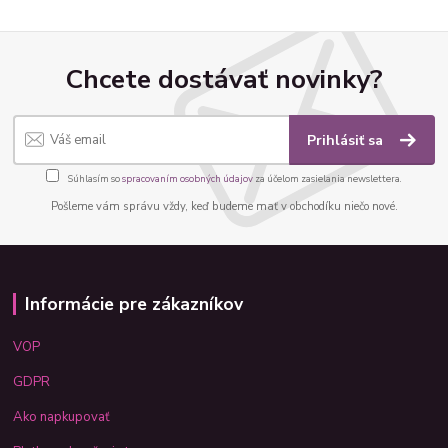
Chcete dostávať novinky?
Prihlásiť sa
Súhlasím so
spracovaním osobných údajov
za účelom zasielania newslettera.
Pošleme vám správu vždy, keď budeme mať v obchodíku niečo nové.
Informácie pre zákazníkov
VOP
GDPR
Ako napkupovať