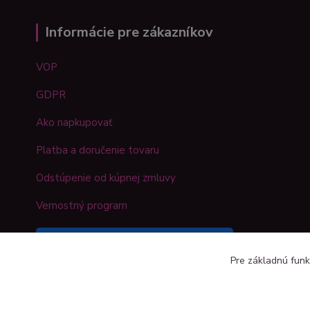
Informácie pre zákazníkov
VOP
GDPR
Ako napkupovať
Platba a doručenie tovaru
Odstúpenie od kúpnej zmluvy
Vernostný program
Sledujte náš Kreativshop na
Pre základnú funk
Facebooku