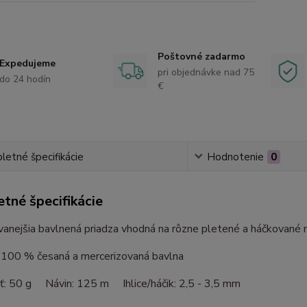
Poštovné zadarmo
Expedujeme
pri objednávke nad 75
do 24 hodín
€
etné špecifikácie
Hodnotenie
0
tné špecifikácie
anejšia bavlnená priadza vhodná na rôzne pletené a háčkované 
: 100 % česaná a mercerizovaná bavlna
sť: 50 g Návin: 125 m Ihlice/háčik: 2,5 -