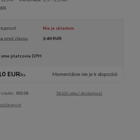
opis
tupnosť
Nie je skladom
a pred zľavou
2,40 EUR
 sme platcovia DPH
10 EUR
Momentálne nie je k dispozícii
/
ks
roduktu:
00106
Strážiť cenu / dostupnosť
obľúbených