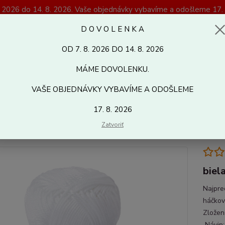
. 2026 do 14. 8. 2026. Vaše objednávky vybavíme a odošleme 17. 
Magazín Kreativshop.sk
D O V O L E N K A
OD 7. 8. 2026 DO 14. 8. 2026
Hľadať
MÁME DOVOLENKU.
VAŠE OBJEDNÁVKY VYBAVÍME A ODOŠLEME
letacie a háčkovacie priadze
CATANIA 00106
17. 8. 2026
ANIA 00106
Zatvoriť
biel
Najpre
háčkov
Zložen
Návi