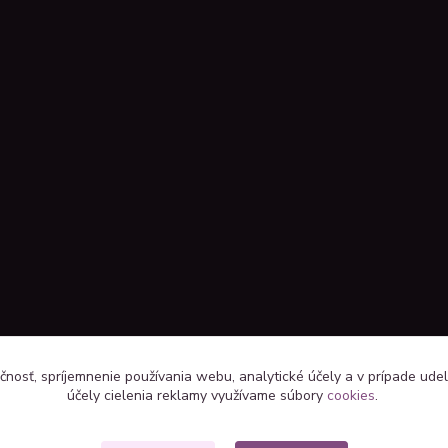
čnosť, spríjemnenie používania webu, analytické účely a v prípade udel
účely cielenia reklamy využívame súbory
cookies
.