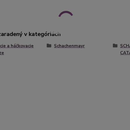
zaradený v kategóriách
cie a háčkovacie
Schachenmayr
SCH
ze
CAT