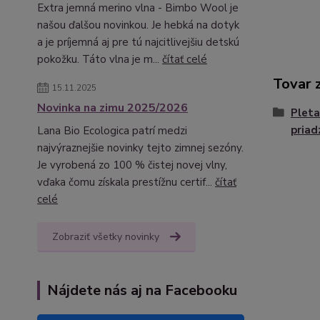
Extra jemná merino vlna - Bimbo Wool je
našou ďalšou novinkou. Je hebká na dotyk
a je príjemná aj pre tú najcitlivejšiu detskú
pokožku. Táto vlna je m...
čítať celé
Tovar 
15.11.2025
Novinka na zimu 2025/2026
Pleta
priad
Lana Bio Ecologica patrí medzi
najvýraznejšie novinky tejto zimnej sezóny.
Je vyrobená zo 100 % čistej novej vlny,
vďaka čomu získala prestížnu certif...
čítať
celé
Zobraziť všetky novinky
Nájdete nás aj na Facebooku