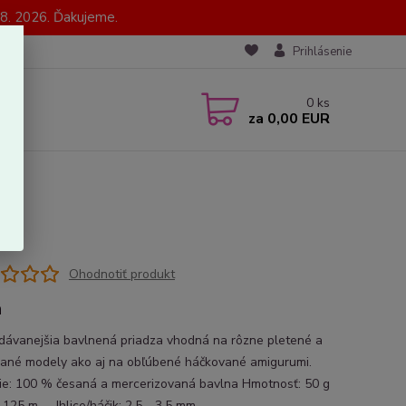
8. 2026. Ďakujeme.
Prihlásenie
0
ks
za
0,00 EUR
Ohodnotiť produkt
a
dávanejšia bavlnená priadza vhodná na rôzne pletené a
ané modely ako aj na obľúbené háčkované amigurumi.
ie: 100 % česaná a mercerizovaná bavlna Hmotnosť: 50 g
n: 125 m Ihlice/háčik: 2,5 - 3,5 mm