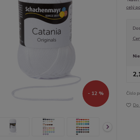
celý p
Dos
Cen
Nie
2,
- 12 %
Číslo p
Do 