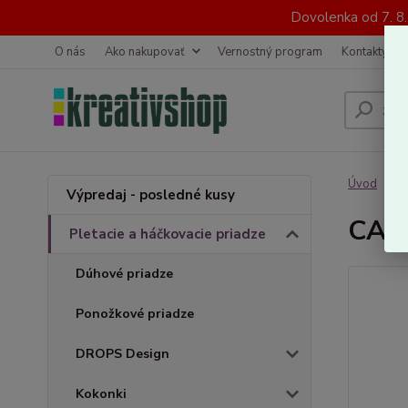
Dovolenka od 7. 8
O nás
Ako nakupovať
Vernostný program
Kontakty
Úvod
P
Výpredaj - posledné kusy
CAT
Pletacie a háčkovacie priadze
Dúhové priadze
Ponožkové priadze
DROPS Design
Kokonki