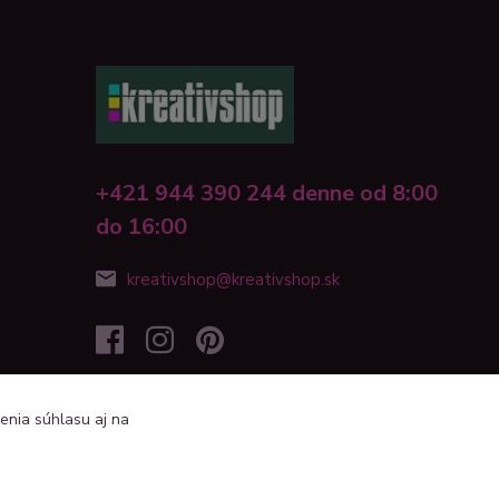
+421 944 390 244 denne od 8:00
do 16:00
kreativshop@kreativshop.sk
enia súhlasu aj na