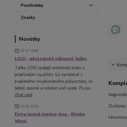
Pixelhobby
Značky
Novinky
07.07.2026
LOQI - ekologické nákupné tašky
Kompl
Tašky LOQI spájajú umeleckú krásu s
praktickým využitím. Sú vyrobené z
kvalitného recyklovaného polyesteru, sú
Komple
ľahké, pevné a odolné voči vode. Po po...
Najpredáv
čítať celé
Zloženie
15.01.2026
Extra jemná merino vlna - Bimbo
Hmotno
Wool