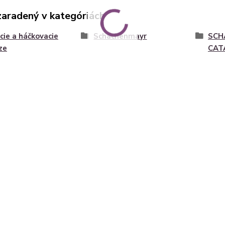
zaradený v kategóriách
cie a háčkovacie
Schachenmayr
SCH
ze
CAT