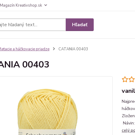
Magazín Kreativshop.sk
Hľadať
letacie a háčkovacie priadze
CATANIA 00403
ANIA 00403
vani
Najpre
háčkov
Zložen
Návi
celý p