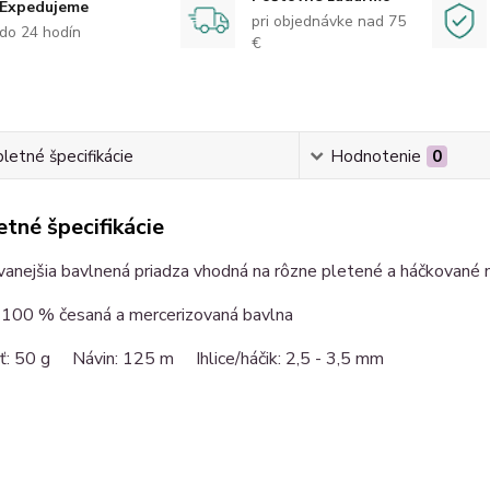
Expedujeme
pri objednávke nad 75
do 24 hodín
€
etné špecifikácie
Hodnotenie
0
tné špecifikácie
anejšia bavlnená priadza vhodná na rôzne pletené a háčkované 
: 100 % česaná a mercerizovaná bavlna
sť: 50 g Návin: 125 m Ihlice/háčik: 2,5 -