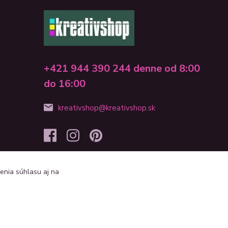
+421 944 390 244 denne od 8:00
do 16:00
kreativshop@kreativshop.sk
enia súhlasu aj na