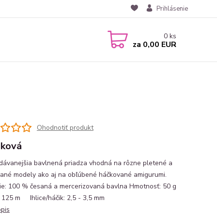
Prihlásenie
0
ks
za
0,00 EUR
Ohodnotiť produkt
lková
dávanejšia bavlnená priadza vhodná na rôzne pletené a
ané modely ako aj na obľúbené háčkované amigurumi.
ie: 100 % česaná a mercerizovaná bavlna Hmotnosť: 50 g
n: 125 m Ihlice/háčik: 2,5 - 3,5 mm
opis