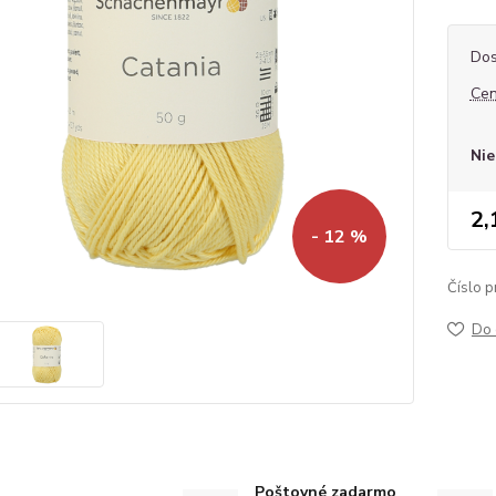
Dos
Cen
Nie
2,
- 12 %
Číslo p
Do 
Poštovné zadarmo