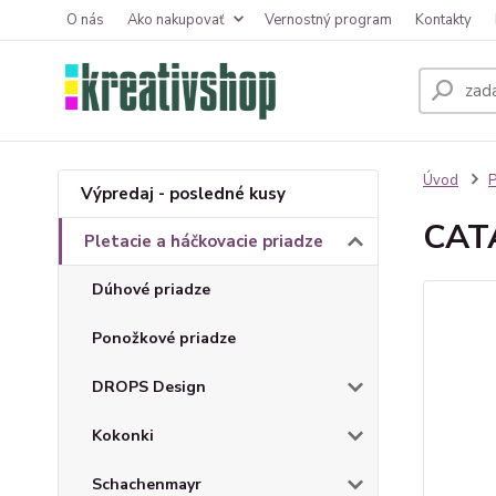
O nás
Ako nakupovať
Vernostný program
Kontakty
Úvod
P
Výpredaj - posledné kusy
CAT
Pletacie a háčkovacie priadze
Dúhové priadze
Ponožkové priadze
DROPS Design
Kokonki
Schachenmayr