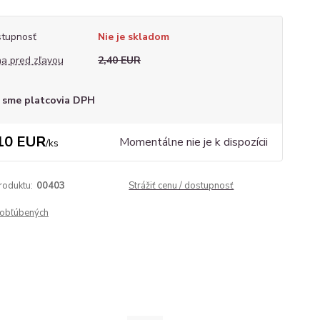
tupnosť
Nie je skladom
a pred zľavou
2,40 EUR
 sme platcovia DPH
10 EUR
Momentálne nie je k dispozícii
/
ks
roduktu:
00403
Strážiť cenu / dostupnosť
obľúbených