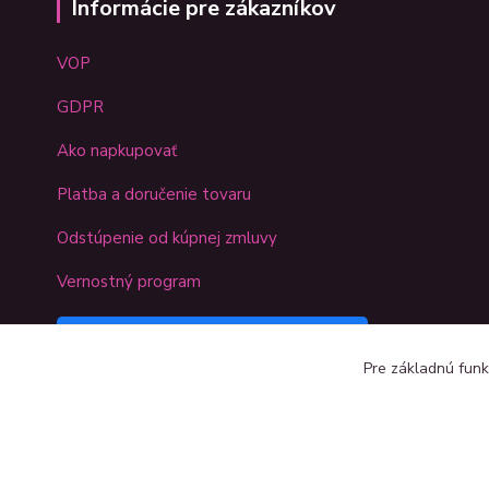
Informácie pre zákazníkov
VOP
GDPR
Ako napkupovať
Platba a doručenie tovaru
Odstúpenie od kúpnej zmluvy
Vernostný program
Sledujte náš Kreativshop na
Pre základnú funk
Facebooku