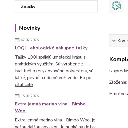
Značky
Novinky
07.07.2026
Kompl
LOQI - ekologické nákupné tašky
Tašky LOQI spájajú umeleckú krásu s
Komple
praktickým využitím. Sú vyrobené z
Najpredáv
kvalitného recyklovaného polyesteru, sú
ľahké, pevné a odolné voči vode. Po po...
Zloženie
čítať celé
Hmotno
15.01.2026
Extra jemná merino vlna - Bimbo
Wool
Extra jemná merino vlna - Bimbo Wool je
našou ďalšou novinkou. Je hebká na dotyk