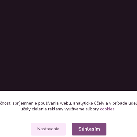
čnosť, spríjemnenie používania webu, analytické účely a v prípade udel
účely cielenia reklamy využívame súbory
cookies
.
Súhlasím
Nastavenia