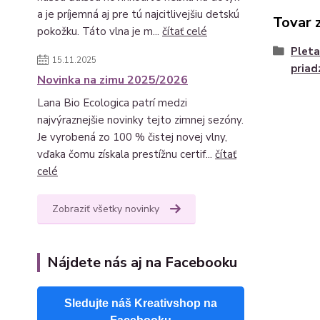
a je príjemná aj pre tú najcitlivejšiu detskú
Tovar 
pokožku. Táto vlna je m...
čítať celé
Pleta
15.11.2025
priad
Novinka na zimu 2025/2026
Lana Bio Ecologica patrí medzi
najvýraznejšie novinky tejto zimnej sezóny.
Je vyrobená zo 100 % čistej novej vlny,
vďaka čomu získala prestížnu certif...
čítať
celé
Zobraziť všetky novinky
Nájdete nás aj na Facebooku
Sledujte náš Kreativshop na