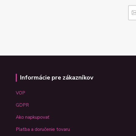
Informácie pre zákazníkov
VOP
GDPR
Ako napkupovať
Platba a doručenie tovaru