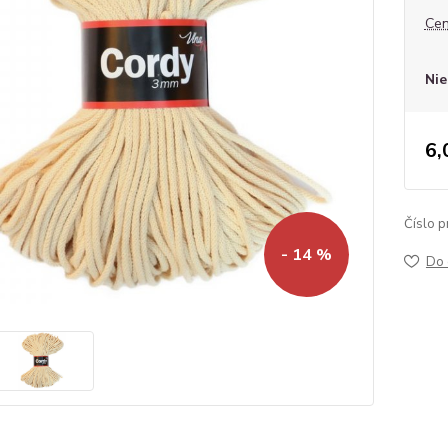
Cen
Nie
6,
Číslo p
- 14 %
Do 