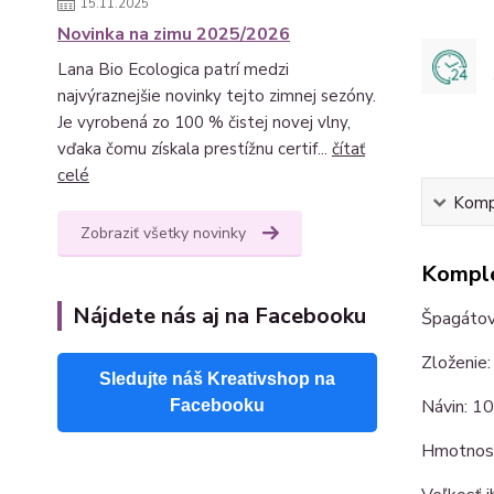
15.11.2025
Novinka na zimu 2025/2026
Lana Bio Ecologica patrí medzi
najvýraznejšie novinky tejto zimnej sezóny.
Je vyrobená zo 100 % čistej novej vlny,
vďaka čomu získala prestížnu certif...
čítať
celé
Kompl
Zobraziť všetky novinky
Komple
Nájdete nás aj na Facebooku
Špagátov
Zloženie
Sledujte náš Kreativshop na
Návin: 1
Facebooku
Hmotnosť