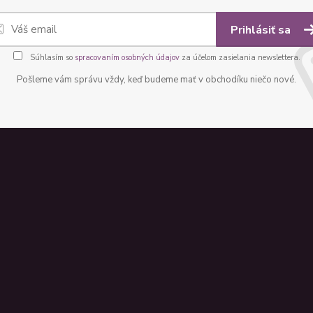
Prihlásiť sa
Súhlasím so
spracovaním osobných údajov
za účelom zasielania newslettera.
Pošleme vám správu vždy, keď budeme mať v obchodíku niečo nové.