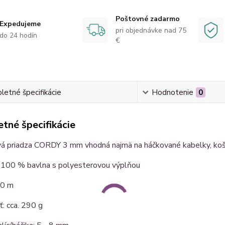
Poštovné zadarmo
Expedujeme
pri objednávke nad 75
do 24 hodín
€
etné špecifikácie
Hodnotenie
0
tné špecifikácie
á priadza CORDY 3 mm vhodná najmä na háčkované kabelky, koší
: 100 % bavlna s polyesterovou výplňou
00 m
: cca. 290 g