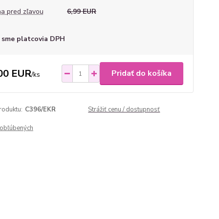
a pred zľavou
6,99 EUR
 sme platcovia DPH
00 EUR
Pridať do košíka
/
ks
roduktu:
C396/EKR
Strážiť cenu / dostupnosť
obľúbených