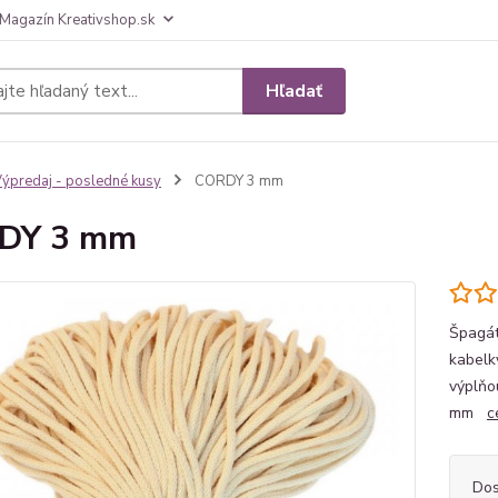
Magazín Kreativshop.sk
Hľadať
ýpredaj - posledné kusy
CORDY 3 mm
DY 3 mm
Špagát
kabelk
výplňo
mm
c
Dos