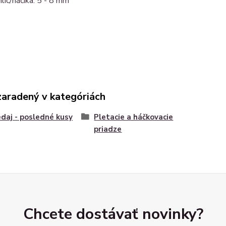
hlíc/háčika: 5 - 8 mm
zaradený v kategóriách
daj - posledné kusy
Pletacie a háčkovacie
priadze
Chcete dostávať novinky?