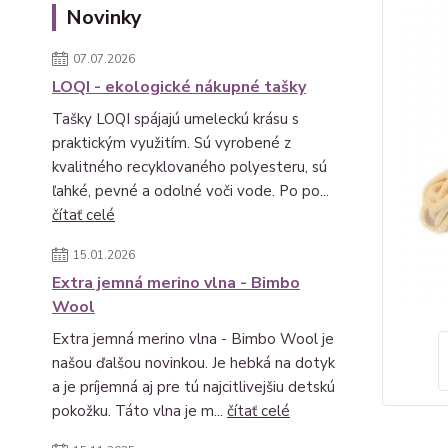
Novinky
07.07.2026
LOQI - ekologické nákupné tašky
Tašky LOQI spájajú umeleckú krásu s
praktickým využitím. Sú vyrobené z
kvalitného recyklovaného polyesteru, sú
ľahké, pevné a odolné voči vode. Po po...
čítať celé
15.01.2026
Extra jemná merino vlna - Bimbo
Wool
Extra jemná merino vlna - Bimbo Wool je
našou ďalšou novinkou. Je hebká na dotyk
a je príjemná aj pre tú najcitlivejšiu detskú
pokožku. Táto vlna je m...
čítať celé