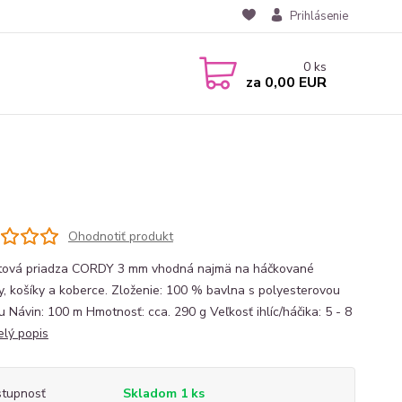
Prihlásenie
0
ks
za
0,00 EUR
Ohodnotiť produkt
ová priadza CORDY 3 mm vhodná najmä na háčkované
y, košíky a koberce. Zloženie: 100 % bavlna s polyesterovou
u Návin: 100 m Hmotnosť: cca. 290 g Veľkosť ihlíc/háčika: 5 - 8
elý popis
tupnosť
Skladom 1 ks