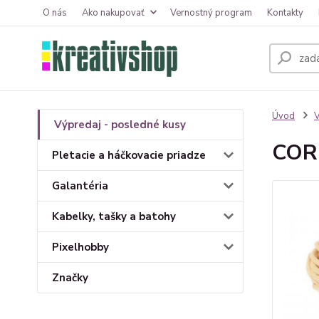
O nás
Ako nakupovať
Vernostný program
Kontakty
Úvod
V
Výpredaj - posledné kusy
COR
Pletacie a háčkovacie priadze
Galantéria
Kabelky, tašky a batohy
Pixelhobby
Značky