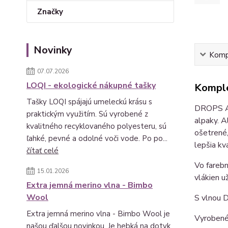
Značky
Novinky
Kompl
07.07.2026
LOQI - ekologické nákupné tašky
Komple
Tašky LOQI spájajú umeleckú krásu s
DROPS An
praktickým využitím. Sú vyrobené z
alpaky. A
kvalitného recyklovaného polyesteru, sú
ošetrené,
ľahké, pevné a odolné voči vode. Po po...
lepšia kva
čítať celé
Vo farebn
15.01.2026
vlákien u
Extra jemná merino vlna - Bimbo
Wool
S vlnou D
Extra jemná merino vlna - Bimbo Wool je
Vyrobené
našou ďalšou novinkou. Je hebká na dotyk