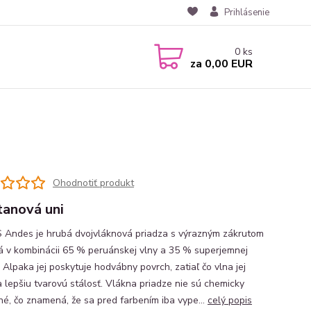
Prihlásenie
0
ks
za
0,00 EUR
Ohodnotiť produkt
anová uni
Andes je hrubá dvojvláknová priadza s výrazným zákrutom
á v kombinácii 65 % peruánskej vlny a 35 % superjemnej
 Alpaka jej poskytuje hodvábny povrch, zatiaľ čo vlna jej
 lepšiu tvarovú stálosť. Vlákna priadze nie sú chemicky
né, čo znamená, že sa pred farbením iba vype...
celý popis