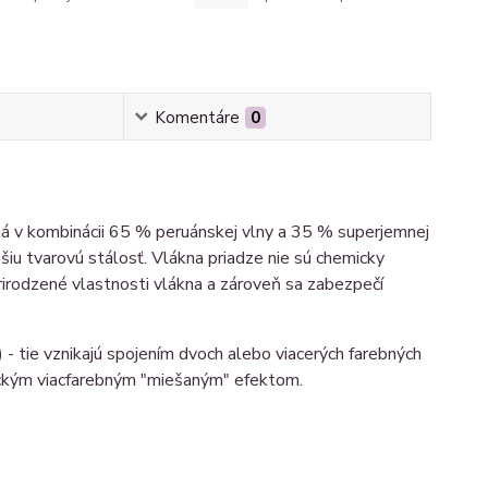
Komentáre
0
 v kombinácii 65 % peruánskej vlny a 35 % superjemnej
pšiu tvarovú stálosť. Vlákna priadze nie sú chemicky
rirodzené vlastnosti vlákna a zároveň sa zabezpečí
) - tie vznikajú spojením dvoch alebo viacerých farebných
pickým viacfarebným "miešaným" efektom.