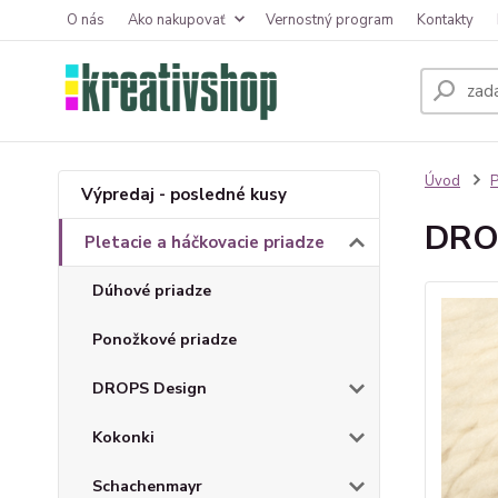
O nás
Ako nakupovať
Vernostný program
Kontakty
Úvod
P
Výpredaj - posledné kusy
DRO
Pletacie a háčkovacie priadze
Dúhové priadze
Ponožkové priadze
DROPS Design
Kokonki
Schachenmayr