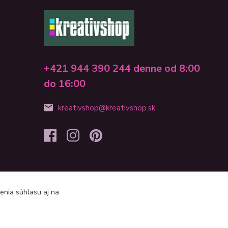
+421 944 390 244 denne od 8:00
do 16:00
kreativshop@kreativshop.sk
enia súhlasu aj na