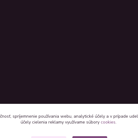
čnosť, spríjemnenie používania webu, analytické účely a v prípade udel
účely cielenia reklamy využívame súbory
cookies
.