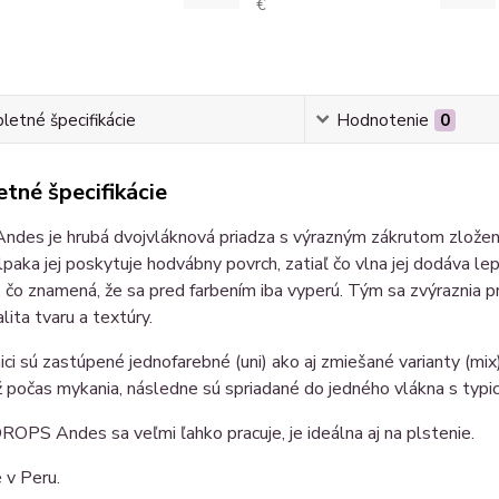
€
etné špecifikácie
Hodnotenie
0
tné špecifikácie
des je hrubá dvojvláknová priadza s výrazným zákrutom zložená
lpaka jej poskytuje hodvábny povrch, zatiaľ čo vlna jej dodáva le
 čo znamená, že sa pred farbením iba vyperú. Tým sa zvýraznia p
lita tvaru a textúry.
ici sú zastúpené jednofarebné (uni) ako aj zmiešané varianty (mix
ž počas mykania, následne sú spriadané do jedného vlákna s ty
ROPS Andes sa veľmi ľahko pracuje, je ideálna aj na plstenie.
 v Peru.