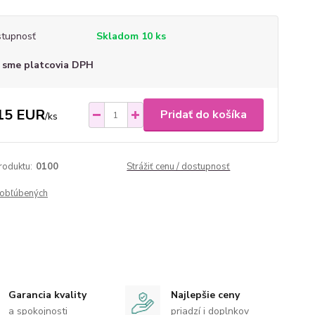
tupnosť
Skladom 10 ks
 sme platcovia DPH
15 EUR
Pridať do košíka
/
ks
roduktu:
0100
Strážiť cenu / dostupnosť
obľúbených
Garancia kvality
Najlepšie ceny
a spokojnosti
priadzí i doplnkov