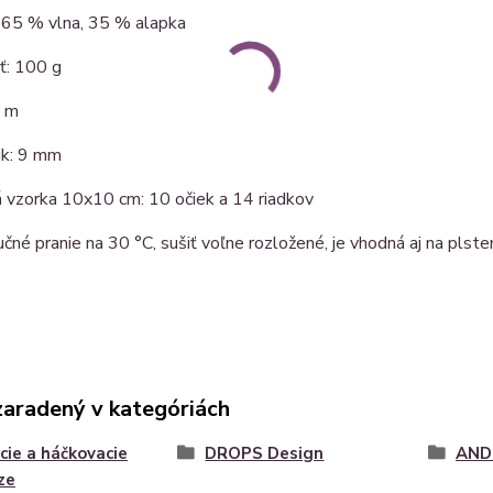
: 65 % vlna, 35 % alapka
: 100 g
0 m
čik: 9 mm
 vzorka 10x10 cm: 10 očiek a 14 riadkov
učné pranie na 30 °C, sušiť voľne rozložené, je vhodná aj na plste
zaradený v kategóriách
cie a háčkovacie
DROPS Design
AND
ze