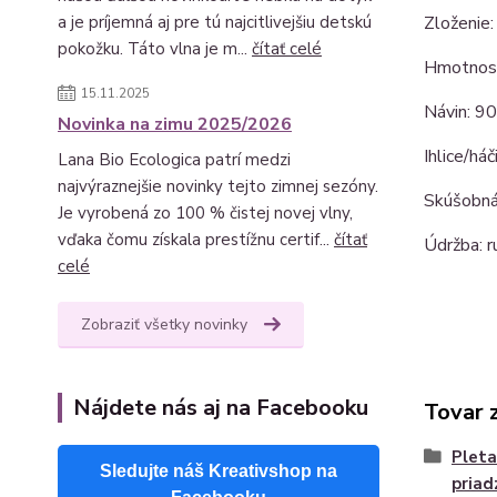
Zloženie
a je príjemná aj pre tú najcitlivejšiu detskú
pokožku. Táto vlna je m...
čítať celé
Hmotnosť
15.11.2025
Návin: 9
Novinka na zimu 2025/2026
Ihlice/há
Lana Bio Ecologica patrí medzi
najvýraznejšie novinky tejto zimnej sezóny.
Skúšobná
Je vyrobená zo 100 % čistej novej vlny,
vďaka čomu získala prestížnu certif...
čítať
Údržba: r
celé
Zobraziť všetky novinky
Nájdete nás aj na Facebooku
Tovar 
Pleta
Sledujte náš Kreativshop na
priad