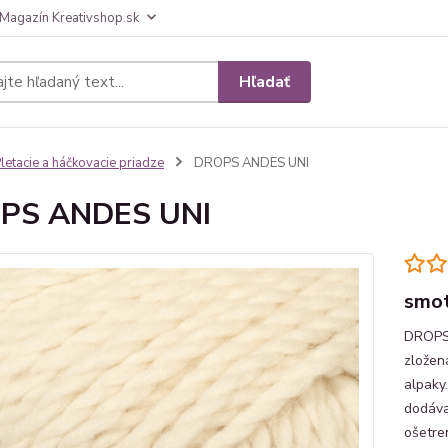
Magazín Kreativshop.sk
Hľadať
letacie a háčkovacie priadze
DROPS ANDES UNI
PS ANDES UNI
smot
DROPS 
zložen
alpaky.
dodáva
ošetre