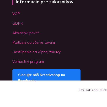
Informácie pre zákazníkov
VOP
GDPR
Ako napkupovať
Platba a doručenie tovaru
Odstúpenie od kúpnej zmluvy
Vernostný program
Sledujte náš Kreativshop na
Facebooku
Pre základnú funk