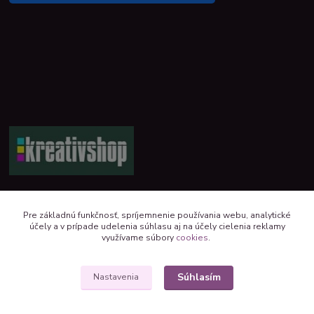
+421 944 390 244 denne od 8:00 do 16:00
Pre základnú funkčnosť, spríjemnenie používania webu, analytické
účely a v prípade udelenia súhlasu aj na účely cielenia reklamy
kreativshop@kreativshop.sk
využívame súbory
cookies
.
Súhlasím
Nastavenia