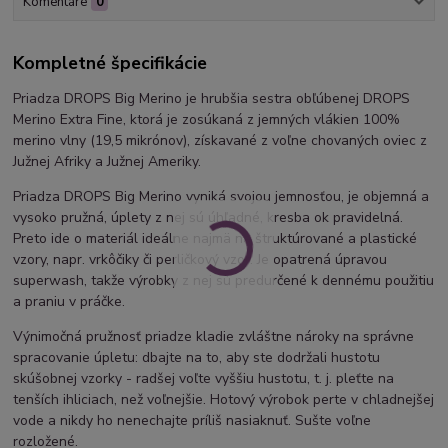
Komentáre
0
Kompletné špecifikácie
Priadza DROPS Big Merino je hrubšia sestra obľúbenej DROPS
Merino Extra Fine, ktorá je zosúkaná z jemných vlákien 100%
merino vlny (19,5 mikrónov), získavané z voľne chovaných oviec z
Južnej Afriky a Južnej Ameriky.
Priadza DROPS Big Merino vyniká svojou jemnosťou, je objemná a
vysoko pružná, úplety z nej sú úhľadné, kresba ok pravidelná.
Preto ide o materiál ideálne najmä na štruktúrované a plastické
vzory, napr. vrkôčiky či perličkový vzor. Je opatrená úpravou
superwash, takže výrobky z nej sú predurčené k dennému použitiu
a praniu v práčke.
Výnimočná pružnosť priadze kladie zvláštne nároky na správne
spracovanie úpletu: dbajte na to, aby ste dodržali hustotu
skúšobnej vzorky - radšej voľte vyššiu hustotu, t. j. pleťte na
tenších ihliciach, než voľnejšie. Hotový výrobok perte v chladnejšej
vode a nikdy ho nenechajte príliš nasiaknuť. Sušte voľne
rozložené.