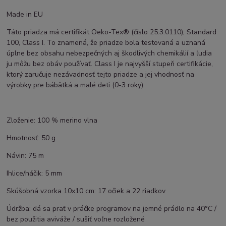
Made in EU
Táto priadza má certifikát Oeko-Tex® (číslo 25.3.0110), Standard
100, Class I. To znamená, že priadze bola testovaná a uznaná
úplne bez obsahu nebezpečných aj škodlivých chemikálií a ľudia
ju môžu bez obáv používať. Class I je najvyšší stupeň certifikácie,
ktorý zaručuje nezávadnosť tejto priadze a jej vhodnosť na
výrobky pre bábätká a malé deti (0-3 roky).
Zloženie: 100 % merino vlna
Hmotnosť: 50 g
Návin: 75 m
Ihlice/háčik: 5 mm
Skúšobná vzorka 10x10 cm: 17 očiek a 22 riadkov
Údržba: dá sa prať v práčke programov na jemné prádlo na 40°C /
bez použitia aviváže / sušiť voľne rozložené