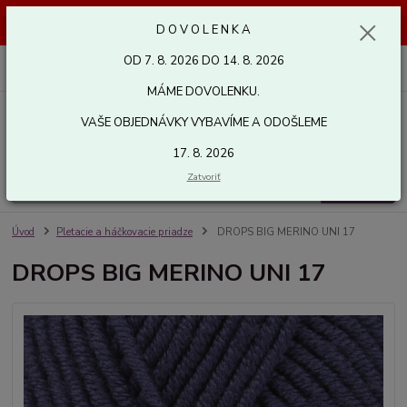
Dovolenka od 7. 8. 2026 do 14. 8. 2026. Vaše objednávky vybavíme a
D O V O L E N K A
odošleme 17. 8. 2026. Ďakujeme.
OD 7. 8. 2026 DO 14. 8. 2026
0
ks
za
0,00 EUR
MÁME DOVOLENKU.
VAŠE OBJEDNÁVKY VYBAVÍME A ODOŠLEME
Menu
17. 8. 2026
Zatvoriť
Hľadať
Úvod
Pletacie a háčkovacie priadze
DROPS BIG MERINO UNI 17
DROPS BIG MERINO UNI 17