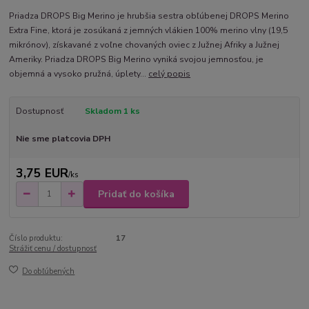
Priadza DROPS Big Merino je hrubšia sestra obľúbenej DROPS Merino
Extra Fine, ktorá je zosúkaná z jemných vlákien 100% merino vlny (19,5
mikrónov), získavané z voľne chovaných oviec z Južnej Afriky a Južnej
Ameriky. Priadza DROPS Big Merino vyniká svojou jemnosťou, je
objemná a vysoko pružná, úplety...
celý popis
Dostupnosť
Skladom 1 ks
Nie sme platcovia DPH
3,75 EUR
/
ks
Pridať do košíka
Číslo produktu:
17
Strážiť cenu / dostupnosť
Do obľúbených