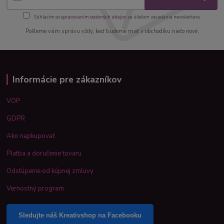
Súhlasím so
spracovaním osobných údajov
za účelom zasielania newslettera.
Pošleme vám správu vždy, keď budeme mať v obchodíku niečo nové.
Informácie pre zákazníkov
VOP
GDPR
Ako napkupovať
Platba a doručenie tovaru
Odstúpenie od kúpnej zmluvy
Vernostný program
Sledujte náš Kreativshop na Facebooku