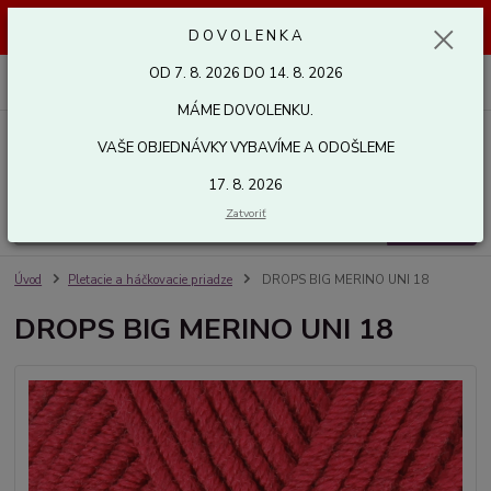
Dovolenka od 7. 8. 2026 do 14. 8. 2026. Vaše objednávky vybavíme a
D O V O L E N K A
odošleme 17. 8. 2026. Ďakujeme.
OD 7. 8. 2026 DO 14. 8. 2026
0
ks
za
0,00 EUR
MÁME DOVOLENKU.
VAŠE OBJEDNÁVKY VYBAVÍME A ODOŠLEME
Menu
17. 8. 2026
Zatvoriť
Hľadať
Úvod
Pletacie a háčkovacie priadze
DROPS BIG MERINO UNI 18
DROPS BIG MERINO UNI 18