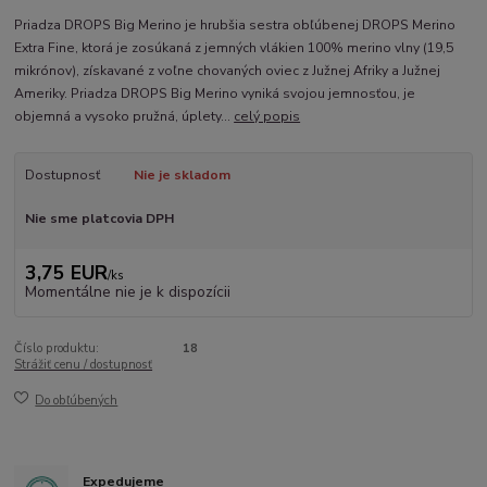
Priadza DROPS Big Merino je hrubšia sestra obľúbenej DROPS Merino
Extra Fine, ktorá je zosúkaná z jemných vlákien 100% merino vlny (19,5
mikrónov), získavané z voľne chovaných oviec z Južnej Afriky a Južnej
Ameriky. Priadza DROPS Big Merino vyniká svojou jemnosťou, je
objemná a vysoko pružná, úplety...
celý popis
Dostupnosť
Nie je skladom
Nie sme platcovia DPH
3,75 EUR
/
ks
Momentálne nie je k dispozícii
Číslo produktu:
18
Strážiť cenu / dostupnosť
Do obľúbených
Expedujeme