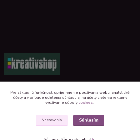
+421 944 390 244 denne od 8:00 do 16:00
Pre základnú funkčnosť, spríjemnenie používania webu, analytické
účely a v prípade udelenia súhlasu aj na účely cielenia reklamy
kreativshop@kreativshop.sk
využívame súbory
cookies
.
Súhlasím
Nastavenia
Súhlas môžete odmietnuť
tu
.