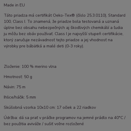
Made in EU
Táto priadza má certifikát Oeko-Tex® (číslo 25.3.0110), Standard
100, Class I. To znamená, že priadze bola testovaná a uznaná
úplne bez obsahu nebezpečných aj škodlivých chemikálií a ľudia
ju môžu bez obáv používať. Class I je najvyšší stupeň certifikácie,
ktorý zaručuje nezávadnosť tejto priadze a jej vhodnosť na
výrobky pre bábätká a malé deti (0-3 roky).
Zloženie: 100 % merino vlna
Hmotnosť: 50 g
Návin: 75 m
Ihlice/háčik: 5 mm
Skúšobná vzorka 10x10 cm: 17 očiek a 22 riadkov
Údržba: dá sa prať v práčke programov na jemné prádlo na 40°C /
bez použitia aviváže / sušiť voľne rozložené