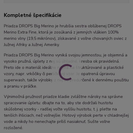
Kompletné špecifikácie
Priadza DROPS Big Merino je hrubšia sestra obľúbenej DROPS
Merino Extra Fine, ktorá je zosúkaná z jemných vlákien 100%
merino vlny (19,5 mikrónov), získavané z voľne chovaných oviec z
Južnej Afriky a Južnej Ameriky.
Priadza DROPS Big Merino vyniká svojou jemnosťou, je objemná a
vysoko pružná, úplety z nej sú úhľadné, kresba ok pravidelná.
Preto ide o materiál ideálne najmä na štruktúrované a plastické
vzory, napr. vrkôčiky či perličkový vzor. Je opatrená úpravou
superwash, takže výrobky z nej sú predurčené k dennému použitiu
a praniu v práčke.
Výnimočná pružnosť priadze kladie zvláštne nároky na správne
spracovanie úpletu: dbajte na to, aby ste dodržali hustotu
skúšobnej vzorky - radšej voľte vyššiu hustotu, t. j. pleťte na
tenších ihliciach, než voľnejšie. Hotový výrobok perte v chladnejšej
vode a nikdy ho nenechajte príliš nasiaknuť. Sušte voľne
rozložené.