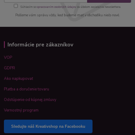
Súhlasím so
spracovaním osobných údajov
za účelom zasielania newslettera.
Pošleme vám správu vždy, keď budeme mať v obchodíku niečo nové.
Informácie pre zákazníkov
VOP
GDPR
Ako napkupovať
Platba a doručenie tovaru
Odstúpenie od kúpnej zmluvy
Vernostný program
Sledujte náš Kreativshop na Facebooku