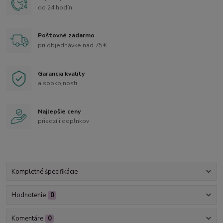
do 24 hodín
Poštovné zadarmo
pri objednávke nad 75 €
Garancia kvality
a spokojnosti
Najlepšie ceny
priadzí i doplnkov
Kompletné špecifikácie
Hodnotenie
0
Komentáre
0