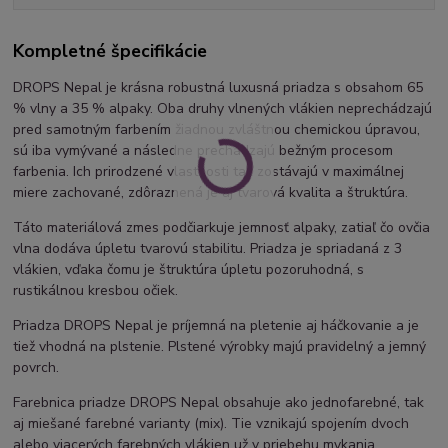
Kompletné špecifikácie
DROPS Nepal je krásna robustná luxusná priadza s obsahom 65
% vlny a 35 % alpaky. Oba druhy vlnených vlákien neprechádzajú
pred samotným farbením žiadnou zvláštnou chemickou úpravou,
sú iba vymývané a následne prechádzajú bežným procesom
farbenia. Ich prirodzené vlastnosti tak zostávajú v maximálnej
miere zachované, zdôraznená je aj tvarová kvalita a štruktúra.
Táto materiálová zmes podčiarkuje jemnosť alpaky, zatiaľ čo ovčia
vlna dodáva úpletu tvarovú stabilitu. Priadza je spriadaná z 3
vlákien, vďaka čomu je štruktúra úpletu pozoruhodná, s
rustikálnou kresbou očiek.
Priadza DROPS Nepal je príjemná na pletenie aj háčkovanie a je
tiež vhodná na plstenie. Plstené výrobky majú pravidelný a jemný
povrch.
Farebnica priadze DROPS Nepal obsahuje ako jednofarebné, tak
aj miešané farebné varianty (mix). Tie vznikajú spojením dvoch
alebo viacerých farebných vlákien už v priebehu mykania,