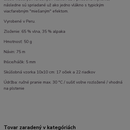
následne sú spriadané už ako jedno vlákno s typickým
viacfarebným "miešaným" efektom.
Vyrobené v Peru.
Zloženie: 65 % vlna, 35 % alpaka
Hmotnosť: 50 g
Návin: 75 m
Ihlice/háčik: 5 mm
Skúšobná vzorka 10x10 cm: 17 očiek a 22 riadkov
Údržba: ručné pranie max. 30 °C / sušiť voľne rozložené / vhodná
na plstenie
Tovar zaradený v kategóriách