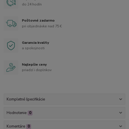
do 24 hodín
Poštovné zadarmo
pri objednávke nad 75 €
Garancia kvality
a spokojnosti
Najlepšie ceny
priadzí i doplnkov
Kompletné špecifikácie
Hodnotenie
0
Komentáre
0