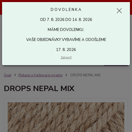
Dovolenka od 7. 8. 2026 do 14. 8. 2026. Vaše objednávky vybavíme a
D O V O L E N K A
odošleme 17. 8. 2026. Ďakujeme.
OD 7. 8. 2026 DO 14. 8. 2026
0
ks
za
0,00 EUR
MÁME DOVOLENKU.
VAŠE OBJEDNÁVKY VYBAVÍME A ODOŠLEME
Menu
17. 8. 2026
Zatvoriť
Hľadať
Úvod
Pletacie a háčkovacie priadze
DROPS NEPAL MIX
DROPS NEPAL MIX