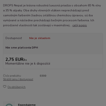
DROPS Nepal je krásna robustná luxusná priadza s obsahom 65 % vlny
a 35 % alpaky. Oba druhy vlnených vlákien neprechádzajú pred
samotným farbením žiadnou zvláštnou chemickou úpravou, sú iba
vymývané a následne prechádzajú bežným procesom farbenia. Ich
prirodzené vlastnosti tak zostávajú v maximálnej...
celý popis
Dostupnosť
Nie je skladom
Nie sme platcovia DPH
2,75 EUR
/
ks
Momentálne nie je k dispozícii
Číslo produktu:
0300
Strážiť cenu / dostupnosť
Do obľúbených
Expedujeme