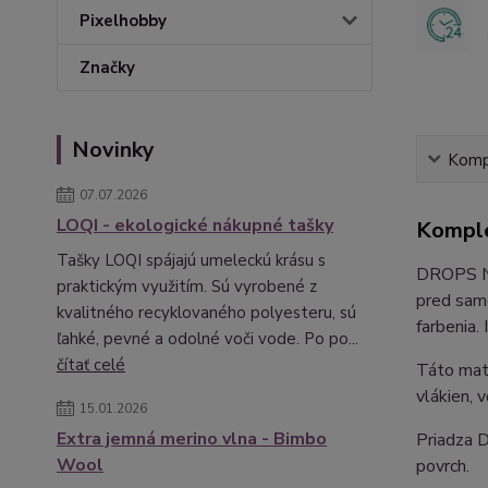
Pixelhobby
Značky
Novinky
Kompl
07.07.2026
LOQI - ekologické nákupné tašky
Komple
Tašky LOQI spájajú umeleckú krásu s
DROPS Ne
praktickým využitím. Sú vyrobené z
pred sam
kvalitného recyklovaného polyesteru, sú
farbenia.
ľahké, pevné a odolné voči vode. Po po...
čítať celé
Táto mate
vlákien, 
15.01.2026
Extra jemná merino vlna - Bimbo
Priadza D
Wool
povrch.