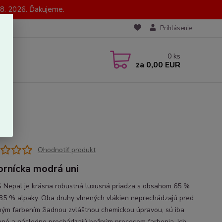
8. 2026. Ďakujeme.
Prihlásenie
0
ks
za
0,00 EUR
Ohodnotiť produkt
rnícka modrá uni
Nepal je krásna robustná luxusná priadza s obsahom 65 %
 35 % alpaky. Oba druhy vlnených vlákien neprechádzajú pred
ým farbením žiadnou zvláštnou chemickou úpravou, sú iba
né a následne prechádzajú bežným procesom farbenia. Ich