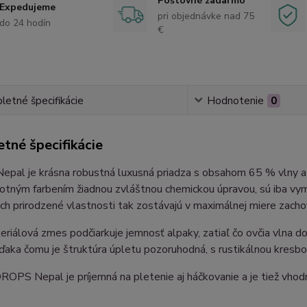
Poštovné zadarmo
Expedujeme
pri objednávke nad 75
do 24 hodín
€
etné špecifikácie
Hodnotenie
0
tné špecifikácie
pal je krásna robustná luxusná priadza s obsahom 65 % vlny a 
otným farbením žiadnou zvláštnou chemickou úpravou, sú iba v
 Ich prirodzené vlastnosti tak zostávajú v maximálnej miere zachov
riálová zmes podčiarkuje jemnosť alpaky, zatiaľ čo ovčia vlna dod
vďaka čomu je štruktúra úpletu pozoruhodná, s rustikálnou kresbo
ROPS Nepal je príjemná na pletenie aj háčkovanie a je tiež vhod