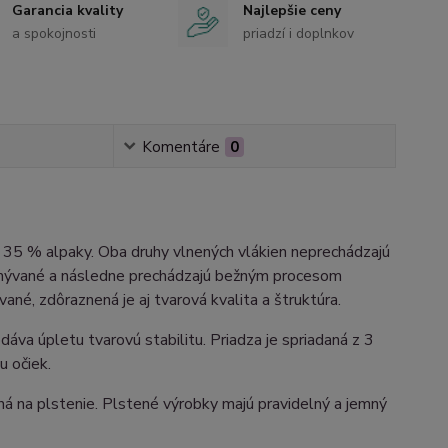
Garancia kvality
Najlepšie ceny
a spokojnosti
priadzí i doplnkov
Komentáre
0
35 % alpaky. Oba druhy vlnených vlákien neprechádzajú
ymývané a následne prechádzajú bežným procesom
ané, zdôraznená je aj tvarová kvalita a štruktúra.
áva úpletu tvarovú stabilitu. Priadza je spriadaná z 3
u očiek.
ná na plstenie. Plstené výrobky majú pravidelný a jemný