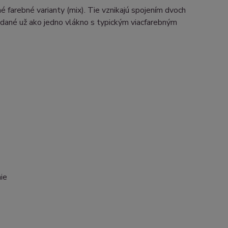
 farebné varianty (mix). Tie vznikajú spojením dvoch
iadané už ako jedno vlákno s typickým viacfarebným
nie