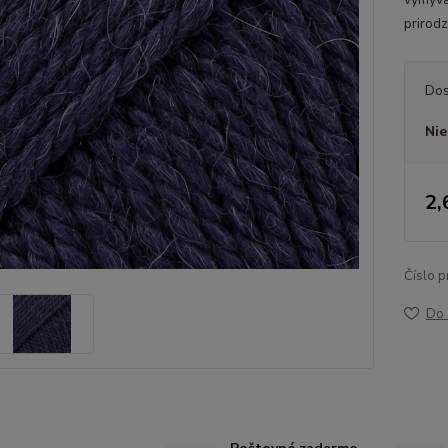
prirod
Dos
Nie
2,
Číslo p
Do 