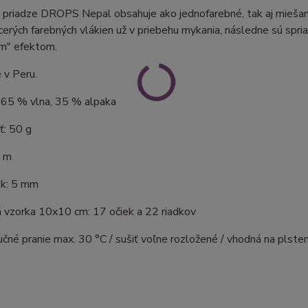
 priadze DROPS Nepal obsahuje ako jednofarebné, tak aj miešané
cerých farebných vlákien už v priebehu mykania, následne sú spr
m" efektom.
 v Peru.
: 65 % vlna, 35 % alpaka
: 50 g
5 m
čik: 5 mm
 vzorka 10x10 cm: 17 očiek a 22 riadkov
učné pranie max. 30 °C / sušiť voľne rozložené / vhodná na plste