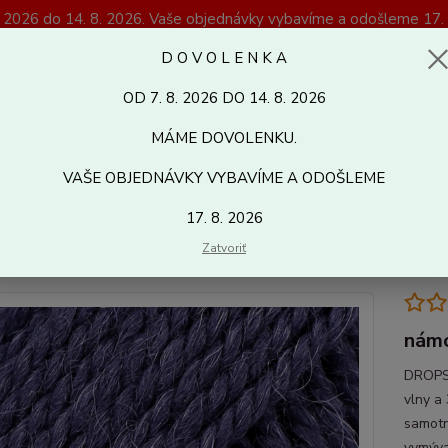
. 2026 do 14. 8. 2026. Vaše objednávky vybavíme a odošleme 17. 
Magazín Kreativshop.sk
D O V O L E N K A
OD 7. 8. 2026 DO 14. 8. 2026
Hľadať
MÁME DOVOLENKU.
VAŠE OBJEDNÁVKY VYBAVÍME A ODOŠLEME
letacie a háčkovacie priadze
DROPS NEPAL UNI
17. 8. 2026
PS NEPAL UNI
Zatvoriť
námo
DROPS 
vlny a
samotn
vymýva