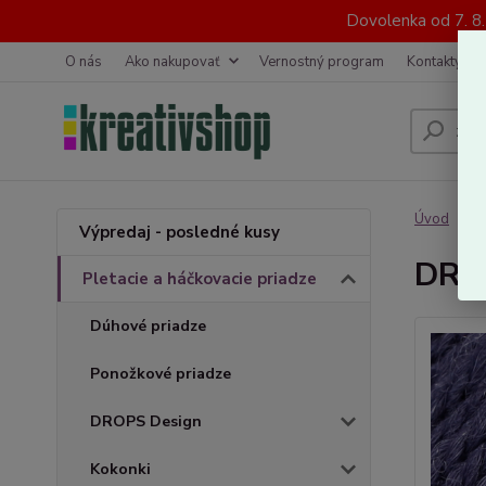
Dovolenka od 7. 8
O nás
Ako nakupovať
Vernostný program
Kontakty
Úvod
P
Výpredaj - posledné kusy
DRO
Pletacie a háčkovacie priadze
Dúhové priadze
Ponožkové priadze
DROPS Design
Kokonki