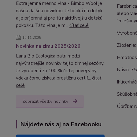
Extra jemná merino vlna - Bimbo Wool je
Farebnica
našou ďalšou novinkou. Je hebká na dotyk
alebo via
a je príjemná aj pre tú najcitlivejšiu detskú
"miešaný
pokožku. Táto vlna je m...
čítať celé
Vyrobené
15.11.2025
Zloženie
Novinka na zimu 2025/2026
Lana Bio Ecologica patrí medzi
Hmotnosť
najvýraznejšie novinky tejto zimnej sezóny.
Návin: 7
Je vyrobená zo 100 % čistej novej vlny,
vďaka čomu získala prestížnu certif...
čítať
Ihlice/há
celé
Skúšobná
Zobraziť všetky novinky
Údržba: r
Nájdete nás aj na Facebooku