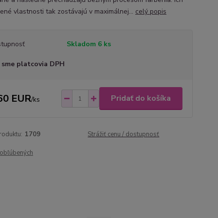
zené vlastnosti tak zostávajú v maximálnej...
celý popis
tupnosť
Skladom 6 ks
 sme platcovia DPH
60 EUR
Pridať do košíka
/
ks
roduktu:
1709
Strážiť cenu / dostupnosť
obľúbených