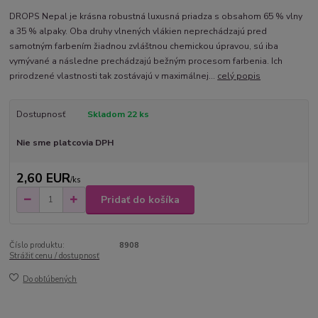
DROPS Nepal je krásna robustná luxusná priadza s obsahom 65 % vlny
a 35 % alpaky. Oba druhy vlnených vlákien neprechádzajú pred
samotným farbením žiadnou zvláštnou chemickou úpravou, sú iba
vymývané a následne prechádzajú bežným procesom farbenia. Ich
prirodzené vlastnosti tak zostávajú v maximálnej...
celý popis
Dostupnosť
Skladom 22 ks
Nie sme platcovia DPH
2,60 EUR
/
ks
Pridať do košíka
Číslo produktu:
8908
Strážiť cenu / dostupnosť
Do obľúbených