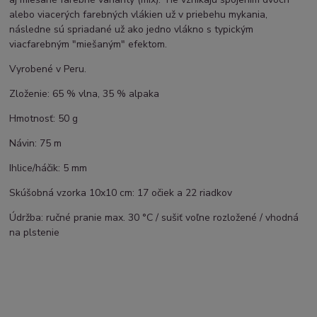
alebo viacerých farebných vlákien už v priebehu mykania,
následne sú spriadané už ako jedno vlákno s typickým
viacfarebným "miešaným" efektom.
Vyrobené v Peru.
Zloženie: 65 % vlna, 35 % alpaka
Hmotnosť: 50 g
Návin: 75 m
Ihlice/háčik: 5 mm
Skúšobná vzorka 10x10 cm: 17 očiek a 22 riadkov
Údržba: ručné pranie max. 30 °C / sušiť voľne rozložené / vhodná
na plstenie