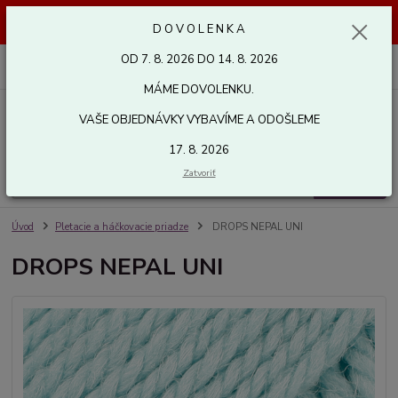
Dovolenka od 7. 8. 2026 do 14. 8. 2026. Vaše objednávky vybavíme a
D O V O L E N K A
odošleme 17. 8. 2026. Ďakujeme.
OD 7. 8. 2026 DO 14. 8. 2026
0
ks
za
0,00 EUR
MÁME DOVOLENKU.
VAŠE OBJEDNÁVKY VYBAVÍME A ODOŠLEME
Menu
17. 8. 2026
Zatvoriť
Hľadať
Úvod
Pletacie a háčkovacie priadze
DROPS NEPAL UNI
DROPS NEPAL UNI