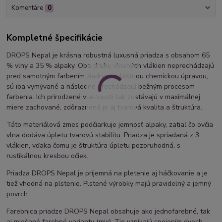
Komentáre
0
Kompletné špecifikácie
DROPS Nepal je krásna robustná luxusná priadza s obsahom 65
% vlny a 35 % alpaky. Oba druhy vlnených vlákien neprechádzajú
pred samotným farbením žiadnou zvláštnou chemickou úpravou,
sú iba vymývané a následne prechádzajú bežným procesom
farbenia. Ich prirodzené vlastnosti tak zostávajú v maximálnej
miere zachované, zdôraznená je aj tvarová kvalita a štruktúra.
Táto materiálová zmes podčiarkuje jemnosť alpaky, zatiaľ čo ovčia
vlna dodáva úpletu tvarovú stabilitu. Priadza je spriadaná z 3
vlákien, vďaka čomu je štruktúra úpletu pozoruhodná, s
rustikálnou kresbou očiek.
Priadza DROPS Nepal je príjemná na pletenie aj háčkovanie a je
tiež vhodná na plstenie. Plstené výrobky majú pravidelný a jemný
povrch.
Farebnica priadze DROPS Nepal obsahuje ako jednofarebné, tak
aj miešané farebné varianty (mix). Tie vznikajú spojením dvoch