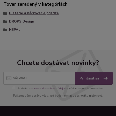
Tovar zaradený v kategóriách
Pletacie a háčkovacie priadze
DROPS Design
NEPAL
Chcete dostávať novinky?
Prihlásiť sa
Súhlasím so
spracovaním osobných údajov
za účelom zasielania newslettera.
Pošleme vám správu vždy, keď budeme mať v obchodíku niečo nové.