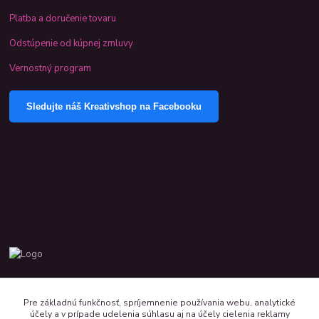
Platba a doručenie tovaru
Odstúpenie od kúpnej zmluvy
Vernostný program
Sledujte náš Kreativshop na Facebooku
+421 944 390 244 denne od 8:00 do 16:00
Pre základnú funkčnosť, spríjemnenie používania webu, analytické
účely a v prípade udelenia súhlasu aj na účely cielenia reklamy