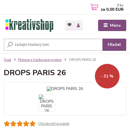
0
ks
za
0,00 EUR
Menu
Hľadať
Úvod
Pletacie a háčkovacie priadze
DROPS PARIS 26
DROPS PARIS 26
- 31 %
Ohodnotiť produkt