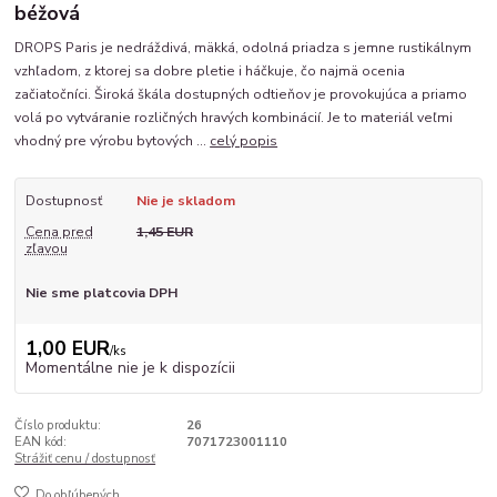
béžová
DROPS Paris je nedráždivá, mäkká, odolná priadza s jemne rustikálnym
vzhľadom, z ktorej sa dobre pletie i háčkuje, čo najmä ocenia
začiatočníci. Široká škála dostupných odtieňov je provokujúca a priamo
volá po vytváranie rozličných hravých kombinácií. Je to materiál veľmi
vhodný pre výrobu bytových ...
celý popis
Dostupnosť
Nie je skladom
Cena pred
1,45 EUR
zľavou
Nie sme platcovia DPH
1,00 EUR
/
ks
Momentálne nie je k dispozícii
Číslo produktu:
26
EAN kód:
7071723001110
Strážiť cenu / dostupnosť
Do obľúbených