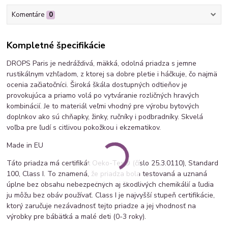
Komentáre
0
Kompletné špecifikácie
DROPS Paris je nedráždivá, mäkká, odolná priadza s jemne
rustikálnym vzhľadom, z ktorej sa dobre pletie i háčkuje, čo najmä
ocenia začiatočníci. Široká škála dostupných odtieňov je
provokujúca a priamo volá po vytváranie rozličných hravých
kombinácií. Je to materiál veľmi vhodný pre výrobu bytových
doplnkov ako sú chňapky, žinky, ručníky i podbradníky. Skvelá
voľba pre ľudí s citlivou pokožkou i ekzematikov.
Made in EU
Táto priadza má certifikát Oeko-Tex® (číslo 25.3.0110), Standard
100, Class I. To znamená, že priadza bola testovaná a uznaná
úplne bez obsahu nebezpečných aj škodlivých chemikálií a ľudia
ju môžu bez obáv používať. Class I je najvyšší stupeň certifikácie,
ktorý zaručuje nezávadnosť tejto priadze a jej vhodnosť na
výrobky pre bábätká a malé deti (0-3 roky).