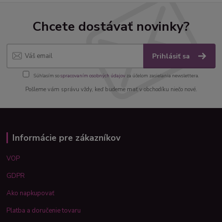
Chcete dostávať novinky?
Prihlásiť sa
Súhlasím so
spracovaním osobných údajov
za účelom zasielania newslettera.
Pošleme vám správu vždy, keď budeme mať v obchodíku niečo nové.
Informácie pre zákazníkov
VOP
GDPR
Ako napkupovať
Platba a doručenie tovaru