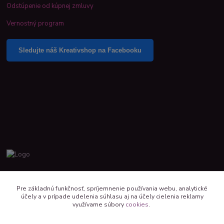
Odstúpenie od kúpnej zmluvy
Vernostný program
Sledujte náš Kreativshop na Facebooku
+421 944 390 244 denne od 8:00 do 16:00
Pre základnú funkčnosť, spríjemnenie používania webu, analytické
účely a v prípade udelenia súhlasu aj na účely cielenia reklamy
kreativshop@kreativshop.sk
využívame súbory
cookies
.