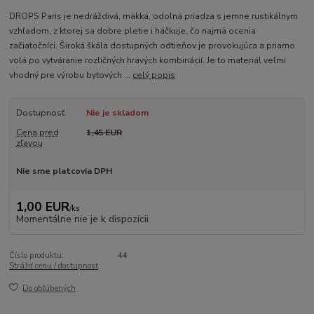
DROPS Paris je nedráždivá, mäkká, odolná priadza s jemne rustikálnym
vzhľadom, z ktorej sa dobre pletie i háčkuje, čo najmä ocenia
začiatočníci. Široká škála dostupných odtieňov je provokujúca a priamo
volá po vytváranie rozličných hravých kombinácií. Je to materiál veľmi
vhodný pre výrobu bytových ...
celý popis
Dostupnosť
Nie je skladom
Cena pred
1,45 EUR
zľavou
Nie sme platcovia DPH
1,00 EUR
/
ks
Momentálne nie je k dispozícii
Číslo produktu:
44
Strážiť cenu / dostupnosť
Do obľúbených