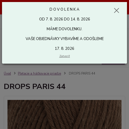
Dovolenka od 7. 8. 2026 do 14. 8. 2026. Vaše objednávky vybavíme a
D O V O L E N K A
odošleme 17. 8. 2026. Ďakujeme.
OD 7. 8. 2026 DO 14. 8. 2026
0
ks
za
0,00 EUR
MÁME DOVOLENKU.
VAŠE OBJEDNÁVKY VYBAVÍME A ODOŠLEME
Menu
17. 8. 2026
Zatvoriť
Hľadať
Úvod
Pletacie a háčkovacie priadze
DROPS PARIS 44
DROPS PARIS 44