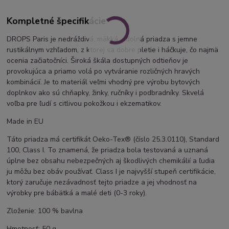
Kompletné špecifikácie
DROPS Paris je nedráždivá, mäkká, odolná priadza s jemne
rustikálnym vzhľadom, z ktorej sa dobre pletie i háčkuje, čo najmä
ocenia začiatočníci. Široká škála dostupných odtieňov je
provokujúca a priamo volá po vytváranie rozličných hravých
kombinácií. Je to materiál veľmi vhodný pre výrobu bytových
doplnkov ako sú chňapky, žinky, ručníky i podbradníky. Skvelá
voľba pre ľudí s citlivou pokožkou i ekzematikov.
Made in EU
Táto priadza má certifikát Oeko-Tex® (číslo 25.3.0110), Standard
100, Class I. To znamená, že priadza bola testovaná a uznaná
úplne bez obsahu nebezpečných aj škodlivých chemikálií a ľudia
ju môžu bez obáv používať. Class I je najvyšší stupeň certifikácie,
ktorý zaručuje nezávadnosť tejto priadze a jej vhodnosť na
výrobky pre bábätká a malé deti (0-3 roky).
Zloženie: 100 % bavlna
Hmotnosť: 50 g