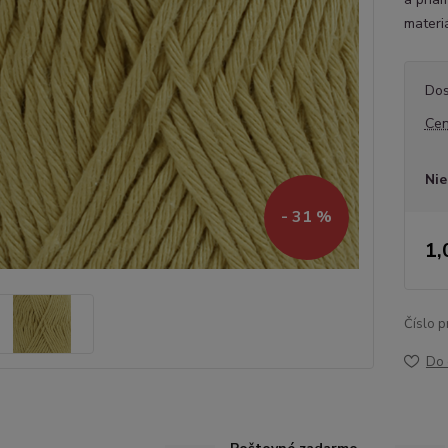
materi
Dos
Cen
Nie
- 31 %
1,
Číslo p
Do 