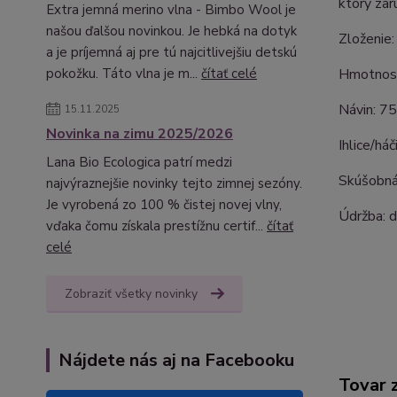
ktorý zar
Extra jemná merino vlna - Bimbo Wool je
našou ďalšou novinkou. Je hebká na dotyk
Zloženie
a je príjemná aj pre tú najcitlivejšiu detskú
Hmotnosť
pokožku. Táto vlna je m...
čítať celé
Návin: 7
15.11.2025
Novinka na zimu 2025/2026
Ihlice/há
Lana Bio Ecologica patrí medzi
Skúšobná
najvýraznejšie novinky tejto zimnej sezóny.
Je vyrobená zo 100 % čistej novej vlny,
Údržba: d
vďaka čomu získala prestížnu certif...
čítať
celé
Zobraziť všetky novinky
Nájdete nás aj na Facebooku
Tovar 