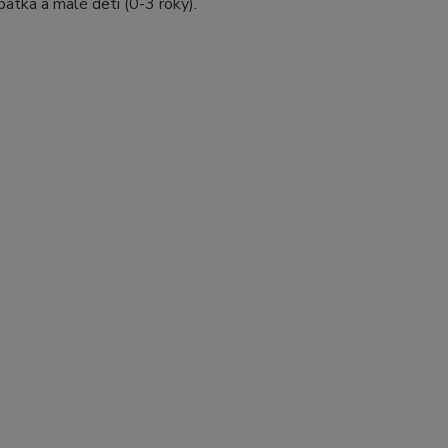
bätká a malé deti (0-3 roky).