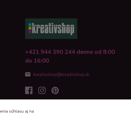
+421 944 390 244 denne od 8:00
do 16:00
kreativshop@kreativshop.sk
enia súhlasu aj na