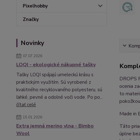
Pixelhobby
Značky
Novinky
Kompl
07.07.2026
LOQI - ekologické nákupné tašky
Komple
Tašky LOQI spájajú umeleckú krásu s
DROPS Par
praktickým využitím. Sú vyrobené z
ocenia za
kvalitného recyklovaného polyesteru, sú
to materi
ľahké, pevné a odolné voči vode. Po po...
pokožkou
čítať celé
Made in 
15.01.2026
Extra jemná merino vlna - Bimbo
Táto pria
Wool
úplne bez