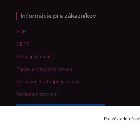
Informácie pre zákazníkov
VOP
GDPR
Ako napkupovať
Platba a doručenie tovaru
Odstúpenie od kúpnej zmluvy
Vernostný program
Sledujte náš Kreativshop na
Pre základnú funk
Facebooku