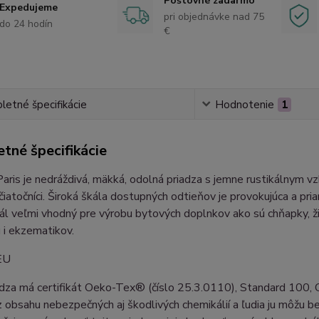
Poštovné zadarmo
Expedujeme
pri objednávke nad 75
do 24 hodín
€
etné špecifikácie
Hodnotenie
1
tné špecifikácie
is je nedráždivá, mäkká, odolná priadza s jemne rustikálnym vzhľ
čiatočníci. Široká škála dostupných odtieňov je provokujúca a pria
ál veľmi vhodný pre výrobu bytových doplnkov ako sú chňapky, žink
 i ekzematikov.
EU
dza má certifikát Oeko-Tex® (číslo 25.3.0110), Standard 100, C
 obsahu nebezpečných aj škodlivých chemikálií a ľudia ju môžu bez 