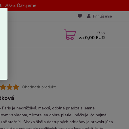
8. 2026. Ďakujeme.
Prihlásenie
0
ks
za
0,00 EUR
Ohodnotiť produkt
tková
Paris je nedráždivá, mäkká, odolná priadza s jemne
lnym vzhľadom, z ktorej sa dobre pletie i háčkuje, čo najmä
 začiatočníci. Široká škála dostupných odtieňov je provokujúca
mo volá po vytváranie rozličných hravých kombinácií. Je to