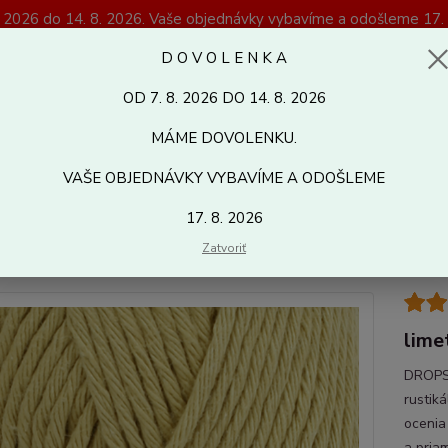
. 2026 do 14. 8. 2026. Vaše objednávky vybavíme a odošleme 17. 
Magazín Kreativshop.sk
D O V O L E N K A
OD 7. 8. 2026 DO 14. 8. 2026
Hľadať
MÁME DOVOLENKU.
VAŠE OBJEDNÁVKY VYBAVÍME A ODOŠLEME
letacie a háčkovacie priadze
DROPS PARIS 61
17. 8. 2026
PS PARIS 61
Zatvoriť
lime
DROPS 
rustiká
ocenia
a pria