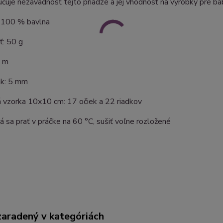
učuje nezávadnosť tejto priadze a jej vhodnosť na výrobky pre bá
: 100 % bavlna
: 50 g
5 m
čik: 5 mm
 vzorka 10x10 cm: 17 očiek a 22 riadkov
á sa prať v práčke na 60 °C, sušiť voľne rozložené
zaradený v kategóriách