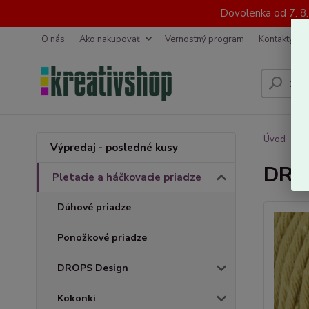
Dovolenka od 7. 8
O nás
Ako nakupovať
Vernostný program
Kontakty
Úvod
P
Výpredaj - posledné kusy
DRO
Pletacie a háčkovacie priadze
Dúhové priadze
Ponožkové priadze
DROPS Design
Kokonki