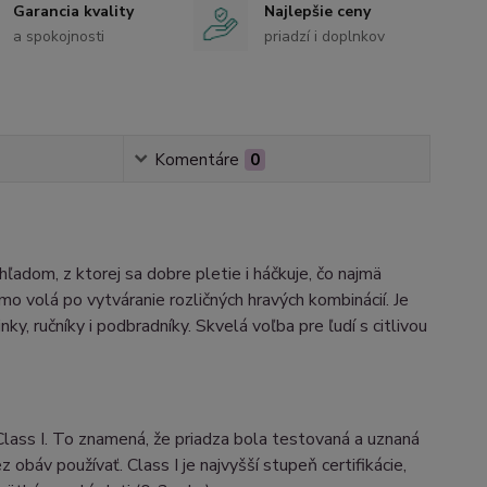
Garancia kvality
Najlepšie ceny
a spokojnosti
priadzí i doplnkov
Komentáre
0
adom, z ktorej sa dobre pletie i háčkuje, čo najmä
mo volá po vytváranie rozličných hravých kombinácií. Je
y, ručníky i podbradníky. Skvelá voľba pre ľudí s citlivou
lass I. To znamená, že priadza bola testovaná a uznaná
obáv používať. Class I je najvyšší stupeň certifikácie,