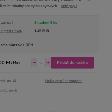
ál veľmi vhodný pre výrobu bytových ...
celý popis
tupnosť
Skladom 5 ks
a pred zľavou
1,45 EUR
 sme platcovia DPH
00 EUR
Pridať do košíka
/
ks
roduktu:
61
Strážiť cenu / dostupnosť
obľúbených