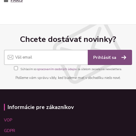
PARIS
Chcete dostávať novinky?
Prihlásiť sa
Súhlasím so
spracovaním osobných údajov
za účelom zasielania newslettera.
Pošleme vám správu vždy, keď budeme mať v obchodíku niečo nové.
Informácie pre zákazníkov
VOP
GDPR