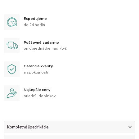
Expedujeme
do 24 hodín
Poštovné zadarmo
pri objednávke nad 75 €
Garancia kvality
a spokojnosti
Najlepšie ceny
priadzí i doplnkov
Kompletné špecifikácie