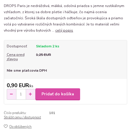
DROPS Paris je nedráždivá, mäkká, odolná priadza s jemne rustikálnym
vzhľadom, z ktorej sa dobre pletie i háčkuje, čo najmä ocenia
začiatočníci. Široká škála dostupných odtieňov je provokujúca a priamo
volá po vytváranie rozličných hravých kombinácií. Je to materiál veľmi
vhodný pre výrobu bytových ...
celý popis
Dostupnosť
Skladom 2 ks
Cena pred
1,25 EUR
zľavou
Nie sme platcovia DPH
0,90 EUR
/
ks
Pridať do košíka
Číslo produktu:
101
Strážiť cenu / dostupnosť
Do obľúbených