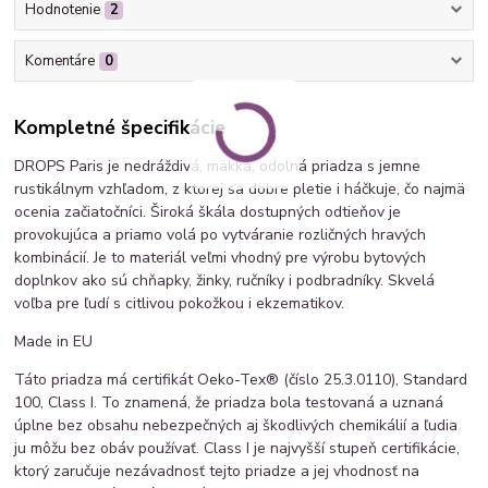
Hodnotenie
2
Komentáre
0
Kompletné špecifikácie
DROPS Paris je nedráždivá, mäkká, odolná priadza s jemne
rustikálnym vzhľadom, z ktorej sa dobre pletie i háčkuje, čo najmä
ocenia začiatočníci. Široká škála dostupných odtieňov je
provokujúca a priamo volá po vytváranie rozličných hravých
kombinácií. Je to materiál veľmi vhodný pre výrobu bytových
doplnkov ako sú chňapky, žinky, ručníky i podbradníky. Skvelá
voľba pre ľudí s citlivou pokožkou i ekzematikov.
Made in EU
Táto priadza má certifikát Oeko-Tex® (číslo 25.3.0110), Standard
100, Class I. To znamená, že priadza bola testovaná a uznaná
úplne bez obsahu nebezpečných aj škodlivých chemikálií a ľudia
ju môžu bez obáv používať. Class I je najvyšší stupeň certifikácie,
ktorý zaručuje nezávadnosť tejto priadze a jej vhodnosť na