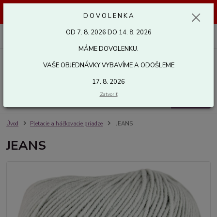
Dovolenka od 7. 8. 2026 do 14. 8. 2026. Vaše objednávky vybavíme a
D O V O L E N K A
odošleme 17. 8. 2026. Ďakujeme.
OD 7. 8. 2026 DO 14. 8. 2026
0
ks
za
0,00 EUR
MÁME DOVOLENKU.
VAŠE OBJEDNÁVKY VYBAVÍME A ODOŠLEME
Menu
17. 8. 2026
Zatvoriť
Hľadať
Úvod
Pletacie a háčkovacie priadze
JEANS
JEANS