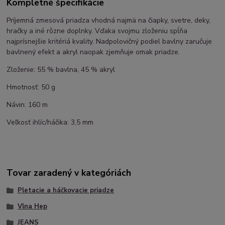
Kompletné špecifikácie
Príjemná zmesová priadza vhodná najmä na čiapky, svetre, deky,
hračky a iné rôzne doplnky. Vďaka svojmu zloženiu spĺňa
najprísnejšie kritériá kvality. Nadpolovičný podiel bavlny zaručuje
bavlnený efekt a akryl naopak zjemňuje omak priadze.
Zloženie: 55 % bavlna, 45 % akryl
Hmotnosť: 50 g
Návin: 160 m
Veľkosť ihlíc/háčika: 3,5 mm
Tovar zaradený v kategóriách
Pletacie a háčkovacie priadze
Vlna Hep
JEANS