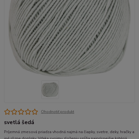
Ohodnotiť produkt
svetlá šedá
Príjemná zmesová priadza vhodná najmä na čiapky, svetre, deky, hračky a
iné rôzne doplnky. Vďaka svojmu zloženiu spĺňa najprísnejšie kritériá