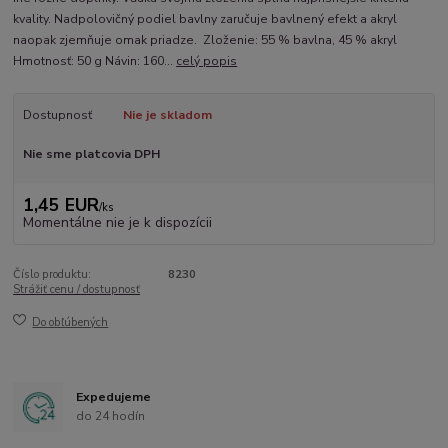
kvality. Nadpolovičný podiel bavlny zaručuje bavlnený efekt a akryl
naopak zjemňuje omak priadze. Zloženie: 55 % bavlna, 45 % akryl
Hmotnosť: 50 g Návin: 160...
celý popis
Dostupnosť
Nie je skladom
Nie sme platcovia DPH
1,45 EUR
/
ks
Momentálne nie je k dispozícii
Číslo produktu:
8230
Strážiť cenu / dostupnosť
Do obľúbených
Expedujeme
do 24 hodín