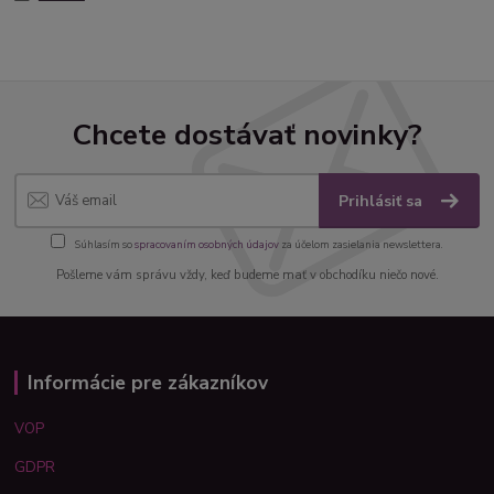
Chcete dostávať novinky?
Prihlásiť sa
Súhlasím so
spracovaním osobných údajov
za účelom zasielania newslettera.
Pošleme vám správu vždy, keď budeme mať v obchodíku niečo nové.
Informácie pre zákazníkov
VOP
GDPR