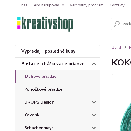
O nás
Ako nakupovať
Vernostný program
Kontakty
Úvod
P
Výpredaj - posledné kusy
KOKO
Pletacie a háčkovacie priadze
Dúhové priadze
Ponožkové priadze
DROPS Design
Kokonki
Schachenmayr