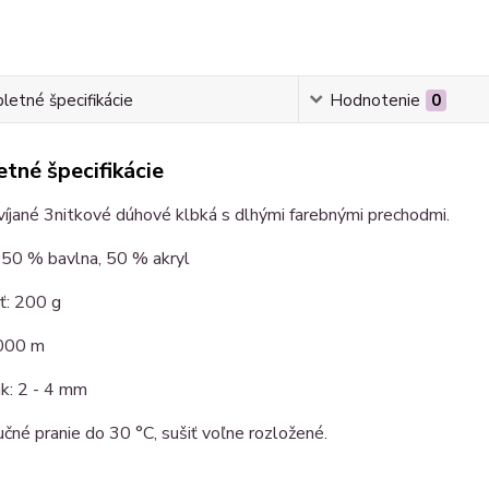
etné špecifikácie
Hodnotenie
0
tné špecifikácie
íjané 3nitkové dúhové klbká s dlhými farebnými prechodmi.
 50 % bavlna, 50 % akryl
: 200 g
 000 m
čik: 2 - 4 mm
učné pranie do 30 °C, sušiť voľne rozložené.