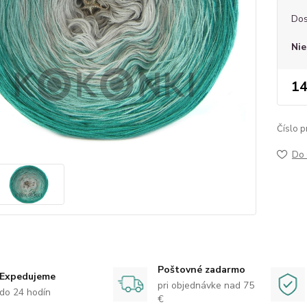
Dos
Nie
14
Číslo p
Do 
Poštovné zadarmo
Expedujeme
pri objednávke nad 75
do 24 hodín
€