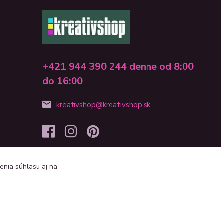
+421 944 390 244 denne od 8:00
do 16:00
kreativshop@kreativshop.sk
enia súhlasu aj na