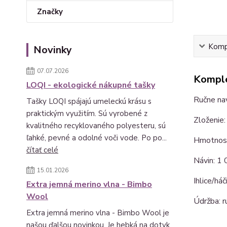
Značky
Kompl
Novinky
07.07.2026
Komple
LOQI - ekologické nákupné tašky
Ručne nav
Tašky LOQI spájajú umeleckú krásu s
praktickým využitím. Sú vyrobené z
Zloženie:
kvalitného recyklovaného polyesteru, sú
ľahké, pevné a odolné voči vode. Po po...
Hmotnosť
čítať celé
Návin: 1
15.01.2026
Ihlice/há
Extra jemná merino vlna - Bimbo
Wool
Údržba: r
Extra jemná merino vlna - Bimbo Wool je
našou ďalšou novinkou. Je hebká na dotyk