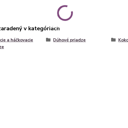
zaradený v kategóriách
cie a háčkovacie
Dúhové priadze
Koko
ze