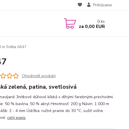
Prihlásenie
0
ks
za
0,00 EUR
 m 3nitka A647
47
Ohodnotiť produkt
ká zelená, patina, svetlosivá
navíjané 3nitkové dúhové klbká s dlhými farebnými prechodmi.
ie: 50 % bavlna, 50 % akryl Hmotnosť: 200 g Návin: 1 000 m
háčik: 2 - 4 mm Údržba: ručné pranie do 30 °C, sušiť voľne
ené.
celý popis