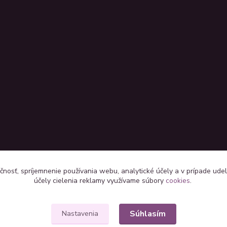
čnosť, spríjemnenie používania webu, analytické účely a v prípade udel
účely cielenia reklamy využívame súbory
cookies
.
Súhlasím
Nastavenia