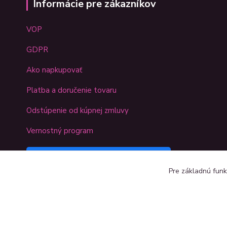
Informácie pre zákazníkov
VOP
GDPR
Ako napkupovať
Platba a doručenie tovaru
Odstúpenie od kúpnej zmluvy
Vernostný program
Sledujte náš Kreativshop na
Pre základnú funk
Facebooku