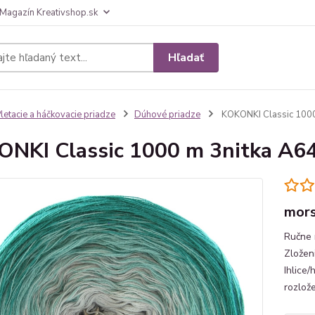
Magazín Kreativshop.sk
Hľadať
letacie a háčkovacie priadze
Dúhové priadze
KOKONKI Classic 1000
NKI Classic 1000 m 3nitka A6
mors
Ručne 
Zložen
Ihlice/
rozlož