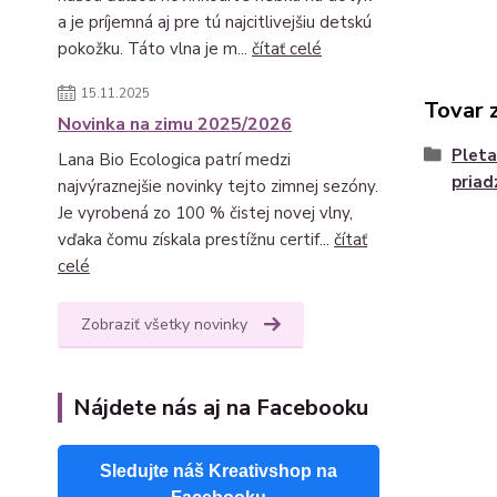
a je príjemná aj pre tú najcitlivejšiu detskú
pokožku. Táto vlna je m...
čítať celé
15.11.2025
Tovar 
Novinka na zimu 2025/2026
Pleta
Lana Bio Ecologica patrí medzi
priad
najvýraznejšie novinky tejto zimnej sezóny.
Je vyrobená zo 100 % čistej novej vlny,
vďaka čomu získala prestížnu certif...
čítať
celé
Zobraziť všetky novinky
Nájdete nás aj na Facebooku
Sledujte náš Kreativshop na