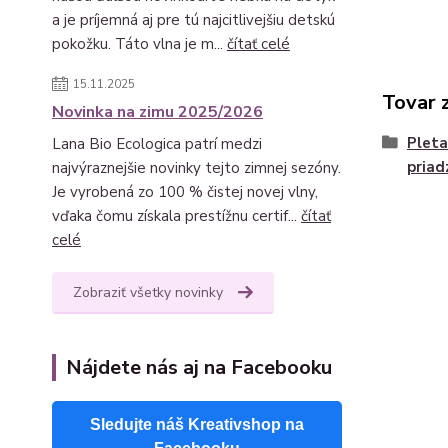
a je príjemná aj pre tú najcitlivejšiu detskú
pokožku. Táto vlna je m...
čítať celé
15.11.2025
Tovar 
Novinka na zimu 2025/2026
Pleta
Lana Bio Ecologica patrí medzi
priad
najvýraznejšie novinky tejto zimnej sezóny.
Je vyrobená zo 100 % čistej novej vlny,
vďaka čomu získala prestížnu certif...
čítať
celé
Zobraziť všetky novinky
Nájdete nás aj na Facebooku
Sledujte náš Kreativshop na