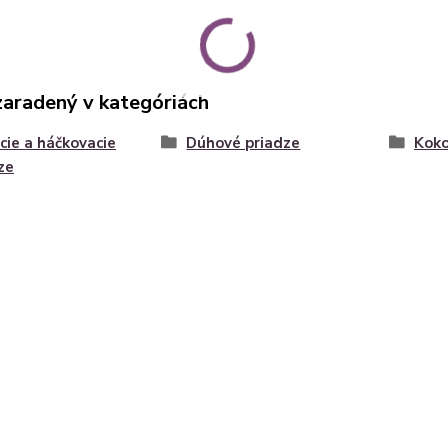
zaradený v kategóriách
cie a háčkovacie
Dúhové priadze
Koko
ze