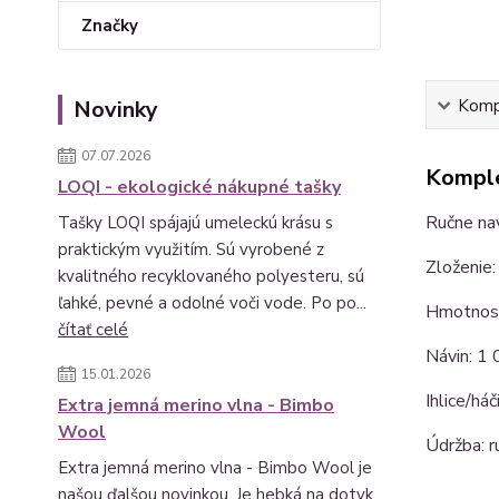
Značky
Novinky
Kompl
07.07.2026
Komple
LOQI - ekologické nákupné tašky
Ručne nav
Tašky LOQI spájajú umeleckú krásu s
praktickým využitím. Sú vyrobené z
Zloženie:
kvalitného recyklovaného polyesteru, sú
ľahké, pevné a odolné voči vode. Po po...
Hmotnosť
čítať celé
Návin: 1
15.01.2026
Ihlice/há
Extra jemná merino vlna - Bimbo
Wool
Údržba: r
Extra jemná merino vlna - Bimbo Wool je
našou ďalšou novinkou. Je hebká na dotyk