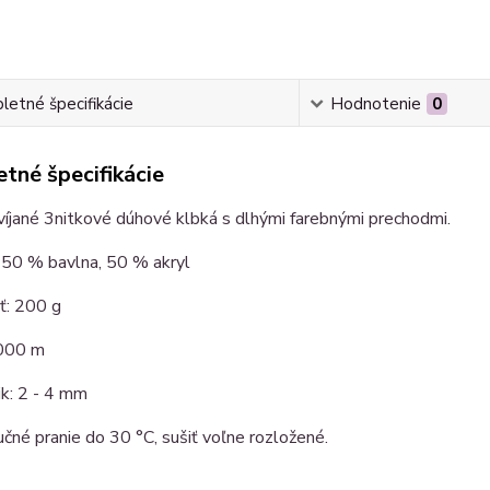
etné špecifikácie
Hodnotenie
0
tné špecifikácie
íjané 3nitkové dúhové klbká s dlhými farebnými prechodmi.
 50 % bavlna, 50 % akryl
: 200 g
 000 m
čik: 2 - 4 mm
učné pranie do 30 °C, sušiť voľne rozložené.