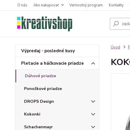
O nás
Ako nakupovať
Vernostný program
Kontakty
Úvod
P
Výpredaj - posledné kusy
KOKO
Pletacie a háčkovacie priadze
Dúhové priadze
Ponožkové priadze
DROPS Design
Kokonki
Schachenmayr