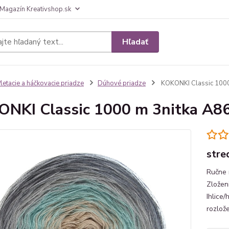
Magazín Kreativshop.sk
Hľadať
letacie a háčkovacie priadze
Dúhové priadze
KOKONKI Classic 1000
NKI Classic 1000 m 3nitka A8
stre
Ručne 
Zložen
Ihlice/
rozlož