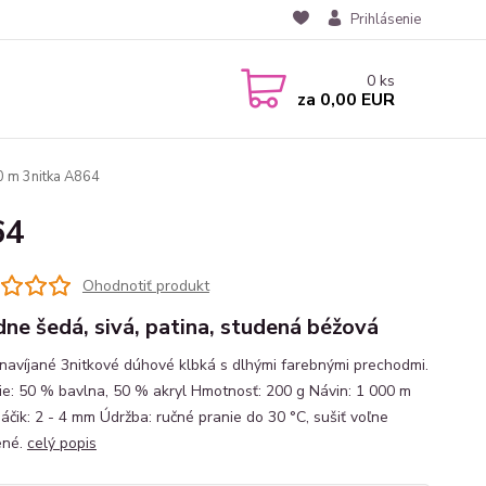
Prihlásenie
0
ks
za
0,00 EUR
 m 3nitka A864
64
Ohodnotiť produkt
dne šedá, sivá, patina, studená béžová
navíjané 3nitkové dúhové klbká s dlhými farebnými prechodmi.
ie: 50 % bavlna, 50 % akryl Hmotnosť: 200 g Návin: 1 000 m
háčik: 2 - 4 mm Údržba: ručné pranie do 30 °C, sušiť voľne
ené.
celý popis