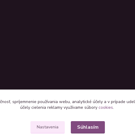
čnosť, spríjemnenie používania webu, analytické účely a v prípade udel
účely cielenia reklamy využívame súbory
cookies
.
Súhlasím
Nastavenia