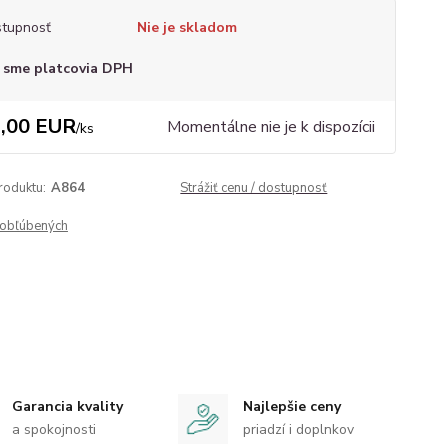
tupnosť
Nie je skladom
 sme platcovia DPH
,00 EUR
Momentálne nie je k dispozícii
/
ks
roduktu:
A864
Strážiť cenu / dostupnosť
obľúbených
Garancia kvality
Najlepšie ceny
a spokojnosti
priadzí i doplnkov