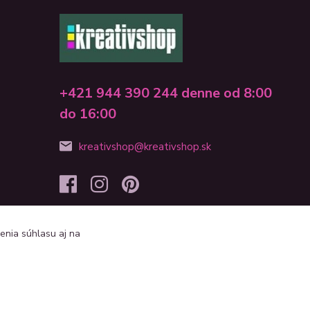
+421 944 390 244 denne od 8:00
do 16:00
kreativshop@kreativshop.sk
enia súhlasu aj na