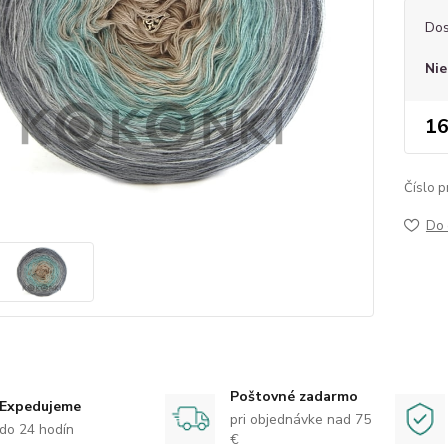
Dos
Nie
16
Číslo p
Do 
Poštovné zadarmo
Expedujeme
pri objednávke nad 75
do 24 hodín
€