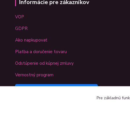
Informácie pre zákazníkov
VOP
GDPR
Ako napkupovať
Platba a doručenie tovaru
Odstúpenie od kúpnej zmluvy
Vernostný program
Sledujte náš Kreativshop na
Pre základnú funk
Facebooku