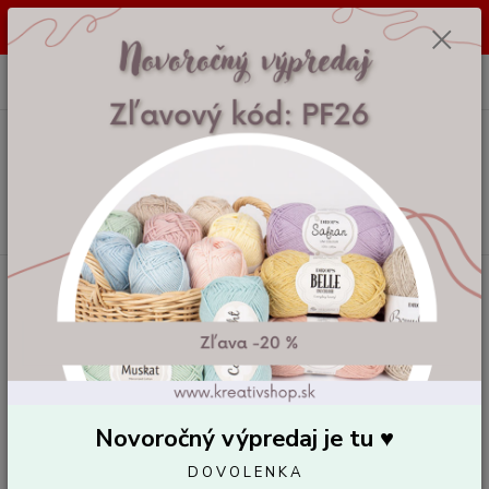
Dovolenka od 7. 8. 2026 do 14. 8. 2026. Vaše objednávky vybavíme a
odošleme 17. 8. 2026. Ďakujeme.
0
ks
za
0,00 EUR
Menu
Hľadať
Úvod
Pletacie a háčkovacie priadze
Dúhové priadze
KOKONKI
Classic 1000 m 3nitka A868
KOKONKI Classic 1000 m 3nitka
A868
Novoročný výpredaj je tu ♥️
D O V O L E N K A