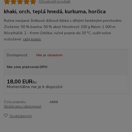
Ohodnotiť produkt
khaki, orch, teplá hnedá, kurkuma, horčica
Ručne navíjané 3nitkové dúhové klbká s dlhými farebnými prechodmi.
Zloženie: 50 % bavlna, 50 % akryl Hmotnosť: 200 g Návin: 1 000 m
Ihlice/háčik: 2 - 4 mm Údržba: ručné pranie do 30 °C, sušiť voľne
rozložené.
celý popis
Dostupnosť
Nie je skladom
Nie sme platcovia DPH
18,00 EUR
/
ks
Momentálne nie je k dispozícii
Číslo produktu:
A868
Strážiť cenu / dostupnosť
Do obľúbených