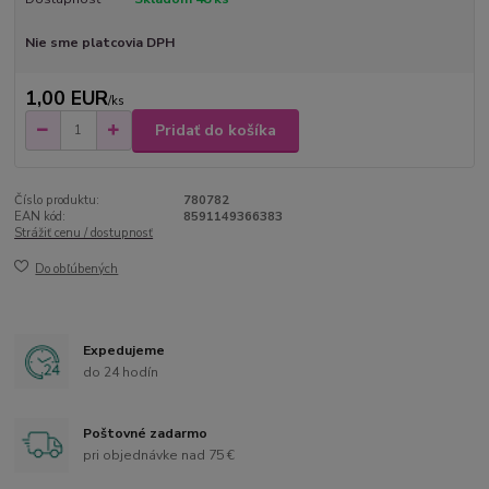
Nie sme platcovia DPH
1,00 EUR
/
ks
Pridať do košíka
Číslo produktu:
780782
EAN kód:
8591149366383
Strážiť cenu / dostupnosť
Do obľúbených
Expedujeme
do 24 hodín
Poštovné zadarmo
pri objednávke nad 75 €