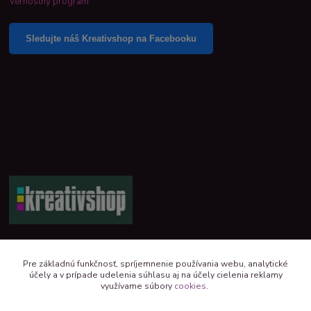
Vernostný program
Sledujte náš Kreativshop na Facebooku
+421 944 390 244 denne od 8:00 do 16:00
Pre základnú funkčnosť, spríjemnenie používania webu, analytické
účely a v prípade udelenia súhlasu aj na účely cielenia reklamy
kreativshop@kreativshop.sk
využívame súbory
cookies
.