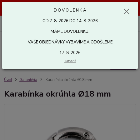
Dovolenka od 7. 8. 2026 do 14. 8. 2026. Vaše objednávky vybavíme a
D O V O L E N K A
odošleme 17. 8. 2026. Ďakujeme.
OD 7. 8. 2026 DO 14. 8. 2026
0
ks
za
0,00 EUR
MÁME DOVOLENKU.
VAŠE OBJEDNÁVKY VYBAVÍME A ODOŠLEME
Menu
17. 8. 2026
Zatvoriť
Hľadať
Úvod
Galantéria
Karabínka okrúhla Ø18 mm
Karabínka okrúhla Ø18 mm