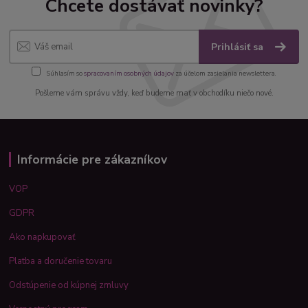
Chcete dostávať novinky?
Prihlásiť sa
Súhlasím so
spracovaním osobných údajov
za účelom zasielania newslettera.
Pošleme vám správu vždy, keď budeme mať v obchodíku niečo nové.
Informácie pre zákazníkov
VOP
GDPR
Ako napkupovať
Platba a doručenie tovaru
Odstúpenie od kúpnej zmluvy