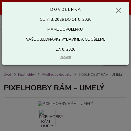
Dovolenka od 7. 8. 2026 do 14. 8. 2026. Vaše objednávky vybavíme a
D O V O L E N K A
odošleme 17. 8. 2026. Ďakujeme.
OD 7. 8. 2026 DO 14. 8. 2026
0
ks
za
0,00 EUR
MÁME DOVOLENKU.
VAŠE OBJEDNÁVKY VYBAVÍME A ODOŠLEME
Menu
17. 8. 2026
Zatvoriť
Hľadať
Úvod
Pixelhobby
Pixelhobby doplnky
PIXELHOBBY RÁM - UMELÝ
PIXELHOBBY RÁM - UMELÝ