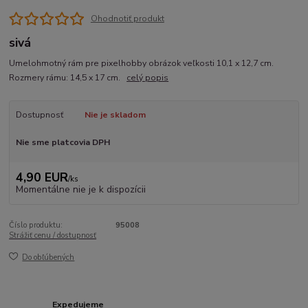
Ohodnotiť produkt
sivá
Umelohmotný rám pre pixelhobby obrázok veľkosti 10,1 x 12,7 cm.
Rozmery rámu: 14,5 x 17 cm.
celý popis
Dostupnosť
Nie je skladom
Nie sme platcovia DPH
4,90 EUR
/
ks
Momentálne nie je k dispozícii
Číslo produktu:
95008
Strážiť cenu / dostupnosť
Do obľúbených
Expedujeme