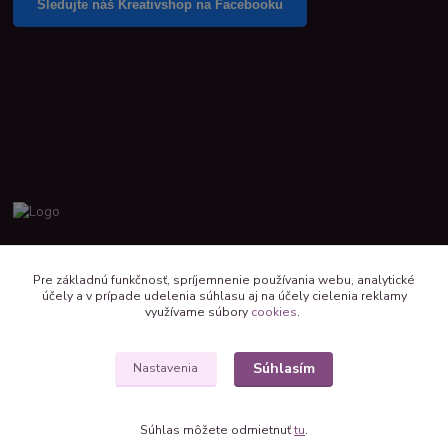
Sledujte náš Kreativshop na Facebooku
+421 944 390 244 denne od 8:00 do 16:00
Pre základnú funkčnosť, spríjemnenie používania webu, analytické
účely a v prípade udelenia súhlasu aj na účely cielenia reklamy
kreativshop@kreativshop.sk
využívame súbory
cookies
.
Súhlasím
Nastavenia
Súhlas môžete odmietnuť
tu
.
Vytvorené na
Eshop-rychlo.sk