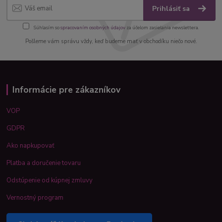
Prihlásiť sa
Súhlasím so
spracovaním osobných údajov
za účelom zasielania newslettera.
Pošleme vám správu vždy, keď budeme mať v obchodíku niečo nové.
Informácie pre zákazníkov
VOP
GDPR
Ako napkupovať
Platba a doručenie tovaru
Odstúpenie od kúpnej zmluvy
Vernostný program