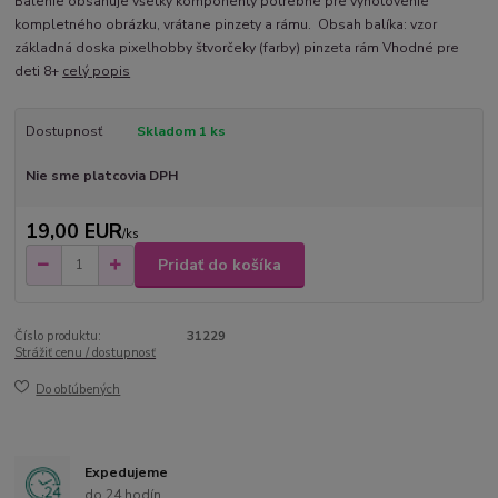
Balenie obsahuje všetky komponenty potrebné pre vyhotovenie
kompletného obrázku, vrátane pinzety a rámu. Obsah balíka: vzor
základná doska pixelhobby štvorčeky (farby) pinzeta rám Vhodné pre
deti 8+
celý popis
Dostupnosť
Skladom 1 ks
Nie sme platcovia DPH
19,00 EUR
/
ks
Pridať do košíka
Číslo produktu:
31229
Strážiť cenu / dostupnosť
Do obľúbených
Expedujeme
do 24 hodín