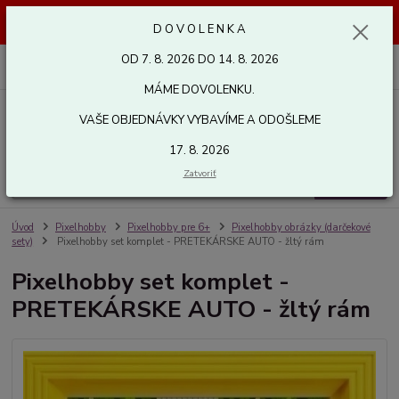
Dovolenka od 7. 8. 2026 do 14. 8. 2026. Vaše objednávky vybavíme a
D O V O L E N K A
odošleme 17. 8. 2026. Ďakujeme.
OD 7. 8. 2026 DO 14. 8. 2026
0
ks
za
0,00 EUR
MÁME DOVOLENKU.
VAŠE OBJEDNÁVKY VYBAVÍME A ODOŠLEME
Menu
17. 8. 2026
Zatvoriť
Hľadať
Úvod
Pixelhobby
Pixelhobby pre 6+
Pixelhobby obrázky (darčekové
sety)
Pixelhobby set komplet - PRETEKÁRSKE AUTO - žltý rám
Pixelhobby set komplet -
PRETEKÁRSKE AUTO - žltý rám