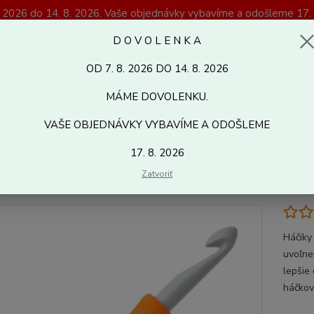
. 2026 do 14. 8. 2026. Vaše objednávky vybavíme a odošleme 17. 
Magazín Kreativshop.sk
D O V O L E N K A
OD 7. 8. 2026 DO 14. 8. 2026
Hľadať
MÁME DOVOLENKU.
VAŠE OBJEDNÁVKY VYBAVÍME A ODOŠLEME
alantéria
Pomôcky k pleteniu a háčkovaniu
HÁČIKY
Iné
PON
17. 8. 2026
Y EASY GRIP 9 mm
Zatvoriť
Háčiky
uvoľne
lepšie
háčkov