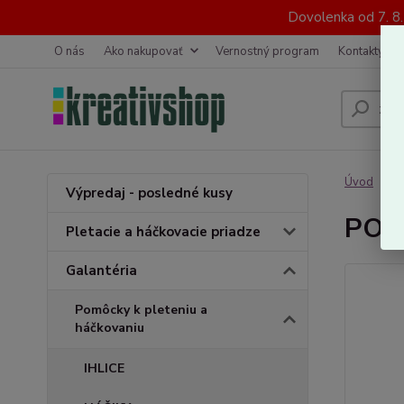
Dovolenka od 7. 8
O nás
Ako nakupovať
Vernostný program
Kontakty
Úvod
G
Výpredaj - posledné kusy
PON
Pletacie a háčkovacie priadze
Galantéria
Pomôcky k pleteniu a
háčkovaniu
IHLICE