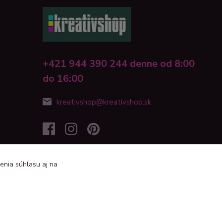
+421 944 390 244 denne od 8:00
do 16:00
kreativshop@kreativshop.sk
enia súhlasu aj na