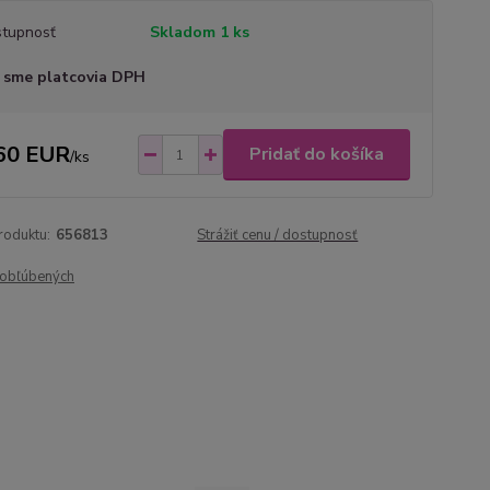
tupnosť
Skladom 1 ks
 sme platcovia DPH
60 EUR
Pridať do košíka
/
ks
roduktu:
656813
Strážiť cenu / dostupnosť
obľúbených