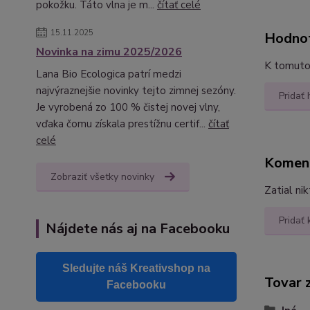
pokožku. Táto vlna je m...
čítať celé
15.11.2025
Hodno
Novinka na zimu 2025/2026
K tomuto 
Lana Bio Ecologica patrí medzi
najvýraznejšie novinky tejto zimnej sezóny.
Pridať
Je vyrobená zo 100 % čistej novej vlny,
vďaka čomu získala prestížnu certif...
čítať
celé
Komen
Zobraziť všetky novinky
Zatial ni
Pridať
Nájdete nás aj na Facebooku
Sledujte náš Kreativshop na
Tovar 
Facebooku