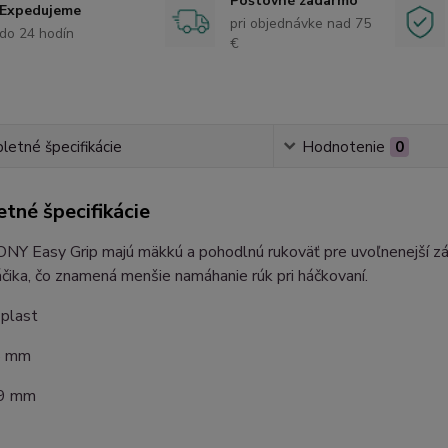
Poštovné zadarmo
Expedujeme
pri objednávke nad 75
do 24 hodín
€
etné špecifikácie
Hodnotenie
0
tné špecifikácie
NY Easy Grip majú mäkkú a pohodlnú rukoväť pre uvoľnenejší záž
áčika, čo znamená menšie namáhanie rúk pri háčkovaní.
 plast
5 mm
 9 mm