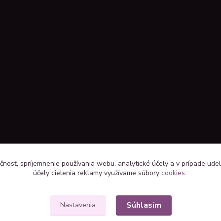
čnosť, spríjemnenie používania webu, analytické účely a v prípade udel
účely cielenia reklamy využívame súbory
cookies
.
Súhlasím
Nastavenia