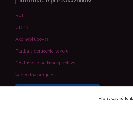
Informácie pre zákazníkov
VOP
GDPR
Ako napkupovať
Platba a doručenie tovaru
Odstúpenie od kúpnej zmluvy
Vernostný program
Sledujte náš Kreativshop na
Pre základnú funk
Facebooku