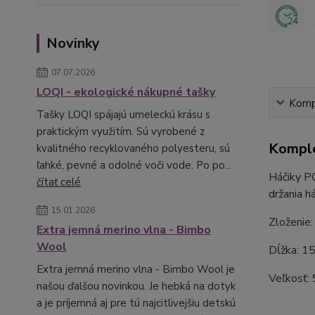
Novinky
07.07.2026
LOQI - ekologické nákupné tašky
Kompl
Tašky LOQI spájajú umeleckú krásu s
praktickým využitím. Sú vyrobené z
Komple
kvalitného recyklovaného polyesteru, sú
ľahké, pevné a odolné voči vode. Po po...
Háčiky PO
čítať celé
držania h
15.01.2026
Zloženie:
Extra jemná merino vlna - Bimbo
Wool
Dĺžka: 1
Extra jemná merino vlna - Bimbo Wool je
Veľkosť:
našou ďalšou novinkou. Je hebká na dotyk
a je príjemná aj pre tú najcitlivejšiu detskú