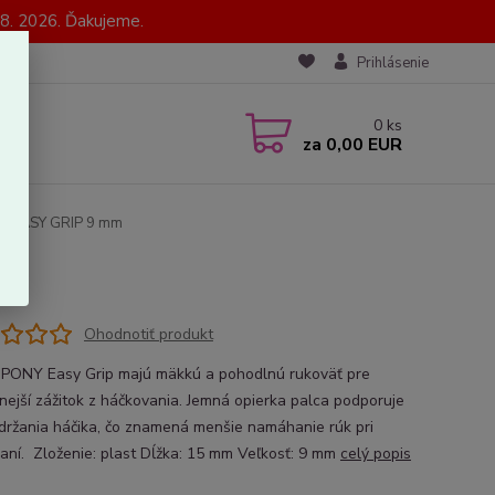
8. 2026. Ďakujeme.
Prihlásenie
0
ks
za
0,00 EUR
Y EASY GRIP 9 mm
Ohodnotiť produkt
 PONY Easy Grip majú mäkkú a pohodlnú rukoväť pre
nejší zážitok z háčkovania. Jemná opierka palca podporuje
 držania háčika, čo znamená menšie namáhanie rúk pri
aní. Zloženie: plast Dĺžka: 15 mm Veľkosť: 9 mm
celý popis