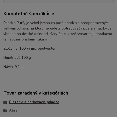
Kompletné špecifikácie
Priadza Puffy je veľmi jemná chlpatá priadza s predpripravenými
veľkými očkami, na ktorú nebudete potrebovať ihlice ani háčiky. Je
vhodná na detské deky, prikrívky, šále, ktoré vytvoríte jednoducho
len svojimi pristami, rukami.
Zloženie: 100 % micropolyester
Hmotnosť: 100 g
Návin: 9,2 m
Tovar zaradený v kategóriách
Pletacie a háčkovacie priadze
Alize