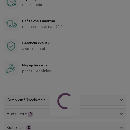
do 24 hodín
Poštovné zadarmo
pri objednávke nad 75 €
Garancia kvality
a spokojnosti
Najlepšie ceny
priadzí i doplnkov
Kompletné špecifikácie
Hodnotenie
0
Komentáre
0