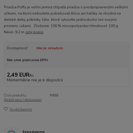
Priadza Puffy je veľmi jemná chlpatá priadza s predpripravenými veľkými
očkami, na ktorú nebudete potrebovať ihlice ani háčiky. Je vhodná na
detské deky, prikrívky, šále, ktoré vytvoríte jednoducho len svojimi
pristami, rukami. Zloženie: 100 % micropolyester Hmotnosť: 100 g
Návin: 9,2 m
celý popis
Dostupnosť
Nie je skladom
Nie sme platcovia DPH
2,49 EUR
/
ks
Momentálne nie je k dispozícii
Číslo produktu:
P055
Strážiť cenu / dostupnosť
Do obľúbených
Expedujeme