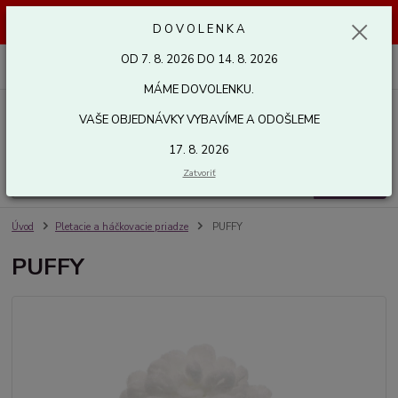
Dovolenka od 7. 8. 2026 do 14. 8. 2026. Vaše objednávky vybavíme a
D O V O L E N K A
odošleme 17. 8. 2026. Ďakujeme.
OD 7. 8. 2026 DO 14. 8. 2026
0
ks
za
0,00 EUR
MÁME DOVOLENKU.
VAŠE OBJEDNÁVKY VYBAVÍME A ODOŠLEME
Menu
17. 8. 2026
Zatvoriť
Hľadať
Úvod
Pletacie a háčkovacie priadze
PUFFY
PUFFY