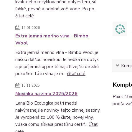
kvalitného recyklovaného polyesteru, sú
ľahké, pevné a odolné voči vode. Po po...
čítať celé
15.01.2026
Extra jemná merino vlna - Bimbo
Wool
Extra jemná merino vlna - Bimbo Wool je
našou ďalšou novinkou. Je hebká na dotyk
Kompl
a je príjemná aj pre tú najcitlivejšiu detskú
pokožku. Táto vlna je m...
čítať celé
Komple
15.11.2025
Novinka na zimu 2025/2026
Pixel štv
Lana Bio Ecologica patrí medzi
podľa vaš
najvýraznejšie novinky tejto zimnej sezóny.
Je vyrobená zo 100 % čistej novej vlny,
vďaka čomu získala prestížnu certif...
čítať
celé