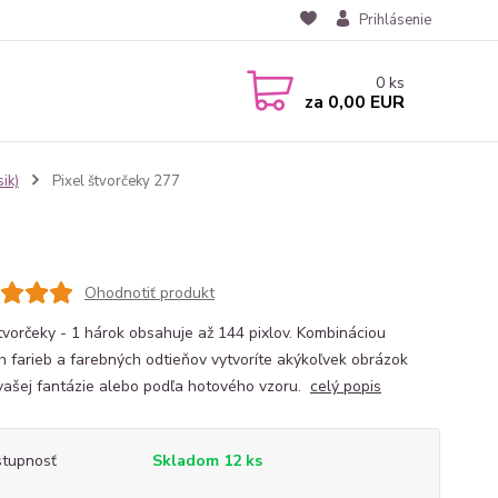
Prihlásenie
0
ks
za
0,00 EUR
ik)
Pixel štvorčeky 277
Ohodnotiť produkt
štvorčeky - 1 hárok obsahuje až 144 pixlov. Kombináciou
h farieb a farebných odtieňov vytvoríte akýkoľvek obrázok
vašej fantázie alebo podľa hotového vzoru.
celý popis
tupnosť
Skladom 12 ks