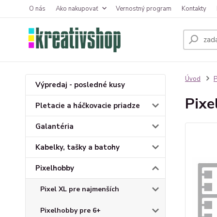
O nás
Ako nakupovať
Vernostný program
Kontakty
Úvod
P
Výpredaj - posledné kusy
Pixe
Pletacie a háčkovacie priadze
Galantéria
Kabelky, tašky a batohy
Pixelhobby
Pixel XL pre najmenších
Pixelhobby pre 6+