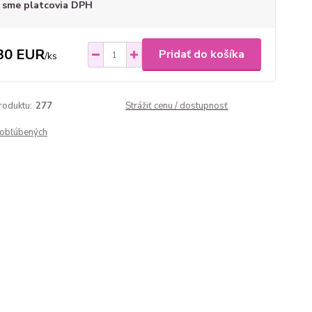
 sme platcovia DPH
30 EUR
Pridať do košíka
/
ks
roduktu:
277
Strážiť cenu / dostupnosť
obľúbených