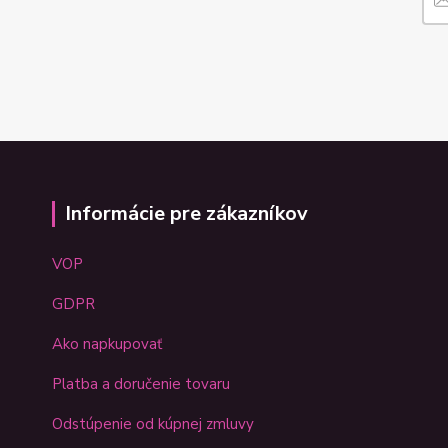
Informácie pre zákazníkov
VOP
GDPR
Ako napkupovať
Platba a doručenie tovaru
Odstúpenie od kúpnej zmluvy