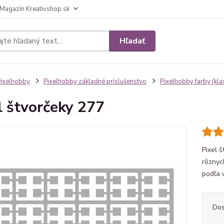
Magazín Kreativshop.sk
Hľadať
ixelhobby
Pixelhobby základné príslušenstvo
Pixelhobby farby (klas
l štvorčeky 277
Pixel 
rôznyc
podľa 
Dos