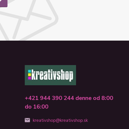
+421 944 390 244 denne od 8:00
do 16:00
kreativshop@kreativshop.sk