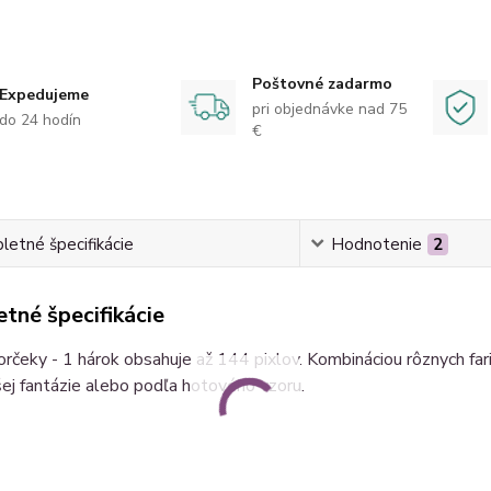
Poštovné zadarmo
Expedujeme
pri objednávke nad 75
do 24 hodín
€
etné špecifikácie
Hodnotenie
2
tné špecifikácie
orčeky - 1 hárok obsahuje až 144 pixlov. Kombináciou rôznych fa
ej fantázie alebo podľa hotového vzoru.