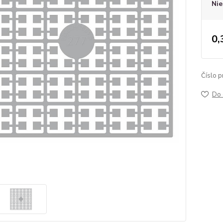
Nie
0,
Číslo p
Do 