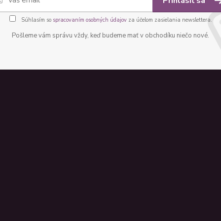
Prihlásiť sa
Súhlasím so
spracovaním osobných údajov
za účelom zasielania newslettera.
Pošleme vám správu vždy, keď budeme mať v obchodíku niečo nové.