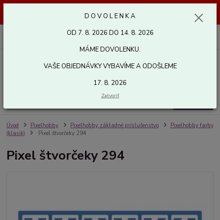
Dovolenka od 7. 8. 2026 do 14. 8. 2026. Vaše objednávky vybavíme a
D O V O L E N K A
odošleme 17. 8. 2026. Ďakujeme.
OD 7. 8. 2026 DO 14. 8. 2026
0
ks
za
0,00 EUR
MÁME DOVOLENKU.
VAŠE OBJEDNÁVKY VYBAVÍME A ODOŠLEME
Menu
17. 8. 2026
Zatvoriť
Hľadať
Úvod
Pixelhobby
Pixelhobby základné príslušenstvo
Pixelhobby farby
(klasik)
Pixel štvorčeky 294
Pixel štvorčeky 294