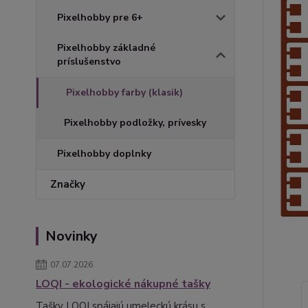
Pixelhobby pre 6+
Pixelhobby základné
príslušenstvo
Pixelhobby farby (klasik)
Pixelhobby podložky, prívesky
Pixelhobby doplnky
Značky
Novinky
07.07.2026
LOQI - ekologické nákupné tašky
Tašky LOQI spájajú umeleckú krásu s