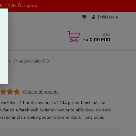
8. 2026. Ďakujeme.
Prihlásenie
0
ks
za
0,00 EUR
ik)
Pixel štvorčeky 353
Ohodnotiť produkt
štvorčeky - 1 hárok obsahuje až 144 pixlov. Kombináciou
h farieb a farebných odtieňov vytvoríte akýkoľvek obrázok
vašej fantázie alebo podľa hotového vzoru.
celý popis