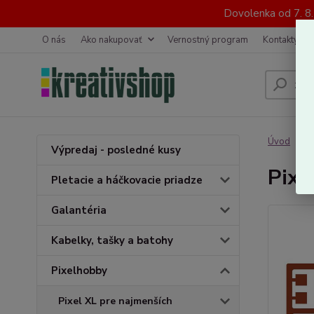
Dovolenka od 7. 8
O nás
Ako nakupovať
Vernostný program
Kontakty
Úvod
P
Výpredaj - posledné kusy
Pixe
Pletacie a háčkovacie priadze
Galantéria
Kabelky, tašky a batohy
Pixelhobby
Pixel XL pre najmenších