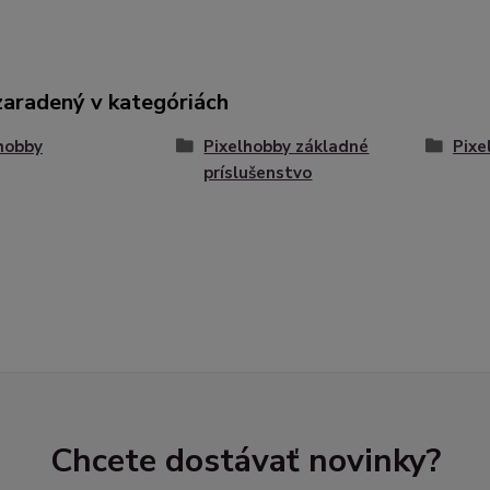
zaradený v kategóriách
hobby
Pixelhobby základné
Pixe
príslušenstvo
Chcete dostávať novinky?