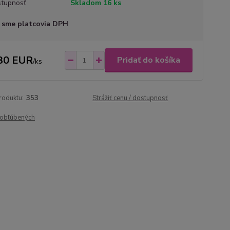
tupnosť
Skladom 16 ks
 sme platcovia DPH
30 EUR
Pridať do košíka
/
ks
roduktu:
353
Strážiť cenu / dostupnosť
obľúbených