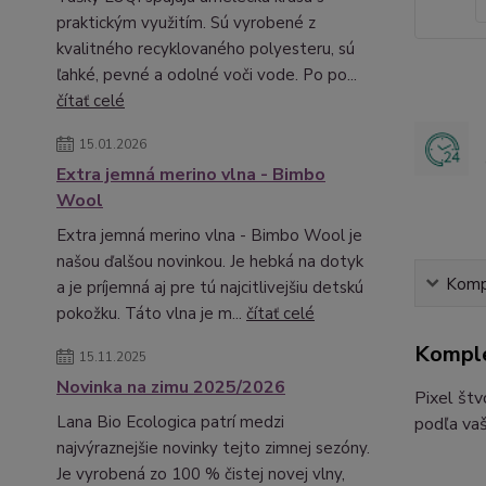
praktickým využitím. Sú vyrobené z
kvalitného recyklovaného polyesteru, sú
ľahké, pevné a odolné voči vode. Po po...
čítať celé
15.01.2026
Extra jemná merino vlna - Bimbo
Wool
Extra jemná merino vlna - Bimbo Wool je
našou ďalšou novinkou. Je hebká na dotyk
Kompl
a je príjemná aj pre tú najcitlivejšiu detskú
pokožku. Táto vlna je m...
čítať celé
Komple
15.11.2025
Novinka na zimu 2025/2026
Pixel štv
Lana Bio Ecologica patrí medzi
podľa vaš
najvýraznejšie novinky tejto zimnej sezóny.
Je vyrobená zo 100 % čistej novej vlny,