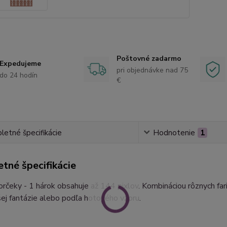
Poštovné zadarmo
Expedujeme
pri objednávke nad 75
do 24 hodín
€
etné špecifikácie
Hodnotenie
1
tné špecifikácie
orčeky - 1 hárok obsahuje až 144 pixlov. Kombináciou rôznych fa
ej fantázie alebo podľa hotového vzoru.