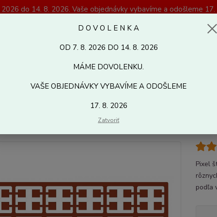
. 2026 do 14. 8. 2026. Vaše objednávky vybavíme a odošleme 17. 
Magazín Kreativshop.sk
D O V O L E N K A
OD 7. 8. 2026 DO 14. 8. 2026
Hľadať
MÁME DOVOLENKU.
VAŠE OBJEDNÁVKY VYBAVÍME A ODOŠLEME
ixelhobby
Pixelhobby základné príslušenstvo
Pixelhobby farby (klas
17. 8. 2026
l štvorčeky 353
Zatvoriť
Pixel 
rôznyc
podľa 