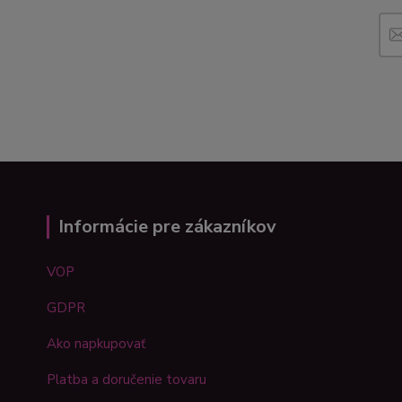
Informácie pre zákazníkov
VOP
GDPR
Ako napkupovať
Platba a doručenie tovaru