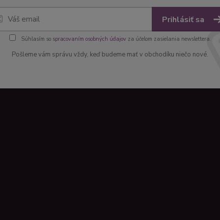
Prihlásiť sa
Súhlasím so
spracovaním osobných údajov
za účelom zasielania newslettera.
Pošleme vám správu vždy, keď budeme mať v obchodíku niečo nové.