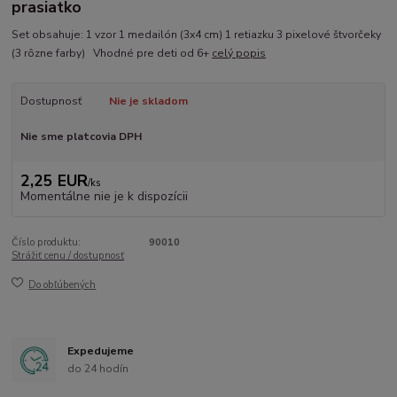
prasiatko
Set obsahuje: 1 vzor 1 medailón (3x4 cm) 1 retiazku 3 pixelové štvorčeky
(3 rôzne farby) Vhodné pre deti od 6+
celý popis
Dostupnosť
Nie je skladom
Nie sme platcovia DPH
2,25 EUR
/
ks
Momentálne nie je k dispozícii
Číslo produktu:
90010
Strážiť cenu / dostupnosť
Do obľúbených
Expedujeme
do 24 hodín