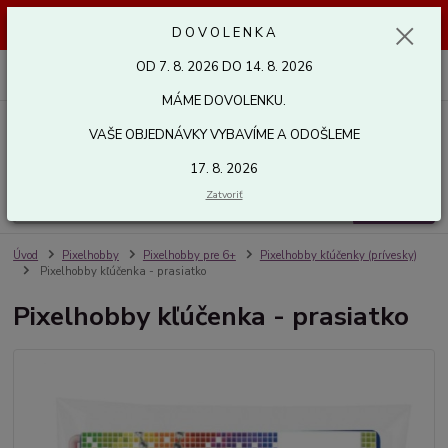
Dovolenka od 7. 8. 2026 do 14. 8. 2026. Vaše objednávky vybavíme a
D O V O L E N K A
odošleme 17. 8. 2026. Ďakujeme.
OD 7. 8. 2026 DO 14. 8. 2026
0
ks
za
0,00 EUR
MÁME DOVOLENKU.
VAŠE OBJEDNÁVKY VYBAVÍME A ODOŠLEME
Menu
17. 8. 2026
Zatvoriť
Hľadať
Úvod
Pixelhobby
Pixelhobby pre 6+
Pixelhobby kľúčenky (prívesky)
Pixelhobby kľúčenka - prasiatko
Pixelhobby kľúčenka - prasiatko