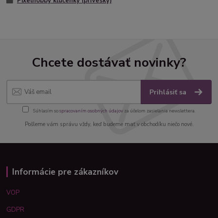
Pixelhobby kľúčenky (prívesky)
Chcete dostávať novinky?
Prihlásiť sa
Súhlasím so
spracovaním osobných údajov
za účelom zasielania newslettera.
Pošleme vám správu vždy, keď budeme mať v obchodíku niečo nové.
Informácie pre zákazníkov
VOP
GDPR