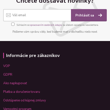
Chcete dostávať novinky?
Prihlásiť sa
Súhlasím so
spracovaním osobných údajov
za účelom zasielania newslettera.
Pošleme vám správu vždy, keď budeme mať v obchodíku niečo nové.
Informácie pre zákazníkov
VOP
GDPR
Ako napkupovať
Platba a doručenie tovaru
Odstúpenie od kúpnej zmluvy
Vernostný program