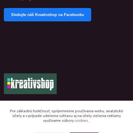
Sledujte náš Kreativshop na Facebooku
+421 944 390 244 denne od 8:00 do 16:00
Pre základnú funkčnosť, spríjemnenie používania webu, analytické
účely a v prípade udelenia súhlasu aj na účely cielenia reklamy
kreativshop@kreativshop.sk
využívame súbory
cookies
.