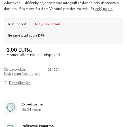
vyhotoveniu kľúčenky nájdete v podkategórii základné príslušenstvo a
doplnky. Rozmery: 3 x 4 cm Vhodné pre deti vo veku 6+
celý popis
Dostupnosť
Nie je skladom
Nie sme platcovia DPH
1,00 EUR
/
ks
Momentálne nie je k dispozícii
Číslo produktu:
214004
Strážiť cenu / dostupnosť
Do obľúbených
Expedujeme
do 24 hodín
Poštovné zadarmo