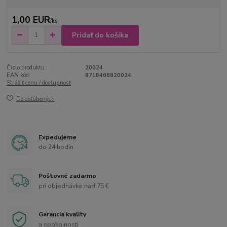
1,00 EUR
/
ks
Pridať do košíka
Číslo produktu:
20024
EAN kód:
8718468820024
Strážiť cenu / dostupnosť
Do obľúbených
Expedujeme
do 24 hodín
Poštovné zadarmo
pri objednávke nad 75 €
Garancia kvality
a spokojnosti