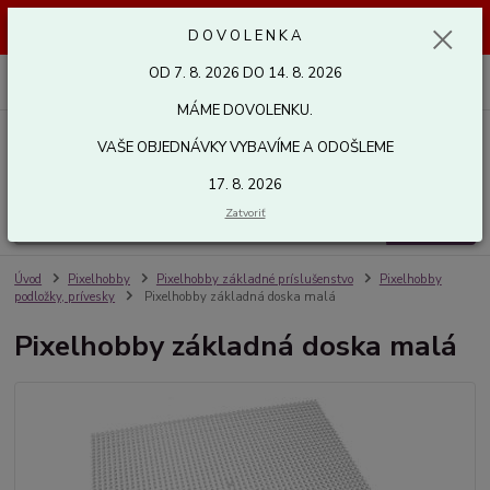
Dovolenka od 7. 8. 2026 do 14. 8. 2026. Vaše objednávky vybavíme a
D O V O L E N K A
odošleme 17. 8. 2026. Ďakujeme.
OD 7. 8. 2026 DO 14. 8. 2026
0
ks
za
0,00 EUR
MÁME DOVOLENKU.
VAŠE OBJEDNÁVKY VYBAVÍME A ODOŠLEME
Menu
17. 8. 2026
Zatvoriť
Hľadať
Úvod
Pixelhobby
Pixelhobby základné príslušenstvo
Pixelhobby
podložky, prívesky
Pixelhobby základná doska malá
Pixelhobby základná doska malá