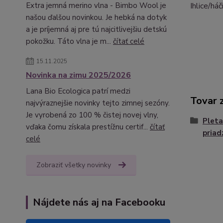
Ihlice/há
Extra jemná merino vlna - Bimbo Wool je
našou ďalšou novinkou. Je hebká na dotyk
a je príjemná aj pre tú najcitlivejšiu detskú
pokožku. Táto vlna je m...
čítať celé
15.11.2025
Novinka na zimu 2025/2026
Lana Bio Ecologica patrí medzi
Tovar 
najvýraznejšie novinky tejto zimnej sezóny.
Je vyrobená zo 100 % čistej novej vlny,
Pleta
vďaka čomu získala prestížnu certif...
čítať
priad
celé
Zobraziť všetky novinky
Nájdete nás aj na Facebooku