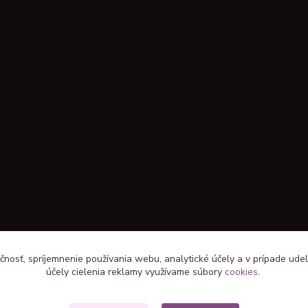
čnosť, spríjemnenie používania webu, analytické účely a v prípade udel
účely cielenia reklamy využívame súbory
cookies
.