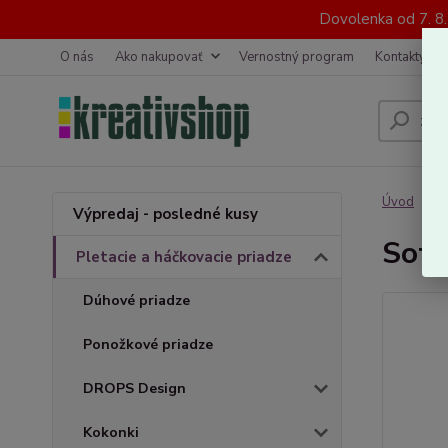
Dovolenka od 7. 8
O nás
Ako nakupovať
Vernostný program
Kontakty
Úvod
P
Výpredaj - posledné kusy
Soft
Pletacie a háčkovacie priadze
Dúhové priadze
Ponožkové priadze
DROPS Design
Kokonki