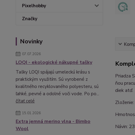
Pixelhobby
Značky
Novinky
Kompl
07.07.2026
LOQI - ekologické nákupné tašky
Komple
Tašky LOQI spájajú umeleckú krásu s
Priadza S
praktickým využitím. Sú vyrobené z
ňou pracu
kvalitného recyklovaného polyesteru, sú
diek atď.
ľahké, pevné a odolné voči vode. Po po...
čítať celé
Zloženie
15.01.2026
Hmotnosť
Extra jemná merino vlna - Bimbo
Návin: 2
Wool