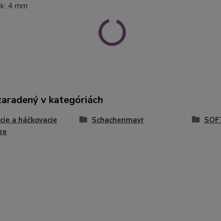
čik: 4 mm
zaradený v kategóriách
cie a háčkovacie
Schachenmayr
SOF
ze