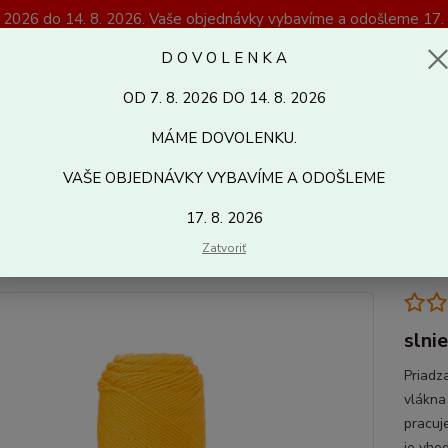
. 2026 do 14. 8. 2026. Vaše objednávky vybavíme a odošleme 17. 
Magazín Kreativshop.sk
D O V O L E N K A
OD 7. 8. 2026 DO 14. 8. 2026
Hľadať
MÁME DOVOLENKU.
VAŠE OBJEDNÁVKY VYBAVÍME A ODOŠLEME
letacie a háčkovacie priadze
Soft & Easy
17. 8. 2026
 & Easy
Zatvoriť
slni
Priadz
vlákna
pracuje
je vhod