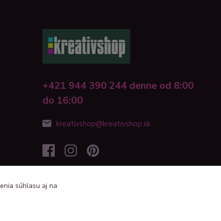
+421 944 390 244 denne od 8:00
do 16:00
kreativshop@kreativshop.sk
enia súhlasu aj na