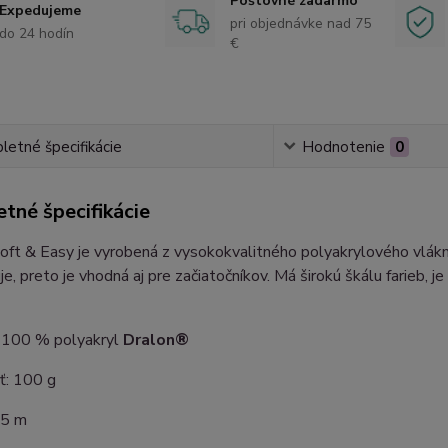
Poštovné zadarmo
Expedujeme
pri objednávke nad 75
do 24 hodín
€
etné špecifikácie
Hodnotenie
0
tné špecifikácie
oft & Easy je vyrobená z vysokokvalitného polyakrylového vlák
je, preto je vhodná aj pre začiatočníkov. Má širokú škálu farieb, je
: 100 % polyakryl
Dralon®
: 100 g
35 m