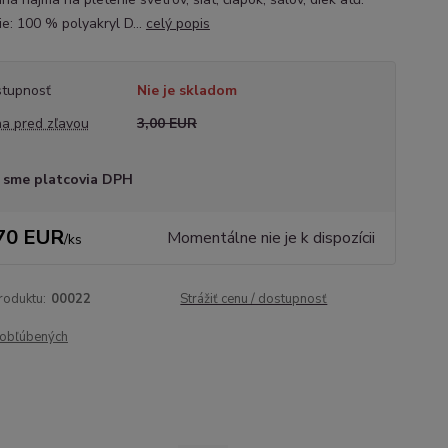
ie: 100 % polyakryl D...
celý popis
tupnosť
Nie je skladom
a pred zľavou
3,00 EUR
 sme platcovia DPH
70 EUR
Momentálne nie je k dispozícii
/
ks
roduktu:
00022
Strážiť cenu / dostupnosť
obľúbených