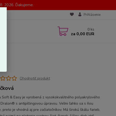
8. 2026. Ďakujeme.
Prihlásenie
0
ks
za
0,00 EUR
Ohodnotiť produkt
ečková
a Soft & Easy je vyrobená z vysokokvalitného polyakrylového
 Dralon® s antipillingovou úpravou. Veľmi ľahko sa s ňou
, preto je vhodná aj pre začiatočníkov. Má širokú škálu farieb,
ná najmä na pletenie svetrov, šiat, čiapok, šálov, diek atď.