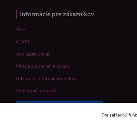
Informácie pre zákazníkov
VOP
GDPR
Ako napkupovať
Platba a doručenie tovaru
Odstúpenie od kúpnej zmluvy
Vernostný program
Sledujte náš Kreativshop na
Pre základnú funk
Facebooku