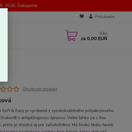
8. 2026. Ďakujeme.
Prihlásenie
0
ks
za
0,00 EUR
Ohodnotiť produkt
ková
a Soft & Easy je vyrobená z vysokokvalitného polyakrylového
 Dralon® s antipillingovou úpravou. Veľmi ľahko sa s ňou
, preto je vhodná aj pre začiatočníkov. Má širokú škálu farieb,
ná najmä na pletenie svetrov, šiat, čiapok, šálov, diek atď.