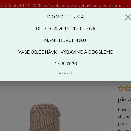
. 2026 do 14. 8. 2026. Vaše objednávky vybavíme a odošleme 17. 
Magazín Kreativshop.sk
D O V O L E N K A
OD 7. 8. 2026 DO 14. 8. 2026
Hľadať
MÁME DOVOLENKU.
VAŠE OBJEDNÁVKY VYBAVÍME A ODOŠLEME
letacie a háčkovacie priadze
Soft & Easy
17. 8. 2026
 & Easy
Zatvoriť
pies
Priadz
vlákna
pracuje
je vhod