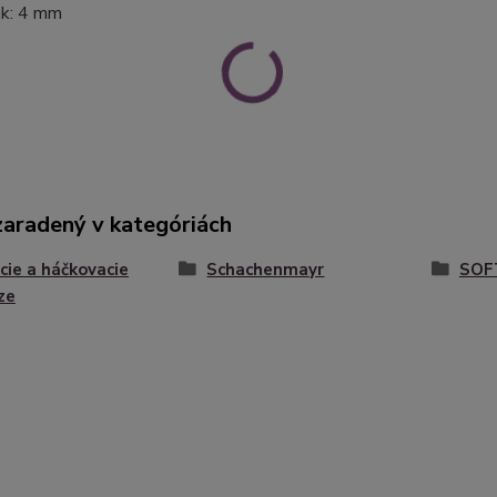
čik: 4 mm
zaradený v kategóriách
cie a háčkovacie
Schachenmayr
SOF
ze