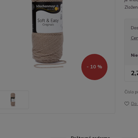
Zložen
Dos
Cen
Nie
- 10 %
2,
Číslo p
Do 