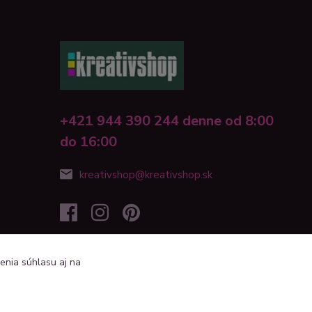
+421 944 390 244 denne od 8:00
do 16:00
kreativshop@kreativshop.sk
enia súhlasu aj na