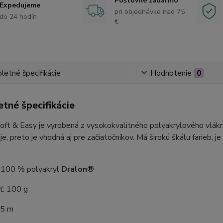
Poštovné zadarmo
Expedujeme
pri objednávke nad 75
do 24 hodín
€
etné špecifikácie
Hodnotenie
0
tné špecifikácie
oft & Easy je vyrobená z vysokokvalitného polyakrylového vlák
je, preto je vhodná aj pre začiatočníkov. Má širokú škálu farieb, je
: 100 % polyakryl
Dralon®
: 100 g
35 m