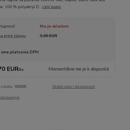
ie: 100 % polyakryl D...
celý popis
tupnosť
Nie je skladom
a pred zľavou
3,00 EUR
 sme platcovia DPH
70 EUR
Momentálne nie je k dispozícii
/
ks
roduktu:
00005
Strážiť cenu / dostupnosť
obľúbených