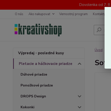
Dovolenka od 7. 8
O nás
Ako nakupovať
Vernostný program
Kontakty
Úvod
P
Výpredaj - posledné kusy
Soft
Pletacie a háčkovacie priadze
Dúhové priadze
Ponožkové priadze
DROPS Design
Kokonki