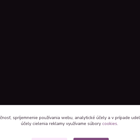
čnosť, spríjemnenie používania webu, analytické účely a v prípade udel
účely cielenia reklamy využívame súbory
cookies
.