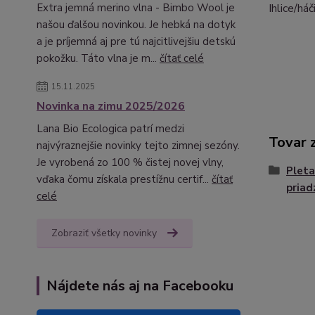
Ihlice/há
Extra jemná merino vlna - Bimbo Wool je
našou ďalšou novinkou. Je hebká na dotyk
a je príjemná aj pre tú najcitlivejšiu detskú
pokožku. Táto vlna je m...
čítať celé
15.11.2025
Novinka na zimu 2025/2026
Lana Bio Ecologica patrí medzi
Tovar 
najvýraznejšie novinky tejto zimnej sezóny.
Je vyrobená zo 100 % čistej novej vlny,
Pleta
vďaka čomu získala prestížnu certif...
čítať
priad
celé
Zobraziť všetky novinky
Nájdete nás aj na Facebooku