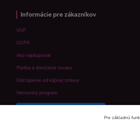
Informácie pre zákazníkov
VOP
GDPR
Ako napkupovať
Platba a doručenie tovaru
Odstúpenie od kúpnej zmluvy
Vernostný program
Sledujte náš Kreativshop na
Pre základnú funk
Facebooku