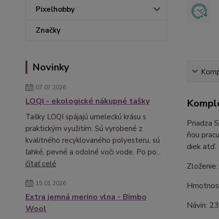
Pixelhobby
Značky
Novinky
Kompl
07.07.2026
LOQI - ekologické nákupné tašky
Komple
Tašky LOQI spájajú umeleckú krásu s
Priadza S
praktickým využitím. Sú vyrobené z
ňou pracu
kvalitného recyklovaného polyesteru, sú
diek atď.
ľahké, pevné a odolné voči vode. Po po...
čítať celé
Zloženie
15.01.2026
Hmotnosť
Extra jemná merino vlna - Bimbo
Návin: 2
Wool