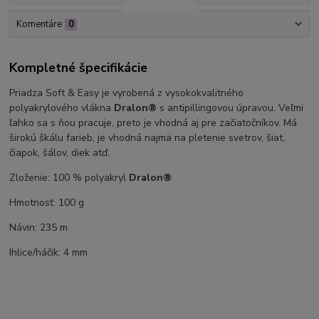
Komentáre
0
Kompletné špecifikácie
Priadza Soft & Easy je vyrobená z vysokokvalitného
polyakrylového vlákna
Dralon®
s antipillingovou úpravou. Veľmi
ľahko sa s ňou pracuje, preto je vhodná aj pre začiatočníkov. Má
širokú škálu farieb, je vhodná najmä na pletenie svetrov, šiat,
čiapok, šálov, diek atď.
Zloženie: 100 % polyakryl
Dralon®
Hmotnosť: 100 g
Návin: 235 m
Ihlice/háčik: 4 mm