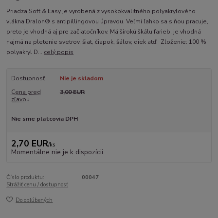
Priadza Soft & Easy je vyrobená z vysokokvalitného polyakrylového
vlákna Dralon® s antipillingovou úpravou. Veľmi ľahko sa s ňou pracuje,
preto je vhodná aj pre začiatočníkov. Má širokú škálu farieb, je vhodná
najmä na pletenie svetrov, šiat, čiapok, šálov, diek atď. Zloženie: 100 %
polyakryl D...
celý popis
Dostupnosť
Nie je skladom
Cena pred
3,00 EUR
zľavou
Nie sme platcovia DPH
2,70 EUR
/
ks
Momentálne nie je k dispozícii
Číslo produktu:
00047
Strážiť cenu / dostupnosť
Do obľúbených