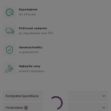
Expedujeme
do 24 hodín
Poštovné zadarmo
pri objednávke nad 75 €
Garancia kvality
a spokojnosti
Najlepšie ceny
priadzí i doplnkov
Kompletné špecifikácie
Hodnotenie
1