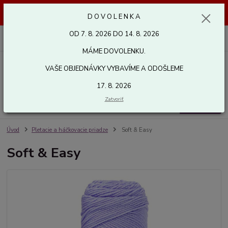
Dovolenka od 7. 8. 2026 do 14. 8. 2026. Vaše objednávky vybavíme a
D O V O L E N K A
odošleme 17. 8. 2026. Ďakujeme.
OD 7. 8. 2026 DO 14. 8. 2026
0
ks
za
0,00 EUR
MÁME DOVOLENKU.
VAŠE OBJEDNÁVKY VYBAVÍME A ODOŠLEME
Menu
17. 8. 2026
Zatvoriť
Hľadať
Úvod
Pletacie a háčkovacie priadze
Soft & Easy
Soft & Easy